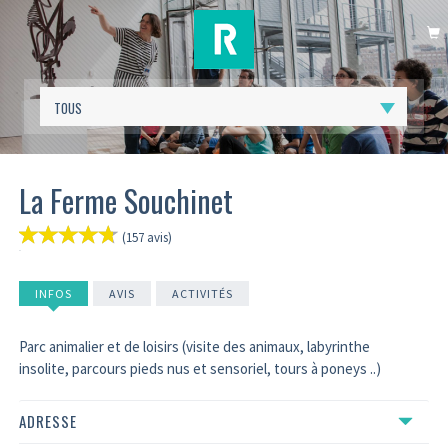
P
La Ferme Souchinet
(157 avis)
INFO
S
AVIS
ACTIVITÉS
Parc animalier et de loisirs (visite des animaux, labyrinthe
insolite, parcours pieds nus et sensoriel, tours à poneys ..)
ADRESSE