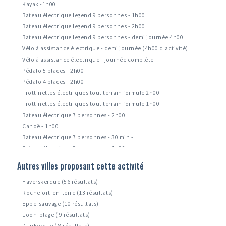
Kayak -1h00
Bateau électrique legend 9 personnes - 1h00
Bateau électrique legend 9 personnes - 2h00
Bateau électrique legend 9 personnes - demi journée 4h00
Vélo à assistance électrique - demi journée (4h00 d'activité)
Vélo à assistance électrique - journée complète
Pédalo 5 places - 2h00
Pédalo 4 places - 2h00
Trottinettes électriques tout terrain formule 2h00
Trottinettes électriques tout terrain formule 1h00
Bateau électrique 7 personnes - 2h00
Canoë - 1h00
Bateau électrique 7 personnes - 30 min -
Bateau électrique 7 personnes - 1h00
Bbq donut's boat - formule 1h00 (à partir de 16h00) -
Autres villes proposant cette activité
Bateau électrique 5 personnes - - 1h00 - -
Haverskerque (56 résultats)
Rochefort-en-terre (13 résultats)
Eppe-sauvage (10 résultats)
Loon-plage ( 9 résultats)
Dunkerque ( 8 résultats)