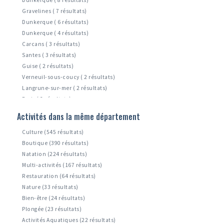
Gravelines ( 7 résultats)
Dunkerque ( 6 résultats)
Dunkerque ( 4 résultats)
Carcans ( 3 résultats)
Santes ( 3 résultats)
Guise ( 2 résultats)
Verneuil-sous-coucy ( 2 résultats)
Langrune-sur-mer ( 2 résultats)
Paris ( 2 résultats)
Zuydcoote ( 1 résultats)
Activités dans la même département
Leffrinckoucke ( 1 résultats)
Culture (545 résultats)
Boutique (390 résultats)
Natation (224 résultats)
Multi-activités (167 résultats)
Restauration (64 résultats)
Nature (33 résultats)
Bien-être (24 résultats)
Plongée (23 résultats)
Activités Aquatiques (22 résultats)