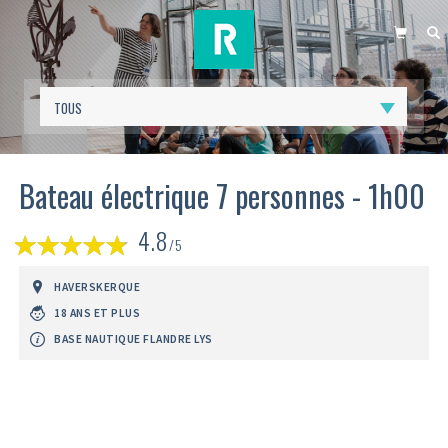
PANIER
R
Bateau électrique 7 personnes - 1h00
(
4.8
1
/5
avis)
HAVERSKERQUE
18 ANS ET PLUS
BASE NAUTIQUE FLANDRE LYS