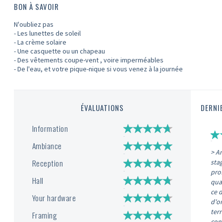
BON À SAVOIR
N'oubliez pas
- Les lunettes de soleil
- La crème solaire
- Une casquette ou un chapeau
- Des vêtements coupe-vent , voire imperméables
- De l'eau, et votre pique-nique si vous venez à la journée
ÉVALUATIONS
DERNI
Information
Ambiance
> A
Reception
sta
pro
Hall
qual
ce 
Your hardware
d'o
terr
Framing
conv