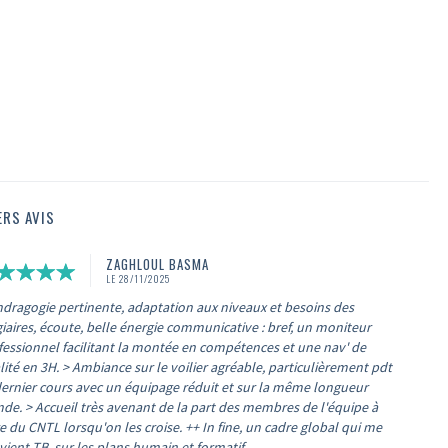
ERS AVIS
ZAGHLOUL BASMA
LE 28/11/2025
ndragogie pertinente, adaptation aux niveaux et besoins des
giaires, écoute, belle énergie communicative : bref, un moniteur
fessionnel facilitant la montée en compétences et une nav' de
ité en 3H. > Ambiance sur le voilier agréable, particulièrement pdt
dernier cours avec un équipage réduit et sur la même longueur
nde. > Accueil très avenant de la part des membres de l'équipe à
e du CNTL lorsqu'on les croise. ++ In fine, un cadre global qui me
ient TB, sur les plans humain et formatif.