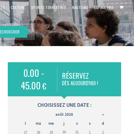
PANIE
TES
CULTURE
SPORTS TERRESTRES
NAUTISME
ESPACE PRO
ECHERCHER
0.00 -
RÉSERVEZ
is)
45.00
DÈS AUJOURD'HUI !
€
CHOISISSEZ UNE DATE :
août 2026
»
l
ma
me
j
v
s
d
30
31
27
28
29
1
2