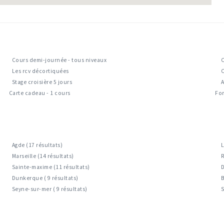
Cours demi-journée - tous niveaux
Les rcv décortiquées
Stage croisière 5 jours
A
Carte cadeau - 1 cours
For
Agde (17 résultats)
L
Marseille (14 résultats)
R
Sainte-maxime (11 résultats)
D
Dunkerque ( 9 résultats)
B
Seyne-sur-mer ( 9 résultats)
S