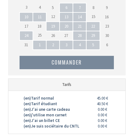
3
4
5
6
7
8
9
12
15
10
11
13
14
16
17
18
19
20
21
22
23
25
24
26
27
28
29
30
31
1
2
3
4
5
6
COMMANDER
Tarifs
(en)Tarif normal
45.00 €
(en)Tarif étudiant
40.50 €
(en)J'ai une carte cadeau
0.00 €
(en)j'utilise mon carnet
0.00 €
(en)J'ai un billet CE
0.00 €
(en)Je suis sociétaire du CNTL
0.00 €