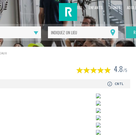
ACCUEIL
ENFANTS
JEUNES
ADUL
R
Me
géolocaliser
VEAUX
(
4.8
1
/5
av
CNTL
Suivant