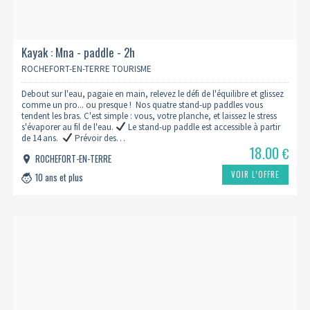
Kayak : Mna - paddle - 2h
ROCHEFORT-EN-TERRE TOURISME
Debout sur l'eau, pagaie en main, relevez le défi de l'équilibre et glissez
comme un pro... ou presque ! Nos quatre stand-up paddles vous
tendent les bras. C'est simple : vous, votre planche, et laissez le stress
s'évaporer au fil de l'eau.
Le stand-up paddle est accessible à partir
de 14 ans.
Prévoir des…
18.00
€
ROCHEFORT-EN-TERRE
VOIR L’OFFRE
10 ans et plus