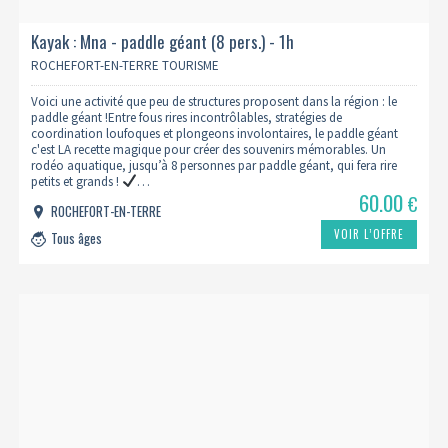
Kayak : Mna - paddle géant (8 pers.) - 1h
ROCHEFORT-EN-TERRE TOURISME
Voici une activité que peu de structures proposent dans la région : le
paddle géant !Entre fous rires incontrôlables, stratégies de
coordination loufoques et plongeons involontaires, le paddle géant
c'est LA recette magique pour créer des souvenirs mémorables. Un
rodéo aquatique, jusqu’à 8 personnes par paddle géant, qui fera rire
petits et grands !
…
60.00
€
ROCHEFORT-EN-TERRE
VOIR L’OFFRE
Tous âges