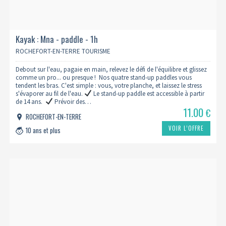
Kayak : Mna - paddle - 1h
ROCHEFORT-EN-TERRE TOURISME
Debout sur l'eau, pagaie en main, relevez le défi de l'équilibre et glissez
comme un pro... ou presque ! Nos quatre stand-up paddles vous
tendent les bras. C'est simple : vous, votre planche, et laissez le stress
s'évaporer au fil de l'eau.
Le stand-up paddle est accessible à partir
de 14 ans.
Prévoir des…
11.00
€
ROCHEFORT-EN-TERRE
VOIR L’OFFRE
10 ans et plus