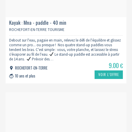
Kayak : Mna - paddle - 40 min
ROCHEFORT-EN-TERRE TOURISME
Debout sur l'eau, pagaie en main, relevez le défi de l'équilibre et glissez
comme un pro... ou presque ! Nos quatre stand-up paddles vous
tendent les bras. C'est simple : vous, votre planche, et laissez le stress
s'évaporer au fil de l'eau.
Le stand-up paddle est accessible à partir
de 14 ans.
Prévoir des…
9.00
€
ROCHEFORT-EN-TERRE
VOIR L’OFFRE
10 ans et plus