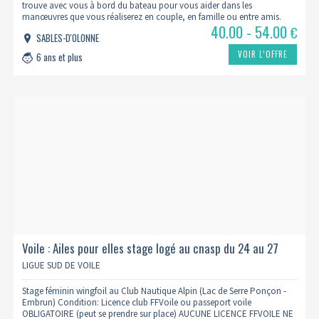
trouve avec vous à bord du bateau pour vous aider dans les
manœuvres que vous réaliserez en couple, en famille ou entre amis.
40.00 - 54.00
€
SABLES-D'OLONNE
VOIR L’OFFRE
6 ans et plus
Voile : Ailes pour elles stage logé au cnasp du 24 au 27
aout 2026
LIGUE SUD DE VOILE
Stage féminin wingfoil au Club Nautique Alpin (Lac de Serre Ponçon -
Embrun) Condition: Licence club FFVoile ou passeport voile
OBLIGATOIRE (peut se prendre sur place) AUCUNE LICENCE FFVOILE NE