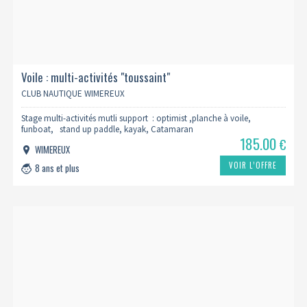
Voile : multi-activités "toussaint"
CLUB NAUTIQUE WIMEREUX
Stage multi-activités mutli support : optimist ,planche à voile,
funboat, stand up paddle, kayak, Catamaran
185.00
€
WIMEREUX
VOIR L’OFFRE
8 ans et plus