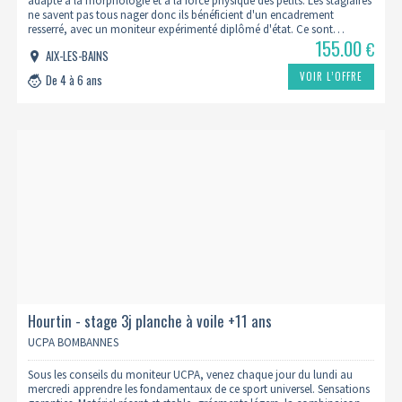
adapté à la morphologie et à la force physique des petits. Les stagiaires
ne savent pas tous nager donc ils bénéficient d'un encadrement
resserré, avec un moniteur expérimenté diplômé d'état. Ce sont…
155.00
€
AIX-LES-BAINS
VOIR L’OFFRE
De 4 à 6 ans
Hourtin - stage 3j planche à voile +11 ans
UCPA BOMBANNES
Sous les conseils du moniteur UCPA, venez chaque jour du lundi au
mercredi apprendre les fondamentaux de ce sport universel. Sensations