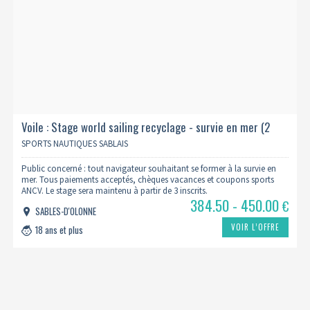
Voile : Stage world sailing recyclage - survie en mer (2
jours) - 2026
SPORTS NAUTIQUES SABLAIS
Public concerné : tout navigateur souhaitant se former à la survie en
mer. Tous paiements acceptés, chèques vacances et coupons sports
ANCV. Le stage sera maintenu à partir de 3 inscrits.
384.50 - 450.00
€
SABLES-D'OLONNE
VOIR L’OFFRE
18 ans et plus