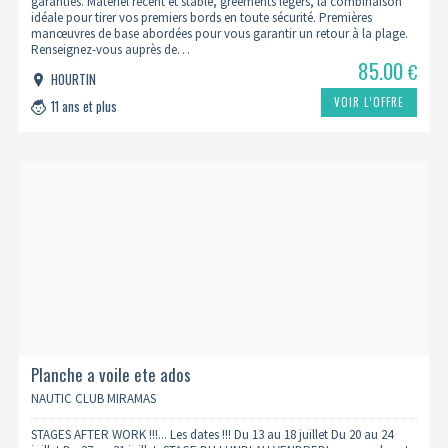
garanties. Matériel récent et stable, gréements légers, la combinaison
idéale pour tirer vos premiers bords en toute sécurité. Premières
manœuvres de base abordées pour vous garantir un retour à la plage.
Renseignez-vous auprès de…
85.00
€
HOURTIN
VOIR L’OFFRE
11 ans et plus
Planche a voile ete ados
NAUTIC CLUB MIRAMAS
STAGES AFTER WORK !!!... Les dates !!! Du 13 au 18 juillet Du 20 au 24