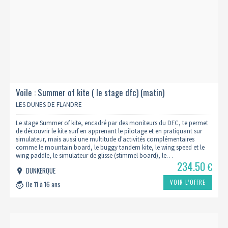
Voile : Summer of kite ( le stage dfc) (matin)
LES DUNES DE FLANDRE
Le stage Summer of kite, encadré par des moniteurs du DFC, te permet
de découvrir le kite surf en apprenant le pilotage et en pratiquant sur
simulateur, mais aussi une multitude d'activités complémentaires
comme le mountain board, le buggy tandem kite, le wing speed et le
wing paddle, le simulateur de glisse (stimmel board), le…
234.50
€
DUNKERQUE
VOIR L’OFFRE
De 11 à 16 ans