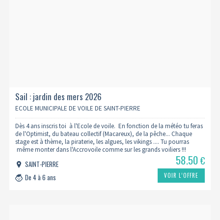
Sail : jardin des mers 2026
ECOLE MUNICIPALE DE VOILE DE SAINT-PIERRE
Dès 4 ans inscris toi à l'Ecole de voile. En fonction de la météo tu feras
de l'Optimist, du bateau collectif (Macareux), de la pêche... Chaque
stage est à thème, la piraterie, les algues, les vikings .... Tu pourras
même monter dans l'Accrovoile comme sur les grands voiliers !!!
58.50
€
SAINT-PIERRE
VOIR L’OFFRE
De 4 à 6 ans