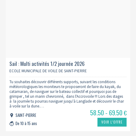
Sail : Multi activités 1/2 journée 2026
ECOLE MUNICIPALE DE VOILE DE SAINT-PIERRE
Tu souhaites découvrir différents supports, suivant les conditions
météorologiques les moniteurs te proposeront de faire du kayak, du
catamaran, de naviguer sur le bateau collectif et pourquoi pas de
grimper , tel un marin chevronné, dans l'Accrovoile !!! Lors des stages
à la journée tu pourras naviguer jusqu'à Langlade et découvrir le char
à voile sur la dune.…
58.50 - 69.50
€
SAINT-PIERRE
VOIR L’OFFRE
De 10 à 15 ans