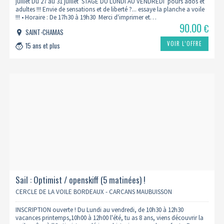
juillet Du 27 au 31 juillet STAGE DU LUNDI AU VENDREDI pours ados et
adultes !!! Envie de sensations et de liberté ?... essaye la planche a voile
!!! • Horaire : De 17h30 à 19h30 Merci d'imprimer et…
90.00
€
SAINT-CHAMAS
VOIR L’OFFRE
15 ans et plus
Sail : Optimist / openskiff (5 matinées) !
CERCLE DE LA VOILE BORDEAUX - CARCANS MAUBUISSON
INSCRIPTION ouverte ! Du Lundi au vendredi, de 10h30 à 12h30
vacances printemps,10h00 à 12h00 l'été, tu as 8 ans, viens découvrir la