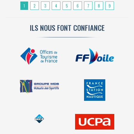
1
2
3
4
5
6
7
8
9
ILS NOUS FONT CONFIANCE