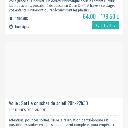
voile grâce à l'Optimist, un dériveur historique pour les enfants. Pour
les plus avertis, possibilité de passer en Open Skiff ! A travers ce stage,
vos enfants s'initieront ou redécouvriront les plaisirs…
64.00 - 179.50
€
CARCANS
VOIR L’OFFRE
Tous âges
Voile : Sortie coucher de soleil 20h-22h30
LES DUNES DE FLANDRE
Attention, pour ces sorties, seule la réservation par téléphone est
possible, les sorties en lignes apparaissent complètes pour empêcher