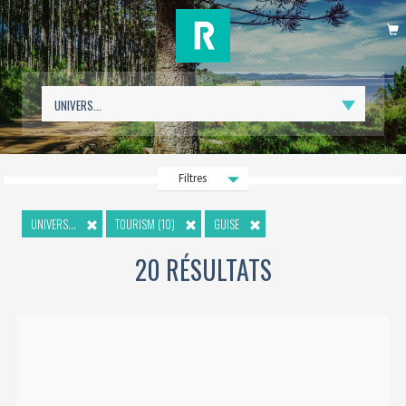
P
Filtres
UNIVERS...
TOURISM (10)
GUISE
20 RÉSULTATS