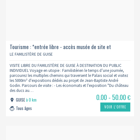
Tourisme : *entrée libre - accès musée de site et
exposition(s) temporaire(s) - haute saison 2026
LE FAMILISTÈRE DE GUISE
VISITE LIBRE DU FAMILISTÈRE DE GUISE À DESTINATION DU PUBLIC
INDIVIDUEL Voyage en utopie : Familistérien le temps d’une journée,
parcourez les multiples chemins qui traversent le Palais social et visitez
les 5000m² d'expositions dédiés au projet de Jean-Baptiste André
Godin. Parcours de visite : - Les économats et l’exposition "Du château
des ducs au…
0.00 - 50.00
€
GUISE
à 0 km
VOIR L’OFFRE
Tous âges