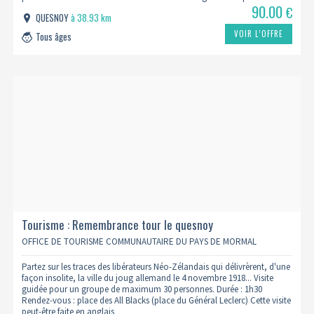
90.00
€
QUESNOY
à 38.93 km
VOIR L’OFFRE
Tous âges
Tourisme : Remembrance tour le quesnoy
OFFICE DE TOURISME COMMUNAUTAIRE DU PAYS DE MORMAL
Partez sur les traces des libérateurs Néo-Zélandais qui délivrèrent, d'une
façon insolite, la ville du joug allemand le 4 novembre 1918... Visite
guidée pour un groupe de maximum 30 personnes. Durée : 1h30
Rendez-vous : place des All Blacks (place du Général Leclerc) Cette visite
peut-être faite en anglais