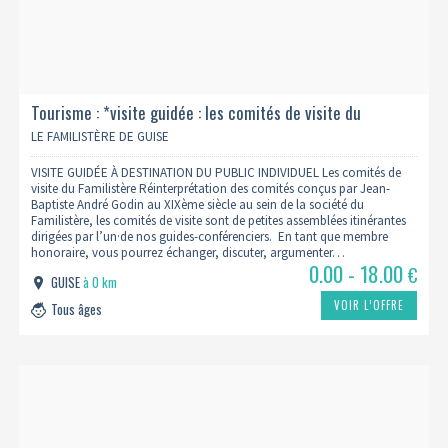
Tourisme : *visite guidée : les comités de visite du
familistère
LE FAMILISTÈRE DE GUISE
VISITE GUIDÉE À DESTINATION DU PUBLIC INDIVIDUEL Les comités de
visite du Familistère Réinterprétation des comités conçus par Jean-
Baptiste André Godin au XIXème siècle au sein de la société du
Familistère, les comités de visite sont de petites assemblées itinérantes
dirigées par l’un·de nos guides-conférenciers. En tant que membre
honoraire, vous pourrez échanger, discuter, argumenter…
0.00 - 18.00
€
GUISE
à 0 km
VOIR L’OFFRE
Tous âges