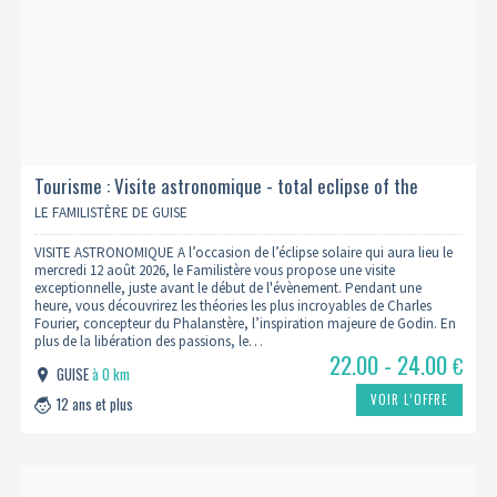
Tourisme : Visite astronomique - total eclipse of the
familistère
LE FAMILISTÈRE DE GUISE
VISITE ASTRONOMIQUE A l’occasion de l’éclipse solaire qui aura lieu le
mercredi 12 août 2026, le Familistère vous propose une visite
exceptionnelle, juste avant le début de l'évènement. Pendant une
heure, vous découvrirez les théories les plus incroyables de Charles
Fourier, concepteur du Phalanstère, l’inspiration majeure de Godin. En
plus de la libération des passions, le…
22.00 - 24.00
€
GUISE
à 0 km
VOIR L’OFFRE
12 ans et plus