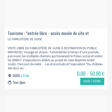
Tourisme : *entrée libre - accès musée de site et
exposition(s) temporaire(s) - basse saison 2026
LE FAMILISTÈRE DE GUISE
VISITE LIBRE DU FAMILISTÈRE DE GUISE À DESTINATION DU PUBLIC
INDIVIDUEL Voyage en utopie : Familistérien le temps d’une journée,
parcourez les multiples chemins qui traversent le Palais social et visitez
les 5000m² d'expositions dédiés au projet de Jean-Baptiste André
Godin. Parcours de visite : - Les économats et l’exposition "Du château
des ducs au…
0.00 - 50.00
€
GUISE
à 0 km
VOIR L’OFFRE
Tous âges