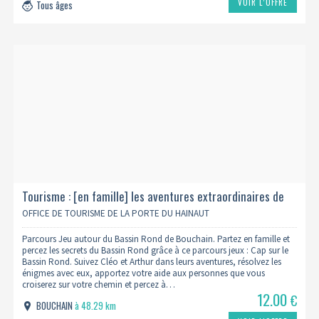
VOIR L’OFFRE
Tous âges
Tourisme : [en famille] les aventures extraordinaires de
cléo et arthur - cap sur le bassin rond
OFFICE DE TOURISME DE LA PORTE DU HAINAUT
Parcours Jeu autour du Bassin Rond de Bouchain. Partez en famille et
percez les secrets du Bassin Rond grâce à ce parcours jeux : Cap sur le
Bassin Rond. Suivez Cléo et Arthur dans leurs aventures, résolvez les
énigmes avec eux, apportez votre aide aux personnes que vous
croiserez sur votre chemin et percez à…
12.00
€
BOUCHAIN
à 48.29 km