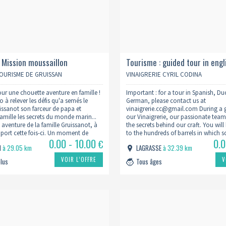
 Mission moussaillon
Tourisme : guided tour in engl
other languages)
TOURISME DE GRUISSAN
VINAIGRERIE CYRIL CODINA
our une chouette aventure en famille !
Important : for a tour in Spanish, D
 à relever les défis qu'a semés le
German, please contact us at
issanot son farceur de papa et
vinaigrerie.cc@gmail.com During a g
famille les secrets du monde marin...
our Vinaigrerie, our passionate team w
 aventure de la famille Gruissanot, à
the secrets behind our craft. You wil
e port cette fois-ci. Un moment de
to the hundreds of barrels in which 
0.00 - 10.00
0.
de découverte…
wine vinegars and traditional balsam
€
N
à 29.05 km
LAGRASSE
à 32.39 km
sometimes…
VOIR L’OFFRE
V
plus
Tous âges