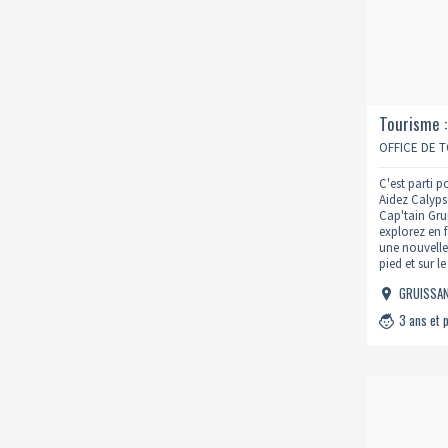
Tourisme :
OFFICE DE 
C'est parti p
Aidez Calypso
Cap'tain Gru
explorez en 
une nouvelle
pied et sur l
partage et 
GRUISSA
3 ans et 