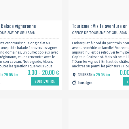
: Balade vigneronne
Tourisme : Visite aventure en 
TOURISME DE GRUISSAN
OFFICE DE TOURISME DE GRUISSAN
te œnotouristique originale! Au
Embarquez à bord du petit train pou
ne petite balade à travers les vignes
aventure inédite en famille ! Votre m
cinq domaines, un buffet copieux avec
aujourd’hui est de retrouver le mysté
 régionaux, et une rencontre avec le
Cap’tain Gruissanot. Mais où peut-il 
s son caveau. Notre guide, Alban,
? Dans les vignes ? En haut du châte
outes les questions que vous vous
ancêtres ou parmi les pêcheurs ? Po
0.00 - 20.00
0.0
vigne, et vous percerez les secrets
cette enquête captivante, il vous fau
€
N
à 29.05 km
GRUISSAN
à 29.05 km
VOIR L’OFFRE
V
s
Tous âges