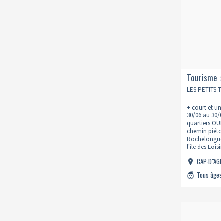
Tourisme :
LES PETITS 
+ court et u
30/06 au 30/0
quartiers OU
chemin piéton
Rochelongue 
l'île des Lois
la visite de
CAP-D"A
Tous âge