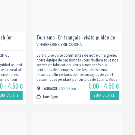
ish (or
Tourisme : En français : visite guidée de
la vinaigrerie
VINAIGRERIE CYRIL CODINA
ucth ou
Lors d’une visite commentée de notre Vinaigrerie,
notre équipe de passionnés vous révélera tous nos
uided tour of
secrets de fabrication. Vous aurez accès aux
ill reveal all
centaines de barriques dans lesquelles nous
l have access
faisons vieillir certains de nos vinaigres de vin et
some of our
balsamiques pendant parfois plus de 10 ans. Vous
00 - 4.50
0.00 - 4.50
ics age for
pourrez admirer notre production pour l’année à
€
€
LAGRASSE
à 32.39 km
venir des vinaigres…
OIR L’OFFRE
VOIR L’OFFRE
Tous âges