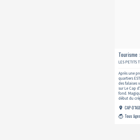
Tourisme :
50mn
LES PETITS 
Après une pr
quartiers ES
des falaises
sur Le Cap d
fond. Magiqu
début du crép
01/08 ; 20h24
CAP-D"A
Tous âge