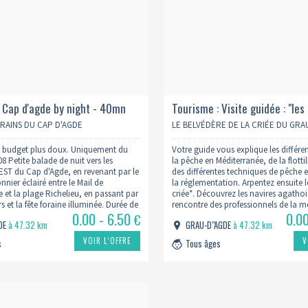
 Cap d'agde by night - 40mn
Tourisme : Visite guidée : "les
de la pêche" - 10h
TRAINS DU CAP D'AGDE
LE BELVÉDÈRE DE LA CRIÉE DU GRA
n budget plus doux. Uniquement du
Votre guide vous explique les différe
8 Petite balade de nuit vers les
la pêche en Méditerranée, de la flotti
EST du Cap d'Agde, en revenant par le
des différentes techniques de pêche 
nier éclairé entre le Mail de
la réglementation. Arpentez ensuite l
et la plage Richelieu, en passant par
criée*. Découvrez les navires agathois
irs et la fête foraine illuminée. Durée de
rencontre des professionnels de la me
0.00 - 6.50
0.0
…
travaillent. Pénétrez ensuite dans la
€
GDE
à 47.32 km
GRAU-D"AGDE
à 47.32 km
VOIR L’OFFRE
V
s
Tous âges