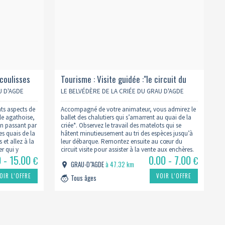
 coulisses
Tourisme : Visite guidée :"le circuit du
poisson à la criée" - 15h
U D'AGDE
LE BELVÉDÈRE DE LA CRIÉE DU GRAU D'AGDE
nts aspects de
Accompagné de votre animateur, vous admirez le
lle agathoise,
ballet des chalutiers qui s’amarrent au quai de la
en passant par
criée*. Observez le travail des matelots qui se
es quais de la
hâtent minutieusement au tri des espèces jusqu’à
 et allez à la
leur débarque. Remontez ensuite au cœur du
r qui y
circuit visite pour assister à la vente aux enchères.
0 - 15.00
0.00 - 7.00
 salle…
Les explications de votre guide vous permettent
€
€
GRAU-D"AGDE
à 47.32 km
de…
OIR L’OFFRE
VOIR L’OFFRE
Tous âges