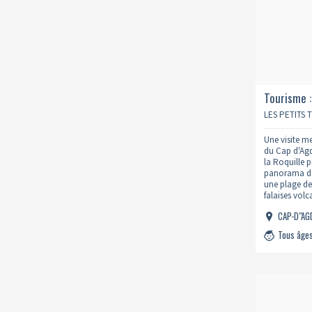
Tourisme :
falaises v
LES PETITS 
Une visite me
du Cap d'Agd
la Roquille p
panorama de 
une plage de
falaises vol
formation vo
CAP-D"A
Tous âge