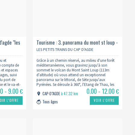
d'agde "les
Tourisme : 3. panorama du mont st loup -
1h30
LES PETITS TRAINS DU CAP D'AGDE
eu et
Grâce à un chemin réservé, au milieu d'une forêt
e compte de
méditerranéenne, vous gravirez jusqu'à son
 et espaces
sommet le volcan du Mont Saint Loup (113m
ages, suivi
d'altitude) où vous attend un exceptionnel
du port de
panorama sur le littoral, de Sète jusqu'aux
e et le va-et-
Pyrénées. Se déroule à 360°, l'Etang de Thau, les
00 - 9.00
0.00 - 12.00
s audio-
Cévennes, la grande plaine, Agde, le Golfe du Lion
€
€
CAP-D"AGDE
à 47.32 km
et Le…
OIR L’OFFRE
VOIR L’OFFRE
Tous âges