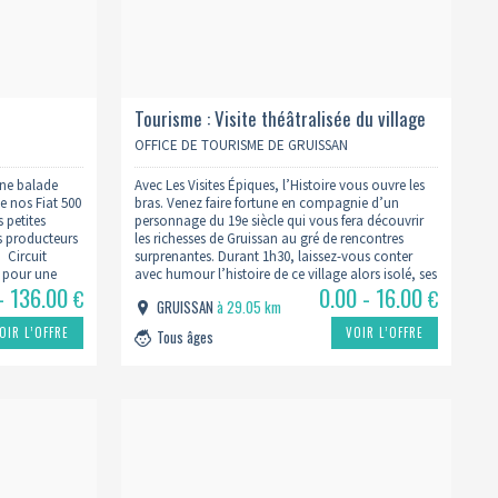
Tourisme : Visite théâtralisée du village
OFFICE DE TOURISME DE GRUISSAN
une balade
Avec Les Visites Épiques, l’Histoire vous ouvre les
 nos Fiat 500
bras. Venez faire fortune en compagnie d’un
s petites
personnage du 19e siècle qui vous fera découvrir
es producteurs
les richesses de Gruissan au gré de rencontres
. Circuit
surprenantes. Durant 1h30, laissez-vous conter
s pour une
avec humour l’histoire de ce village alors isolé, ses
- 136.00
0.00 - 16.00
s Cascades à
techniques de pêche interdites aux terribles
€
€
GRUISSAN
à 29.05 km
répercussions, ses tempêtes redoutables…
OIR L’OFFRE
VOIR L’OFFRE
Tous âges