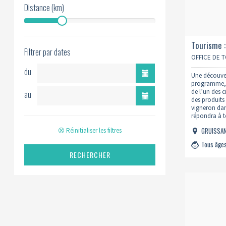
Distance (km)
Tourisme 
Filtrer par dates
OFFICE DE 
du
Une découver
programme, u
de l’un des 
au
des produits
vigneron dan
répondra à t
posez sur la 
GRUISSA
Réinitialiser les filtres
qui…
Tous âge
RECHERCHER