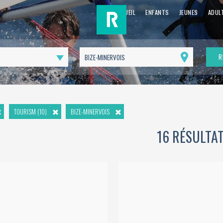
ACCUEIL
ENFANTS
JEUNES
ADUL
R
Me
géolocaliser
TOURISM (10)
BIZE-MINERVOIS
16 RÉSULTA