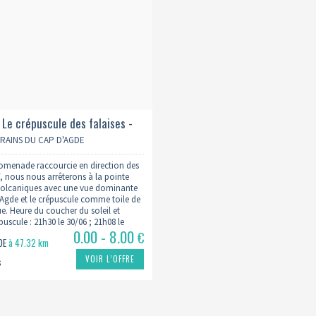
 Le crépuscule des falaises -
TRAINS DU CAP D'AGDE
omenade raccourcie en direction des
T, nous nous arrêterons à la pointe
 volcaniques avec une vue dominante
'Agde et le crépuscule comme toile de
e. Heure du coucher du soleil et
uscule : 21h30 le 30/06 ; 21h08 le
0.00 - 8.00
 le 30/08
€
GDE
à 47.32 km
VOIR L’OFFRE
s