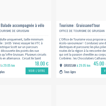
: Balade accompagnée à vélo
Tourisme : Gruissanot'tour
TOURISME DE GRUISSAN
OFFICE DE TOURISME DE GRUISSAN
 adulte uniquement, taille minimum
L’Office de Tourisme vous propose 
 : 1m55 Venez essayer les VTC à
écolo-savoureuse ! Conduisez une de
lectrique Scott sur un parcours
électriques et parcourez les plus jolie
la découverte des points des vue
routes de la région à la rencontre d
 qu’offre Gruissan. Plusieurs circuits
qui ont la passion chevillée au corps
 en alternance. Circuit Ile Saint
Corbières : les Chocolatiers Cathare
18.00
45.00 
serez guidés le long d’un circuit
halte douceur, arrêt au Domaine de
€
N
à 29.05 km
GRUISSAN
à 29.05 km
ine de kilomètres entre vignes,
Ribaute, où nous dégusterons…
VOIR L’OFFRE
V
 plus
Tous âges