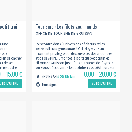
petit train
Tourisme : Les filets gourmands
OFFICE DE TOURISME DE GRUISSAN
r une
Rencontre dans l'univers des pêcheurs et les
ission
ostréiculteurs gruissanais ! Cet été, vivez un
rieux
moment privilégié de découverte, de rencontres
bien se cacher
et de saveurs… Montez à bord du petit train et
au de ses
sillonnez Gruissan jusqu’aux Cabanes de l’Ayrolle,
ur résoudre
où vous découvrirez le quotidien des pêcheurs sur
0 - 15.00
0.00 - 20.00
dra faire…
leur lieu de travail. Ils vous présenteront leur pêche
€
€
GRUISSAN
à 29.05 km
du jour. Une petite…
OIR L’OFFRE
VOIR L’OFFRE
Tous âges