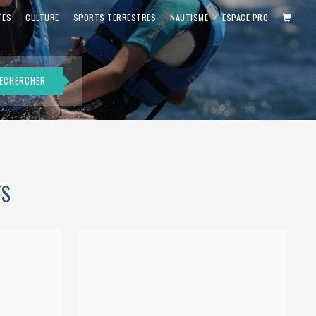
PANIE
TES
CULTURE
SPORTS TERRESTRES
NAUTISME
ESPACE PRO
ECHERCHER
TS