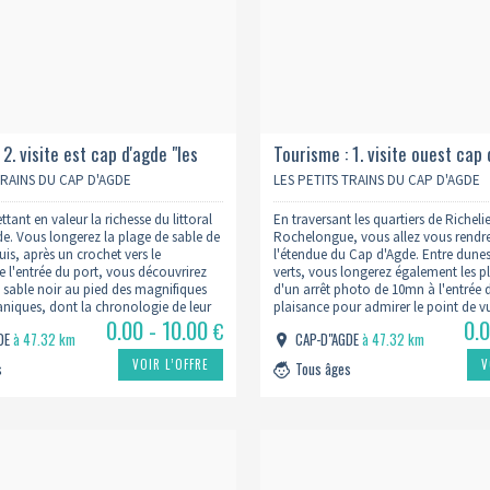
 2. visite est cap d'agde "les
Tourisme : 1. visite ouest cap 
olcaniques" - 1h10
origines du cap" - 1h00
TRAINS DU CAP D'AGDE
LES PETITS TRAINS DU CAP D'AGDE
ttant en valeur la richesse du littoral
En traversant les quartiers de Richeli
e. Vous longerez la plage de sable de
Rochelongue, vous allez vous rendr
uis, après un crochet vers le
l'étendue du Cap d'Agde. Entre dunes
l'entrée du port, vous découvrirez
verts, vous longerez également les pl
 sable noir au pied des magnifiques
d'un arrêt photo de 10mn à l'entrée 
caniques, dont la chronologie de leur
plaisance pour admirer le point de vu
0.00 - 10.00
0.
us sera racontée.
vient des bateaux. Les commentaire
€
GDE
à 47.32 km
CAP-D"AGDE
à 47.32 km
scénarisés vous…
VOIR L’OFFRE
V
s
Tous âges