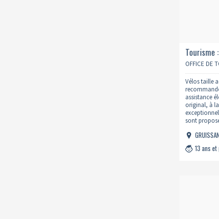
Tourisme 
electrique
OFFICE DE 
Vélos taille
recommandée
assistance é
original, à 
exceptionnels
sont proposés
Martin: Vous 
GRUISSA
d’une quinza
Salins…
13 ans et