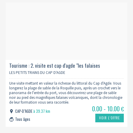
Tourisme : 2. visite est cap d'agde "les falaises
volcaniques" - 1h10
LES PETITS TRAINS DU CAP D'AGDE
Une visite mettant en valeur la richesse du littoral du Cap d'Agde. Vous
longerez la plage de sable de la Roquille puis, après un crochet vers le
panorama de l'entrée du port, vous découvrirez une plage de sable
noir au pied des magnifiques falaises volcaniques, dont la chronologie
de leur formation vous sera racontée.
0.00 - 10.00
€
CAP-D"AGDE
à 39.37 km
VOIR L’OFFRE
Tous âges