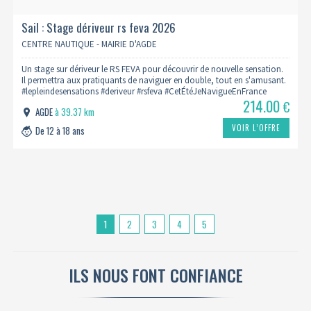
Sail : Stage dériveur rs feva 2026
CENTRE NAUTIQUE - MAIRIE D'AGDE
Un stage sur dériveur le RS FEVA pour découvrir de nouvelle sensation.
Il permettra aux pratiquants de naviguer en double, tout en s'amusant.
#lepleindesensations #deriveur #rsfeva #CetÉtéJeNavigueEnFrance
214.00
€
AGDE
à 39.37 km
VOIR L’OFFRE
De 12 à 18 ans
1
2
3
4
5
ILS NOUS FONT CONFIANCE