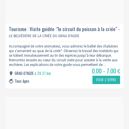
Tourisme : Visite guidée :"le circuit du poisson à la criée" -
15h
LE BELVÉDÈRE DE LA CRIÉE DU GRAU D'AGDE
Accompagné de votre animateur, vous admirez le ballet des chalutiers
qui s’amarrent au quai de la criée*. Observez le travail des matelots qui
se hâtent minutieusement au tri des espèces jusqu’à leur débarque.
Remontez ensuite au cœur du circuit visite pour assister à la vente aux
enchères. Les explications de votre guide vous permettent de…
0.00 - 7.00
€
GRAU-D"AGDE
à 39.37 km
VOIR L’OFFRE
Tous âges