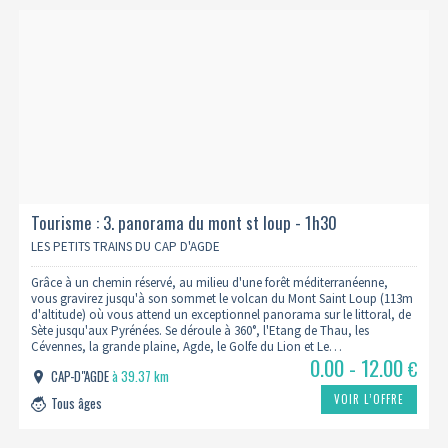
Tourisme : 3. panorama du mont st loup - 1h30
LES PETITS TRAINS DU CAP D'AGDE
Grâce à un chemin réservé, au milieu d'une forêt méditerranéenne,
vous gravirez jusqu'à son sommet le volcan du Mont Saint Loup (113m
d'altitude) où vous attend un exceptionnel panorama sur le littoral, de
Sète jusqu'aux Pyrénées. Se déroule à 360°, l'Etang de Thau, les
Cévennes, la grande plaine, Agde, le Golfe du Lion et Le…
0.00 - 12.00
€
CAP-D"AGDE
à 39.37 km
VOIR L’OFFRE
Tous âges