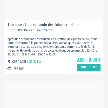
Tourisme : Le crépuscule des falaises - 50mn
LES PETITS TRAINS DU CAP D'AGDE
Après une promenade raccourcie en direction des quartiers EST, nous
nous arrêterons à la pointe des falaises volcaniques avec une vue
dominante sur Le Cap d'Agde et le crépuscule comme toile de fond.
Magique. Heure du coucher du soleil et début du crépuscule : 21h30 le
30/06 ; 21h08 le 01/08 ; 20h24 le 30/08
0.00 - 8.00
€
CAP-D"AGDE
à 39.37 km
VOIR L’OFFRE
Tous âges