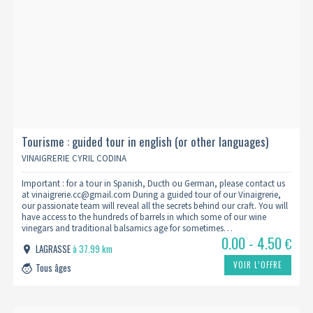
Tourisme : guided tour in english (or other languages)
VINAIGRERIE CYRIL CODINA
Important : for a tour in Spanish, Ducth ou German, please contact us
at vinaigrerie.cc@gmail.com During a guided tour of our Vinaigrerie,
our passionate team will reveal all the secrets behind our craft. You will
have access to the hundreds of barrels in which some of our wine
vinegars and traditional balsamics age for sometimes…
0.00 - 4.50
€
LAGRASSE
à 37.99 km
VOIR L’OFFRE
Tous âges