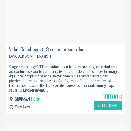
Vélo : Coaching vtt 3h en cour solo/duo
LANGUEDOC VTT EVASION
Stage de pilotage VTT individuel pour tous les niveaux, du débutants
au confirmés Pour le débutant, le but étant de voir les bases (freinage,
équilibre, propulsion) et de savoir franchir les obstacles racines,
pierriers, marches. Pour les confirmés, le but étant d'améliorer sa
technique personnelle et de voir de nouvelles (manual, bunny hop,
sauts,...) Encadrement…
100.00
€
GRUISSAN
à 0 km
VOIR L’OFFRE
Tous âges