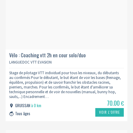
Vélo : Coaching vtt 2h en cour solo/duo
LANGUEDOC VTT EVASION
Stage de pilotage VTT individuel pour tous les niveaux, du débutants
au confirmés Pour le débutant, le but étant de voir les bases (freinage,
équilibre, propulsion) et de savoir franchir les obstacles racines,
pierriers, marches. Pour les confirmés, le but étant d'améliorer sa
technique personnelle et de voir de nouvelles (manual, bunny hop,
sauts,...) Encadrement…
70.00
€
GRUISSAN
à 0 km
VOIR L’OFFRE
Tous âges