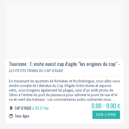
Tourisme : 1. visite ouest cap d'agde "les origines du cap" -
1h00
LES PETITS TRAINS DU CAP D'AGDE
En traversant les quartiers de Richelieu et Rochelongue, vous allez vous
rendre compte de l'étendue du Cap d'Agde. Entre dunes et espaces
verts, vous longerez également les plages, suivi d'un arrêt photo de
10mn à l'entrée du port de plaisance pour admirer le point de vue et le
va-et-vient des bateaux. Les commentaires audio-scénarisés vous…
0.00 - 9.00
€
CAP-D"AGDE
à 39.37 km
VOIR L’OFFRE
Tous âges