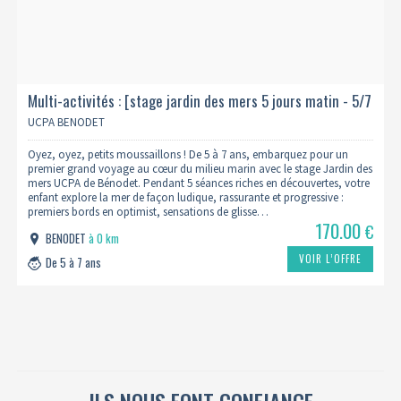
Multi-activités : [stage jardin des mers 5 jours matin - 5/7
ans]
UCPA BENODET
Oyez, oyez, petits moussaillons ! De 5 à 7 ans, embarquez pour un
premier grand voyage au cœur du milieu marin avec le stage Jardin des
mers UCPA de Bénodet. Pendant 5 séances riches en découvertes, votre
enfant explore la mer de façon ludique, rassurante et progressive :
premiers bords en optimist, sensations de glisse…
170.00
€
BENODET
à 0 km
VOIR L’OFFRE
De 5 à 7 ans