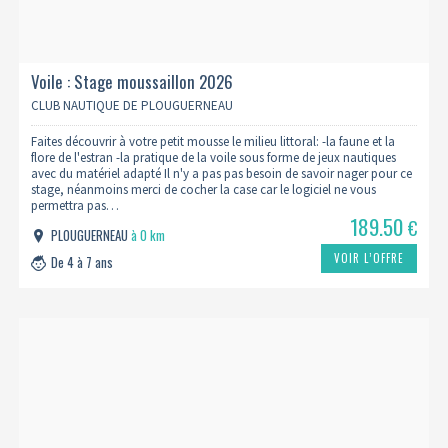
Voile : Stage moussaillon 2026
CLUB NAUTIQUE DE PLOUGUERNEAU
Faites découvrir à votre petit mousse le milieu littoral: -la faune et la
flore de l'estran -la pratique de la voile sous forme de jeux nautiques
avec du matériel adapté Il n'y a pas pas besoin de savoir nager pour ce
stage, néanmoins merci de cocher la case car le logiciel ne vous
permettra pas…
189.50
€
PLOUGUERNEAU
à 0 km
VOIR L’OFFRE
De 4 à 7 ans