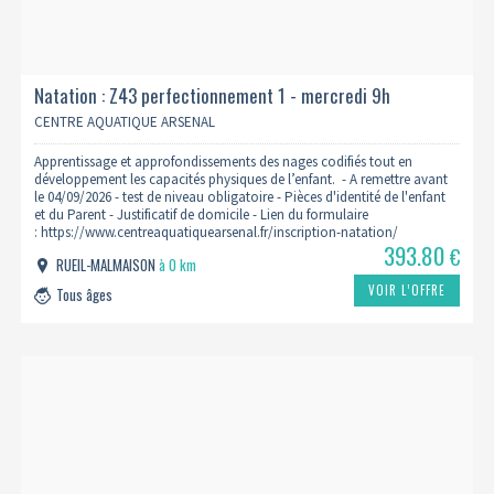
Natation : Z43 perfectionnement 1 - mercredi 9h
2026/2027
CENTRE AQUATIQUE ARSENAL
Apprentissage et approfondissements des nages codifiés tout en
développement les capacités physiques de l’enfant. - A remettre avant
le 04/09/2026 - test de niveau obligatoire - Pièces d'identité de l'enfant
et du Parent - Justificatif de domicile - Lien du formulaire
: https://www.centreaquatiquearsenal.fr/inscription-natation/
393.80
€
RUEIL-MALMAISON
à 0 km
VOIR L’OFFRE
Tous âges