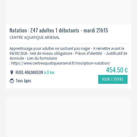
Natation : Z47 adultes 1 débutants - mardi 21h15
2026/2027
CENTRE AQUATIQUE ARSENAL
Apprentissage pour adultes ne sachant pas nager - A remettre avant le
04/09/2026 - test de niveau obligatoire - Pièces d'identité - Justificatif de
domicile - Lien du formulaire
: https://www.centreaquatiquearsenal.fr/inscription-natation/
454.50
€
RUEIL-MALMAISON
à 0 km
VOIR L’OFFRE
Tous âges