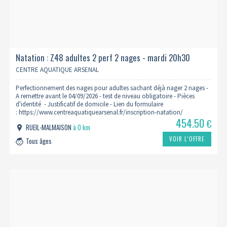
Natation : Z48 adultes 2 perf 2 nages - mardi 20h30
2026/2027
CENTRE AQUATIQUE ARSENAL
Perfectionnement des nages pour adultes sachant déjà nager 2 nages -
A remettre avant le 04/09/2026 - test de niveau obligatoire - Pièces
d'identité - Justificatif de domicile - Lien du formulaire
: https://www.centreaquatiquearsenal.fr/inscription-natation/
454.50
€
RUEIL-MALMAISON
à 0 km
VOIR L’OFFRE
Tous âges