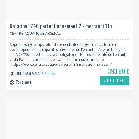
Natation : Z46 perfectionnement 2 - mercredi 11h
2026/2027
CENTRE AQUATIQUE ARSENAL
Apprentissage et approfondissements des nages codifiés tout en
développement les capacités physiques de l’enfant. - A remettre avant
le 04/09/2026 - test de niveau obligatoire - Pièces d'identité de l'enfant
et du Parent - Justificatif de domicile - Lien du formulaire
: https://www.centreaquatiquearsenal.fr/inscription-natation/
393.80
€
RUEIL-MALMAISON
à 0 km
VOIR L’OFFRE
Tous âges