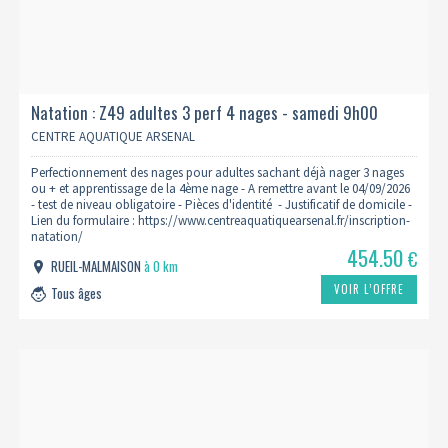
Natation : Z49 adultes 3 perf 4 nages - samedi 9h00
2026/2027
CENTRE AQUATIQUE ARSENAL
Perfectionnement des nages pour adultes sachant déjà nager 3 nages
ou + et apprentissage de la 4ème nage - A remettre avant le 04/09/2026
- test de niveau obligatoire - Pièces d'identité - Justificatif de domicile -
Lien du formulaire : https://www.centreaquatiquearsenal.fr/inscription-
natation/
454.50
€
RUEIL-MALMAISON
à 0 km
VOIR L’OFFRE
Tous âges