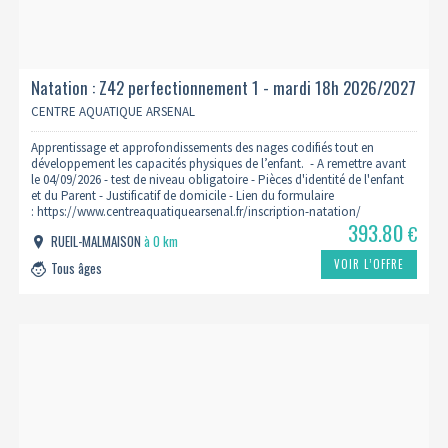
Natation : Z42 perfectionnement 1 - mardi 18h 2026/2027
CENTRE AQUATIQUE ARSENAL
Apprentissage et approfondissements des nages codifiés tout en
développement les capacités physiques de l’enfant. - A remettre avant
le 04/09/2026 - test de niveau obligatoire - Pièces d'identité de l'enfant
et du Parent - Justificatif de domicile - Lien du formulaire
: https://www.centreaquatiquearsenal.fr/inscription-natation/
393.80
€
RUEIL-MALMAISON
à 0 km
VOIR L’OFFRE
Tous âges