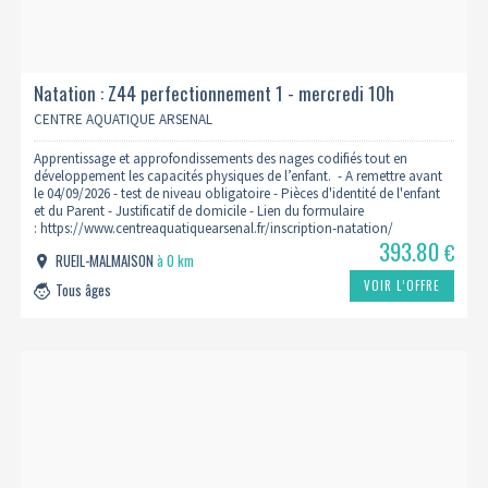
Natation : Z44 perfectionnement 1 - mercredi 10h
2026/2027
CENTRE AQUATIQUE ARSENAL
Apprentissage et approfondissements des nages codifiés tout en
développement les capacités physiques de l’enfant. - A remettre avant
le 04/09/2026 - test de niveau obligatoire - Pièces d'identité de l'enfant
et du Parent - Justificatif de domicile - Lien du formulaire
: https://www.centreaquatiquearsenal.fr/inscription-natation/
393.80
€
RUEIL-MALMAISON
à 0 km
VOIR L’OFFRE
Tous âges