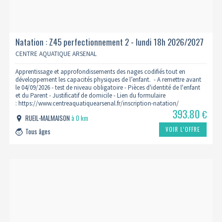
Natation : Z45 perfectionnement 2 - lundi 18h 2026/2027
CENTRE AQUATIQUE ARSENAL
Apprentissage et approfondissements des nages codifiés tout en
développement les capacités physiques de l’enfant. - A remettre avant
le 04/09/2026 - test de niveau obligatoire - Pièces d'identité de l'enfant
et du Parent - Justificatif de domicile - Lien du formulaire
: https://www.centreaquatiquearsenal.fr/inscription-natation/
393.80
€
RUEIL-MALMAISON
à 0 km
VOIR L’OFFRE
Tous âges