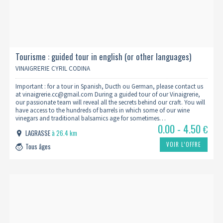
Tourisme : guided tour in english (or other languages)
VINAIGRERIE CYRIL CODINA
Important : for a tour in Spanish, Ducth ou German, please contact us
at vinaigrerie.cc@gmail.com During a guided tour of our Vinaigrerie,
our passionate team will reveal all the secrets behind our craft. You will
have access to the hundreds of barrels in which some of our wine
vinegars and traditional balsamics age for sometimes…
0.00 - 4.50
€
LAGRASSE
à 26.4 km
VOIR L’OFFRE
Tous âges