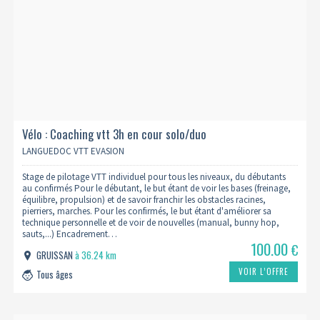
Vélo : Coaching vtt 3h en cour solo/duo
LANGUEDOC VTT EVASION
Stage de pilotage VTT individuel pour tous les niveaux, du débutants
au confirmés Pour le débutant, le but étant de voir les bases (freinage,
équilibre, propulsion) et de savoir franchir les obstacles racines,
pierriers, marches. Pour les confirmés, le but étant d'améliorer sa
technique personnelle et de voir de nouvelles (manual, bunny hop,
sauts,...) Encadrement…
100.00
€
GRUISSAN
à 36.24 km
VOIR L’OFFRE
Tous âges