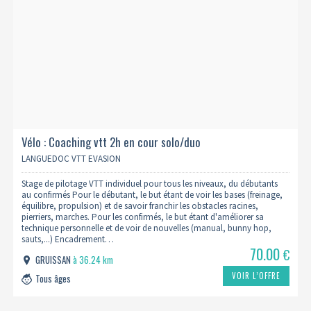
Vélo : Coaching vtt 2h en cour solo/duo
LANGUEDOC VTT EVASION
Stage de pilotage VTT individuel pour tous les niveaux, du débutants
au confirmés Pour le débutant, le but étant de voir les bases (freinage,
équilibre, propulsion) et de savoir franchir les obstacles racines,
pierriers, marches. Pour les confirmés, le but étant d'améliorer sa
technique personnelle et de voir de nouvelles (manual, bunny hop,
sauts,...) Encadrement…
70.00
€
GRUISSAN
à 36.24 km
VOIR L’OFFRE
Tous âges