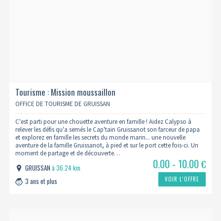
Tourisme : Mission moussaillon
OFFICE DE TOURISME DE GRUISSAN
C'est parti pour une chouette aventure en famille ! Aidez Calypso à
relever les défis qu'a semés le Cap'tain Gruissanot son farceur de papa
et explorez en famille les secrets du monde marin... une nouvelle
aventure de la famille Gruissanot, à pied et sur le port cette fois-ci. Un
moment de partage et de découverte…
0.00 - 10.00
€
GRUISSAN
à 36.24 km
VOIR L’OFFRE
3 ans et plus