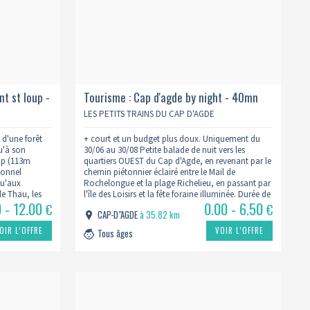
t st loup -
Tourisme : Cap d'agde by night - 40mn
LES PETITS TRAINS DU CAP D'AGDE
 d'une forêt
+ court et un budget plus doux. Uniquement du
u'à son
30/06 au 30/08 Petite balade de nuit vers les
up (113m
quartiers OUEST du Cap d'Agde, en revenant par le
ionnel
chemin piétonnier éclairé entre le Mail de
qu'aux
Rochelongue et la plage Richelieu, en passant par
de Thau, les
l'île des Loisirs et la fête foraine illuminée. Durée de
0 - 12.00
0.00 - 6.50
 Golfe du Lion
la visite de…
€
€
CAP-D"AGDE
à 35.82 km
OIR L’OFFRE
VOIR L’OFFRE
Tous âges