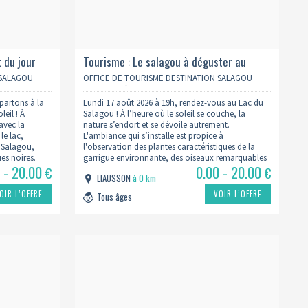
 du jour
Tourisme : Le salagou à déguster au
coucher du soleil
 SALAGOU
OFFICE DE TOURISME DESTINATION SALAGOU
CŒUR D’HÉRAULT
 partons à la
Lundi 17 août 2026 à 19h, rendez-vous au Lac du
eil ! À
Salagou ! À l’heure où le soleil se couche, la
avec la
nature s’endort et se dévoile autrement.
 le lac,
L'ambiance qui s’installe est propice à
 Salagou,
l'observation des plantes caractéristiques de la
ues noires.
garrigue environnante, des oiseaux remarquables
 - 20.00
0.00 - 20.00
et des paysages uniques qui bordent le Salagou.
€
€
LIAUSSON
à 0 km
Par Laure Charpentier –…
OIR L’OFFRE
VOIR L’OFFRE
Tous âges