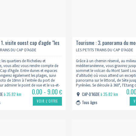
 1. visite ouest cap d'agde "les
Tourisme : 3. panorama du mon
u cap" - 1h00
1h30
TRAINS DU CAP D'AGDE
LES PETITS TRAINS DU CAP D'AGDE
 les quartiers de Richelieu et
Grâce à un chemin réservé, au milieu
, vous allez vous rendre compte de
méditerranéenne, vous gravirez jusq
 Cap d'Agde. Entre dunes et espaces
sommet le volcan du Mont Saint Lo
longerez également les plages, suivi
d'altitude) où vous attend un except
hoto de 10mn à l'entrée du port de
panorama sur le littoral, de Sète jus
r admirer le point de vue et le va-et-
Pyrénées. Se déroule à 360°, l'Etang 
0.00 - 9.00
0.0
teaux. Les commentaires audio-
Cévennes, la grande plaine, Agde, le
€
GDE
à 35.82 km
CAP-D"AGDE
à 35.82 km
vous…
et Le…
VOIR L’OFFRE
V
s
Tous âges