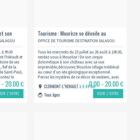
et son
Tourisme : Mourèze se dévoile au
oire !
coucher du soleil
 SALAGOU
OFFICE DE TOURISME DESTINATION SALAGOU
CŒUR D’HÉRAULT
, à 9h30
Tous les mercredis du 15 juillet au 26 août à 18h30,
t l'Hérault et
rendez-vous à Mourèze ! De son cirque
stoire de ses
dolomitique à son château avec sa vue
fief de la
imprenable,découvrez Mourèze village médiéval
iée Saint-Paul,
au cœur d’un site géologique exceptionnel.
montez le
Percez les mystères de ce décor de western, avec
 - 20.00
0.00 - 20.00
e…
ses roches aux formes énigmatiques, sa faune et
€
€
CLERMONT-L"HERAULT
à 4.44 km
sa flore remarquables, ses…
OIR L’OFFRE
VOIR L’OFFRE
Tous âges