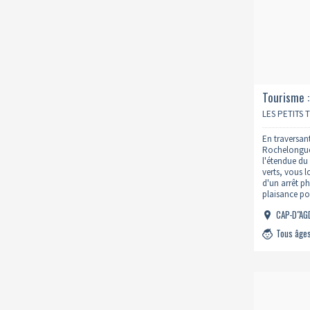
Tourisme :
origines d
LES PETITS 
En traversant
Rochelongue
l'étendue du
verts, vous 
d'un arrêt p
plaisance pou
vient des ba
CAP-D"A
scénarisés 
Tous âge