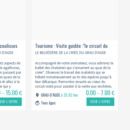
 coulisses
Tourisme : Visite guidée :"le circuit du
poisson à la criée" - 15h
U D'AGDE
LE BELVÉDÈRE DE LA CRIÉE DU GRAU D'AGDE
nts aspects de
Accompagné de votre animateur, vous admirez le
lle agathoise,
ballet des chalutiers qui s’amarrent au quai de la
en passant par
criée*. Observez le travail des matelots qui se
es quais de la
hâtent minutieusement au tri des espèces jusqu’à
 et allez à la
leur débarque. Remontez ensuite au cœur du
r qui y
circuit visite pour assister à la vente aux enchères.
0 - 15.00
0.00 - 7.00
 salle…
Les explications de votre guide vous permettent
€
€
GRAU-D"AGDE
à 35.82 km
de…
OIR L’OFFRE
VOIR L’OFFRE
Tous âges