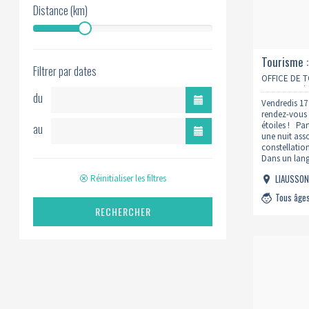
Distance (km)
Tourisme :
Filtrer par dates
OFFICE DE 
CŒUR D’HÉ
du
Vendredis 17 
rendez-vous 
étoiles ! Par
au
une nuit ass
constellation
Dans un lang
ambiance co
LIAUSSO
Réinitialiser les filtres
Tous âge
RECHERCHER