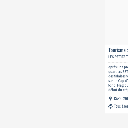
Tourisme :
50mn
LES PETITS 
Après une pr
quartiers ES
des falaises
sur Le Cap d
fond. Magiqu
début du crép
01/08 ; 20h24
CAP-D"A
Tous âge