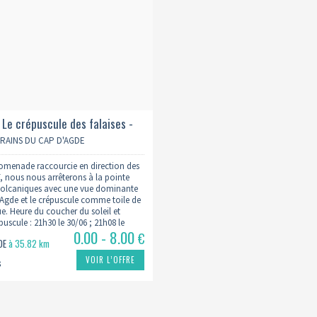
 Le crépuscule des falaises -
TRAINS DU CAP D'AGDE
omenade raccourcie en direction des
T, nous nous arrêterons à la pointe
 volcaniques avec une vue dominante
'Agde et le crépuscule comme toile de
e. Heure du coucher du soleil et
uscule : 21h30 le 30/06 ; 21h08 le
0.00 - 8.00
 le 30/08
€
GDE
à 35.82 km
VOIR L’OFFRE
s