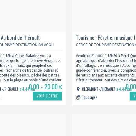
 Au bord de l'hérault
Tourisme : Péret en musique !
TOURISME DESTINATION SALAGOU
OFFICE DE TOURISME DESTINATION
RAULT
CŒUR D’HÉRAULT
t à 18h à Canet Baladez-vous à
Vendredi 21 août à 18h30 à Péret Quo
rbres qui longent le fleuve Hérault, et
agréable que d'aborder l’histoire et 
ifs aux animaux qui peuplent cet
d’un village… en musique ? Accomp
l : recherche de traces de loutres et
guide-conférencier, avec la complici
écoute des oiseaux, pêche des petites
de musiciens aux accents chantants
au. Sur la plage au sable d’une couleur
Péret autrement. Sur des airs de ch
0.00 - 20.00
0.00
re, pique-nique et activités…
françaises, où se mêlent à merveille c
€
T-L"HERAULT
à 4.44 km
CLERMONT-L"HERAULT
à 4.44 km
guitare, se révèlent les lieux…
VOIR L’OFFRE
V
s
Tous âges