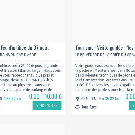
 Feu d'artifice du 07 août -
Tourisme : Visite guidée : "les
nt du fort brescou
de la pêche" - 10h
TRAINS DU CAP D'AGDE
LE BELVÉDÈRE DE LA CRIÉE DU GRA
artifice, tiré à 23h00 depuis la grande
Votre guide vous explique les différe
Fort Brescou (1km au large). Nous vous
la pêche en Méditerranée, de la flotti
 vous rapprocher au plus près et
des différentes techniques de pêche 
a plage Richelieu. DEPART A 22h15.
la réglementation. Arpentez ensuite l
pectacle au plus près, sans vous
criée*. Découvrez les navires agathois
rouver une place de parking et de
rencontre des professionnels de la me
0.00 - 10.00
0.0
s les bouchons.
travaillent. Pénétrez ensuite dans la
€
GDE
à 35.82 km
GRAU-D"AGDE
à 35.82 km
VOIR L’OFFRE
V
s
Tous âges