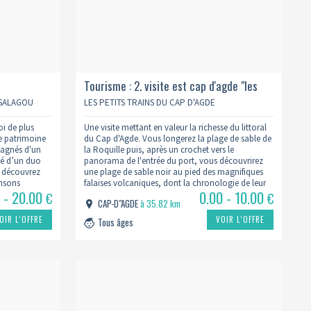
Tourisme : 2. visite est cap d'agde "les
falaises volcaniques" - 1h10
 SALAGOU
LES PETITS TRAINS DU CAP D'AGDE
i de plus
Une visite mettant en valeur la richesse du littoral
le patrimoine
du Cap d'Agde. Vous longerez la plage de sable de
agnés d'un
la Roquille puis, après un crochet vers le
té d’un duo
panorama de l'entrée du port, vous découvrirez
, découvrez
une plage de sable noir au pied des magnifiques
ansons
falaises volcaniques, dont la chronologie de leur
 - 20.00
0.00 - 10.00
larinette et
formation vous sera racontée.
€
€
CAP-D"AGDE
à 35.82 km
OIR L’OFFRE
VOIR L’OFFRE
Tous âges