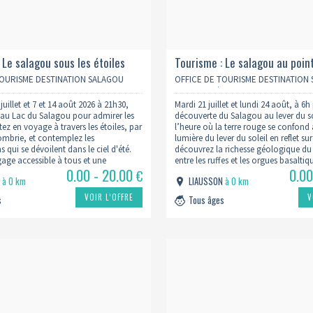
 Le salagou sous les étoiles
Tourisme : Le salagou au point
TOURISME DESTINATION SALAGOU
OFFICE DE TOURISME DESTINATION
RAULT
CŒUR D’HÉRAULT
juillet et 7 et 14 août 2026 à 21h30,
Mardi 21 juillet et lundi 24 août, à 6h
au Lac du Salagou pour admirer les
découverte du Salagou au lever du sol
tez en voyage à travers les étoiles, par
l’heure où la terre rouge se confond 
ombrie, et contemplez les
lumière du lever du soleil en reflet sur
s qui se dévoilent dans le ciel d'été.
découvrez la richesse géologique du
age accessible à tous et une
entre les ruffes et les orgues basaltiq
0.00 - 20.00
0.00
nviviale, apprenez à…
Profitez…
€
N
à 0 km
LIAUSSON
à 0 km
VOIR L’OFFRE
V
s
Tous âges