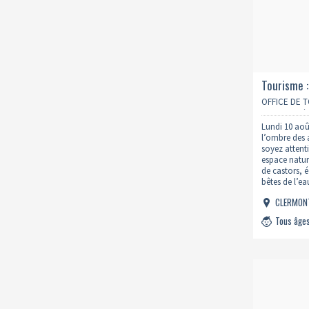
Tourisme :
OFFICE DE 
CŒUR D’HÉ
Lundi 10 aoû
l’ombre des a
soyez attent
espace nature
de castors, 
bêtes de l’e
si particuliè
CLERMON
Tous âge