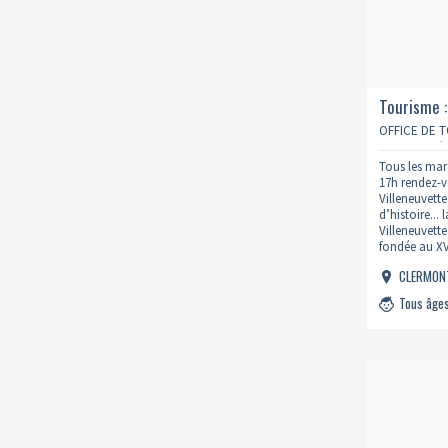
Tourisme 
OFFICE DE 
CŒUR D’HÉ
Tous les mard
17h rendez-v
Villeneuvette
d’histoire...
Villeneuvett
fondée au XVI
activité jus
CLERMON
industriel g
Tous âge