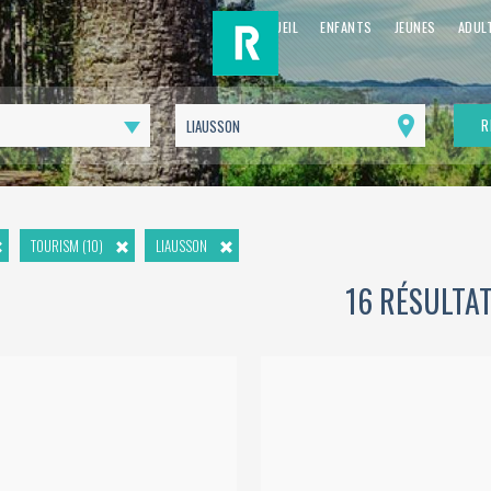
ACCUEIL
ENFANTS
JEUNES
ADUL
R
Me
géolocaliser
TOURISM (10)
LIAUSSON
16 RÉSULTA