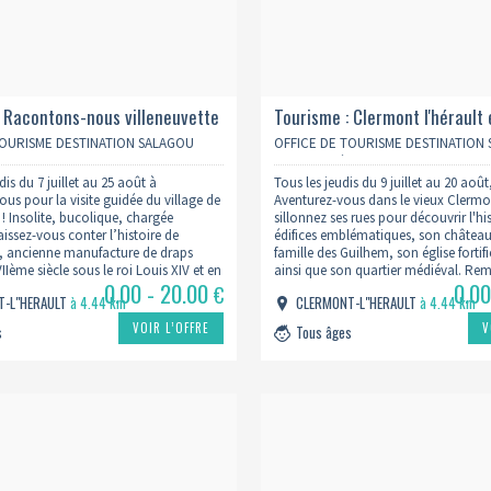
: Racontons-nous villeneuvette
Tourisme : Clermont l'hérault 
passé médiéval, toute une hist
TOURISME DESTINATION SALAGOU
OFFICE DE TOURISME DESTINATION
RAULT
CŒUR D’HÉRAULT
is du 7 juillet au 25 août à
Tous les jeudis du 9 juillet au 20 août
ous pour la visite guidée du village de
Aventurez-vous dans le vieux Clermon
 ! Insolite, bucolique, chargée
sillonnez ses rues pour découvrir l'hi
 laissez-vous conter l’histoire de
édifices emblématiques, son château, 
e, ancienne manufacture de draps
famille des Guilhem, son église fortif
Ième siècle sous le roi Louis XIV et en
ainsi que son quartier médiéval. Re
0.00 - 20.00
0.00
qu’en 1954 ! Revivez son passé
temps à travers la petite et la grand
€
T-L"HERAULT
à 4.44 km
CLERMONT-L"HERAULT
à 4.44 km
râce aux vestiges…
VOIR L’OFFRE
V
s
Tous âges