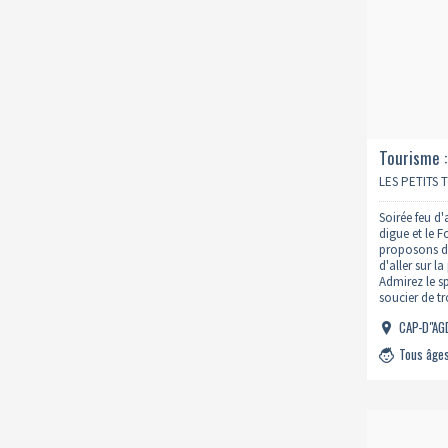
Tourisme :
embraseme
LES PETITS 
Soirée feu d'
digue et le 
proposons de
d'aller sur l
Admirez le s
soucier de t
repartir dan
CAP-D"A
Tous âge