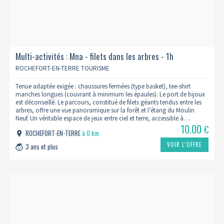
Multi-activités : Mna - filets dans les arbres - 1h
ROCHEFORT-EN-TERRE TOURISME
Tenue adaptée exigée : chaussures fermées (type basket), tee-shirt
manches longues (couvrant à minimum les épaules). Le port de bijoux
est déconseillé. Le parcours, constitué de filets géants tendus entre les
arbres, offre une vue panoramique sur la forêt et l’étang du Moulin
Neuf. Un véritable espace de jeux entre ciel et terre, accessible à…
10.00
€
ROCHEFORT-EN-TERRE
à 0 km
VOIR L’OFFRE
3 ans et plus