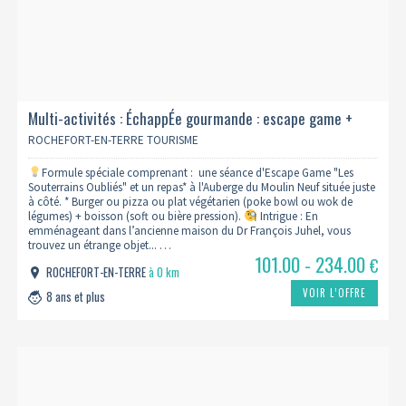
Multi-activités : ÉchappÉe gourmande : escape game +
repas - moulin neuf
ROCHEFORT-EN-TERRE TOURISME
Formule spéciale comprenant : une séance d'Escape Game "Les
Souterrains Oubliés" et un repas* à l'Auberge du Moulin Neuf située juste
à côté. * Burger ou pizza ou plat végétarien (poke bowl ou wok de
légumes) + boisson (soft ou bière pression).
Intrigue : En
emménageant dans l’ancienne maison du Dr François Juhel, vous
trouvez un étrange objet... …
101.00 - 234.00
€
ROCHEFORT-EN-TERRE
à 0 km
VOIR L’OFFRE
8 ans et plus