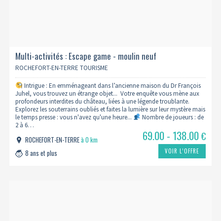
Multi-activités : Escape game - moulin neuf
ROCHEFORT-EN-TERRE TOURISME
Intrigue : En emménageant dans l’ancienne maison du Dr François
Juhel, vous trouvez un étrange objet... Votre enquête vous mène aux
profondeurs interdites du château, liées à une légende troublante.
Explorez les souterrains oubliés et faites la lumière sur leur mystère mais
le temps presse : vous n'avez qu'une heure...
Nombre de joueurs : de
2 à 6…
69.00 - 138.00
€
ROCHEFORT-EN-TERRE
à 0 km
VOIR L’OFFRE
8 ans et plus