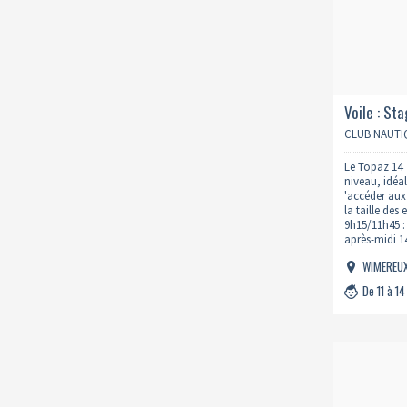
Voile : St
CLUB NAUTI
Le Topaz 14 
niveau, idéal
'accéder aux 
la taille des
9h15/11h45 :
après-midi 1
Prévoir un 
WIMEREU
De 11 à 14