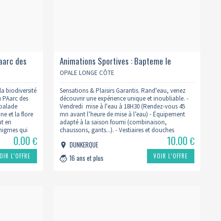
aarc des
Animations Sportives : Bapteme le
vendredi 18h30
OPALE LONGE CÔTE
la biodiversité
Sensations & Plaisirs Garantis. Rand'eau, venez
u PAarc des
découvrir une expérience unique et inoubliable. -
 balade
Vendredi mise à l'eau à 18H30 (Rendez-vous 45
ne et la flore
mn avant l’heure de mise à l’eau) - Équipement
ut en
adapté à la saison fourni (combinaison,
 énigmes qui
chaussons, gants...). - Vestiaires et douches
0.00
10.00
collectifs ou individuels. Prévoir sac de sport,
€
€
DUNKERQUE
maillot de bain, serviette et cordon…
OIR L’OFFRE
VOIR L’OFFRE
16 ans et plus