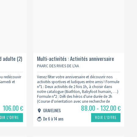
 adulte (2)
Multi-activités : Activités anniversaire
2h00
PAARC DES RIVES DE L'AA
ou redécouvir
Venez fêter votre anniversaire et découvrir nos
Samedi et
activités sportives et ludiques entre amis ! Formule
n°1 : Deux activités de 2 fois 1h, à choisir dans
notre catalogue (Biathlon, Babyfoot humain, …)
Formule n°2 : Défi des héros d'une durée de 2h
(Course d'orientation avec une recherche de
106.00
88.00 - 132.00
poignard, des défis, du tir à la corde,…
€
€
GRAVELINES
OIR L’OFFRE
VOIR L’OFFRE
De 6 à 14 ans