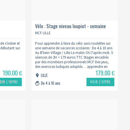
Vélo : Stage niveau loupiot - semaine
vacances
MCF LILLE
e s'initier et
Pour apprendre à faire du vélo sans roulettes sur
s débutant sur
une semaine de vacances scolaires : De 4 à 10 ans
Au B'twin Village / Lille Le matin OU l'après midi. 5
séances de 2H > 179 euros TTC Stages encadrés
par des moniteurs professionnels MCF Des jeux,
des exercices ludiques adaptés… apprendre en
190.00
179.00
s’amusant !…
€
€
LILLE
OIR L’OFFRE
VOIR L’OFFRE
De 4 à 10 ans