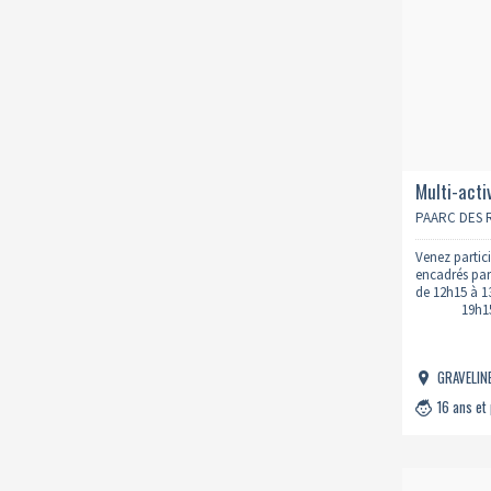
Multi-acti
eau libre
PAARC DES R
Venez partic
encadrés par 
de 12h
19h15 à 2
GRAVELIN
16 ans et