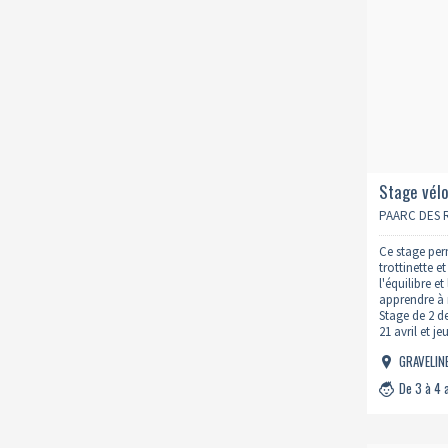
Stage vélo
PAARC DES R
Ce stage perm
trottinette e
l'équilibre et
apprendre à r
Stage de 2 d
21 avril et j
GRAVELIN
De 3 à 4 