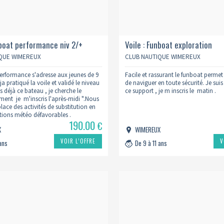
nboat performance niv 2/+
Voile : Funboat exploration
QUE WIMEREUX
CLUB NAUTIQUE WIMEREUX
erformance s'adresse aux jeunes de 9
Facile et rassurant le funboat permet d
a pratiqué la voile et validé le niveau
de naviguer en toute sécurité. Je sui
s déjà ce bateau , je cherche le
ce support , je m inscris le matin .
ment je m'inscris l'après-midi ".Nous
lace des activités de substitution en
tions météo défavorables .
190.00
€
X
WIMEREUX
VOIR L’OFFRE
V
 ans
De 9 à 11 ans