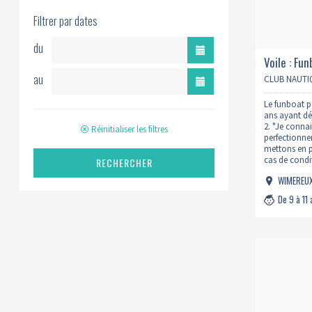
Filtrer par dates
du
Voile : Fu
au
CLUB NAUTI
Le funboat p
ans ayant déj
2. "Je connai
Réinitialiser les filtres
perfectionne
mettons en p
cas de condi
RECHERCHER
WIMEREU
De 9 à 11