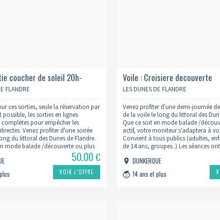
rtie coucher de soleil 20h-
Voile : Croisiere decouverte
DE FLANDRE
LES DUNES DE FLANDRE
ur ces sorties, seule la réservation par
Venez profiter d'une demi-journée d
 possible, les sorties en lignes
de la voile le long du littoral des Du
t complètes pour empêcher les
Que ce soit en mode balade /découv
directes. Venez profiter d'une soirée
actif, votre moniteur s'adaptera à vo
 long du littoral des Dunes de Flandre.
Convient à tous publics (adultes, enf
en mode balade /découverte ou plus
de 14 ans, groupes..) Les séances ont 
50.00
moniteur s'adaptera à vos attentes.
vendredis ou samedis de 9h à 12h 
€
UE
DUNKERQUE
tous…
VOIR L’OFFRE
V
 plus
14 ans et plus