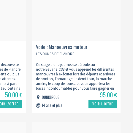
Voile : Manoeuvres moteur
LES DUNES DE FLANDRE
e découverte
Ce stage d'une journée se déroule sur
nes de Flandre.
notre Bavaria C38 et vous apprend les différentes
erte ou plus
manœuvres à exécuter lors des départs et arrivées
s attentes.
de ponton, l'amarrage, le demi-tour, la marche
ants à partir
arrière, le coup de fouet...et vous apportera les
lieu certains
bases incontournables pour vous faire gagner en
50.00
95.00
ou…
autonomie et efficacité. Cette formation
€
€
DUNKERQUE
vous permettra également d'identifier les différents
paramètres liés à ces manœuvres tels que…
OIR L’OFFRE
VOIR L’OFFRE
14 ans et plus