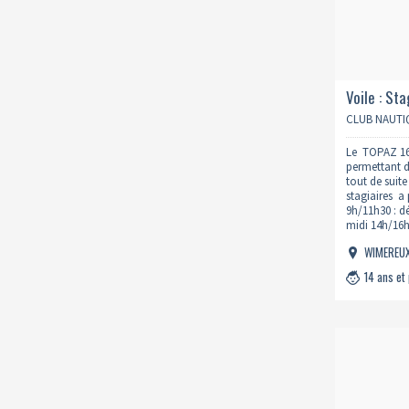
Voile : S
CLUB NAUTI
Le TOPAZ 16
permettant d'
tout de suite
stagiaires a 
9h/11h30 : d
midi 14h/16h
WIMEREU
14 ans et