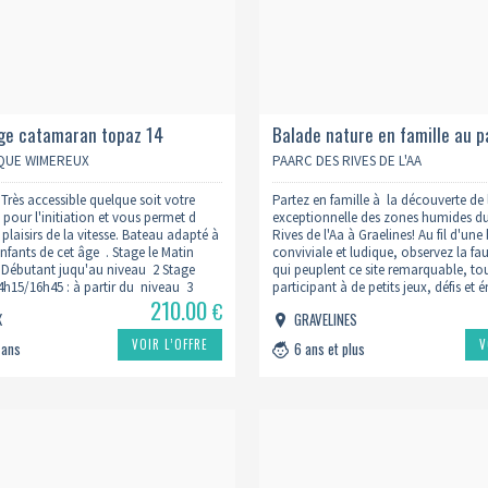
age catamaran topaz 14
Balade nature en famille au p
rives de l'aa
QUE WIMEREUX
PAARC DES RIVES DE L'AA
Très accessible quelque soit votre
Partez en famille à la découverte de 
 pour l'initiation et vous permet d
exceptionnelle des zones humides d
plaisirs de la vitesse. Bateau adapté à
Rives de l'Aa à Graelines! Au fil d'une
 enfants de cet âge . Stage le Matin
conviviale et ludique, observez la fau
 Débutant juqu'au niveau 2 Stage
qui peuplent ce site remarquable, to
4h15/16h45 : à partir du niveau 3
participant à de petits jeux, défis et
210.00
chèque de…
éveilleront la curiosité des petits…
€
X
GRAVELINES
VOIR L’OFFRE
V
 ans
6 ans et plus