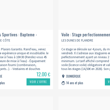
s Sportives : Bapteme -
Voile : Stage perfectionneme
(10h30)
GE CÔTE
LES DUNES DE FLANDRE
 Plaisirs Garantis. Rand'eau, venez
Ce stage se déroule sur 4 jours, du m
e expérience unique et inoubliable. le
vendredi. Il s'adresse aux stagiaires e
se à l'eau à 10H30 (Rendez-vous 45
perfectionnement ayant un niveau 2
eure de mise à l’eau) - Équipement
minimum. Le tarif affiché comprend 
saison fourni (combinaison,
voile (licence voile) obligatoire et v
nts...). - Vestiaires et douches
tous les stages (14,50€ en 2026). Son 
12.00
 individuels. Prévoir sac de sport,
de la commande si vous avez déjà u
€
UE
DUNKERQUE
ain, serviette et cordon…
voile ou une…
VOIR L’OFFRE
V
 plus
14 ans et plus