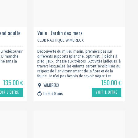
end adulte
Voile : Jardin des mers
CLUB NAUTIQUE WIMEREUX
ou redécouvrir
Découverte du milieu marin, premiers pas sur
t Dimanche
différents supports (planche, optimist ..) pêche à
nne sans la
pied, jeux, chasse aux trésors . Activités ludiques à
travers lesquelles les enfants seront sensibilisés au
respect de l' environnement de la flore et de la
faune. Je n'ai pas besoin de savoir nager. Les
135.00
150.00
horaires sont en fonction des marées Matin : 9h30
€
€
WIMEREUX
à…
OIR L’OFFRE
VOIR L’OFFRE
De 6 à 8 ans