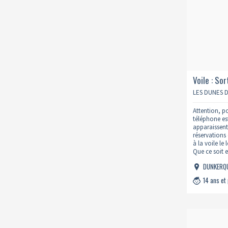
Voile : So
22h30
LES DUNES 
Attention, po
téléphone est
apparaissen
réservations 
à la voile le
Que ce soit 
actif, votre 
DUNKERQ
Convient à 
14 ans et