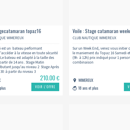
tagecatamaran topaz16
Voile : Stage catamaran week
QUE WIMEREUX
CLUB NAUTIQUE WIMEREUX
 est un bateau performant
Sur un Week End, venez vous initier 
accéder à la vitesse en toute sécurité
le maniement du Topaz 16 Samedi e
 Le bateau est adapté à la taille des
(9h à 12h) prix indiqué pour 1 perso
partir de 14 ans . Stage Matin
combinaison
ébutant jusqu'au niveau 2 Stage Après
30 :à partir du niveau 3
210.00
€
X
WIMEREUX
VOIR L’OFFRE
V
 plus
18 ans et plus