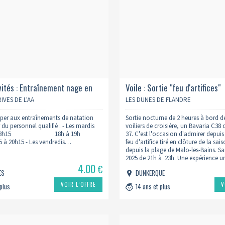
vités : Entraînement nage en
Voile : Sortie "feu d'artifices"
IVES DE L'AA
LES DUNES DE FLANDRE
iper aux entraînements de natation
Sortie nocturne de 2 heures à bord d
du personnel qualifié : - Les mardis
voiliers de croisière, un Bavaria C38
15 à 13h15 18h à 19h
37. C'est l'occasion d'admirer depuis 
0h15 - Les vendredis…
feu d'artifice tiré en clôture de la sai
depuis la plage de Malo-les-Bains. S
2025 de 21h à 23h. Une expérience u
4.00
appréciée par son originalité…
€
ES
DUNKERQUE
VOIR L’OFFRE
V
 plus
14 ans et plus