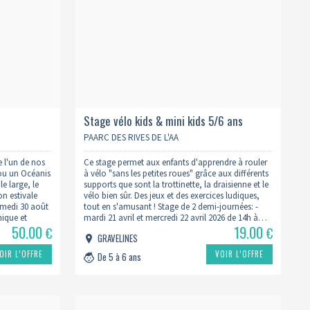
Stage vélo kids & mini kids 5/6 ans
PAARC DES RIVES DE L'AA
e l'un de nos
Ce stage permet aux enfants d'apprendre à rouler
 ou un Océanis
à vélo "sans les petites roues" grâce aux différents
le large, le
supports que sont la trottinette, la draisienne et le
son estivale
vélo bien sûr. Des jeux et des exercices ludiques,
amedi 30 août
tout en s'amusant ! Stage de 2 demi-journées: -
nique et
mardi 21 avril et mercredi 22 avril 2026 de 14h à…
50.00
19.00
€
€
GRAVELINES
OIR L’OFFRE
VOIR L’OFFRE
De 5 à 6 ans