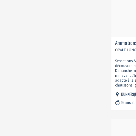
Animation
dimanche 
OPALE LON
Sensations &
découvrir un
Dimanche mi
mn avant l’h
adapté à la 
chaussons, ga
collectifs ou
DUNKERQ
maillot de b
16 ans et