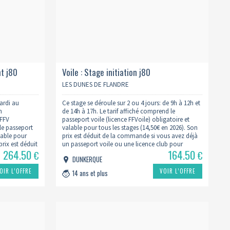
nt j80
Voile : Stage initiation j80
LES DUNES DE FLANDRE
ardi au
Ce stage se déroule sur 2 ou 4 jours: de 9h à 12h et
n
de 14h à 17h. Le tarif affiché comprend le
 FFV
passeport voile (licence FFVoile) obligatoire et
le passeport
valable pour tous les stages (14,50€ en 2026). Son
alable pour
prix est déduit de la commande si vous avez déjà
prix est déduit
un passeport voile ou une licence club pour
264.50
164.50
n passport
l'année en cours.…
€
€
DUNKERQUE
OIR L’OFFRE
VOIR L’OFFRE
14 ans et plus