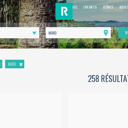
ACCUEIL
ENFANTS
JEUNES
ADUL
R
Me
géolocaliser
NORD
258 RÉSULTA