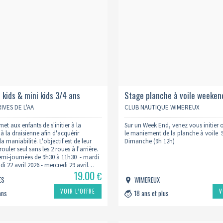
 kids & mini kids 3/4 ans
Stage planche à voile weekend
IVES DE L'AA
CLUB NAUTIQUE WIMEREUX
et aux enfants de s'initier à la
Sur un Week End, venez vous initier 
t à la draisienne afin d'acquérir
le maniement de la planche à voile 
 la maniabilité. L'objectif est de leur
Dimanche (9h 12h)
ouler seul sans les 2 roues à l'arrière.
emi-journées de 9h30 à 11h30 - mardi
eudi 22 avril 2026 - mercredi 29 avril…
19.00
€
ES
WIMEREUX
VOIR L’OFFRE
V
ans
18 ans et plus