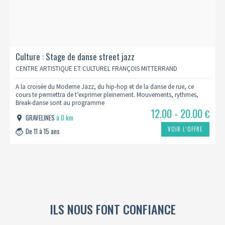
Culture : Stage de danse street jazz
CENTRE ARTISTIQUE ET CULTUREL FRANÇOIS MITTERRAND
A la croisée du Moderne Jazz, du hip-hop et de la danse de rue, ce
cours te permettra de t’exprimer pleinement. Mouvements, rythmes,
Break-danse sont au programme
12.00 - 20.00
€
GRAVELINES
à 0 km
VOIR L’OFFRE
De 11 à 15 ans
ILS NOUS FONT CONFIANCE