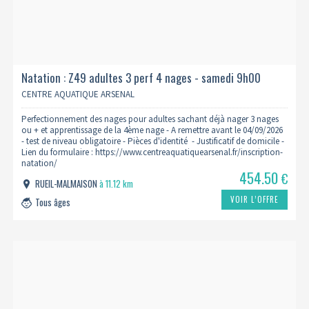
Natation : Z49 adultes 3 perf 4 nages - samedi 9h00
2026/2027
CENTRE AQUATIQUE ARSENAL
Perfectionnement des nages pour adultes sachant déjà nager 3 nages
ou + et apprentissage de la 4ème nage - A remettre avant le 04/09/2026
- test de niveau obligatoire - Pièces d'identité - Justificatif de domicile -
Lien du formulaire : https://www.centreaquatiquearsenal.fr/inscription-
natation/
454.50
€
RUEIL-MALMAISON
à 11.12 km
VOIR L’OFFRE
Tous âges