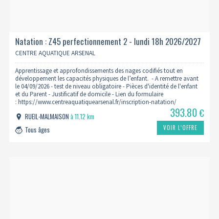
Natation : Z45 perfectionnement 2 - lundi 18h 2026/2027
CENTRE AQUATIQUE ARSENAL
Apprentissage et approfondissements des nages codifiés tout en
développement les capacités physiques de l’enfant. - A remettre avant
le 04/09/2026 - test de niveau obligatoire - Pièces d'identité de l'enfant
et du Parent - Justificatif de domicile - Lien du formulaire
: https://www.centreaquatiquearsenal.fr/inscription-natation/
393.80
€
RUEIL-MALMAISON
à 11.12 km
VOIR L’OFFRE
Tous âges