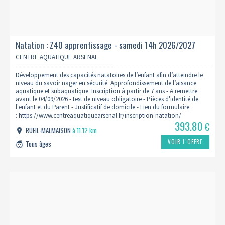
Natation : Z40 apprentissage - samedi 14h 2026/2027
CENTRE AQUATIQUE ARSENAL
Développement des capacités natatoires de l’enfant afin d’atteindre le
niveau du savoir nager en sécurité. Approfondissement de l’aisance
aquatique et subaquatique. Inscription à partir de 7 ans - A remettre
avant le 04/09/2026 - test de niveau obligatoire - Pièces d'identité de
l'enfant et du Parent - Justificatif de domicile - Lien du formulaire
: https://www.centreaquatiquearsenal.fr/inscription-natation/
393.80
€
RUEIL-MALMAISON
à 11.12 km
VOIR L’OFFRE
Tous âges