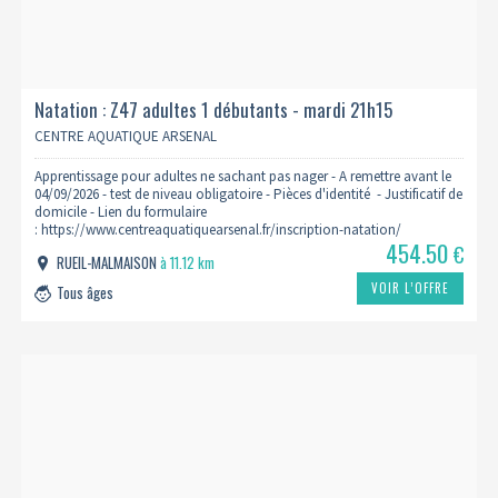
Natation : Z47 adultes 1 débutants - mardi 21h15
2026/2027
CENTRE AQUATIQUE ARSENAL
Apprentissage pour adultes ne sachant pas nager - A remettre avant le
04/09/2026 - test de niveau obligatoire - Pièces d'identité - Justificatif de
domicile - Lien du formulaire
: https://www.centreaquatiquearsenal.fr/inscription-natation/
454.50
€
RUEIL-MALMAISON
à 11.12 km
VOIR L’OFFRE
Tous âges