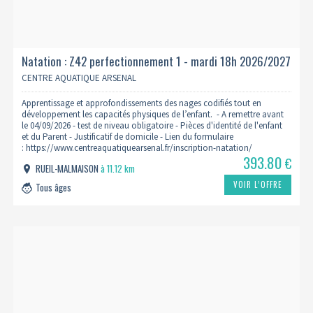
Natation : Z42 perfectionnement 1 - mardi 18h 2026/2027
CENTRE AQUATIQUE ARSENAL
Apprentissage et approfondissements des nages codifiés tout en
développement les capacités physiques de l’enfant. - A remettre avant
le 04/09/2026 - test de niveau obligatoire - Pièces d'identité de l'enfant
et du Parent - Justificatif de domicile - Lien du formulaire
: https://www.centreaquatiquearsenal.fr/inscription-natation/
393.80
€
RUEIL-MALMAISON
à 11.12 km
VOIR L’OFFRE
Tous âges