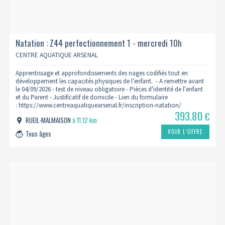
Natation : Z44 perfectionnement 1 - mercredi 10h
2026/2027
CENTRE AQUATIQUE ARSENAL
Apprentissage et approfondissements des nages codifiés tout en
développement les capacités physiques de l’enfant. - A remettre avant
le 04/09/2026 - test de niveau obligatoire - Pièces d'identité de l'enfant
et du Parent - Justificatif de domicile - Lien du formulaire
: https://www.centreaquatiquearsenal.fr/inscription-natation/
393.80
€
RUEIL-MALMAISON
à 11.12 km
VOIR L’OFFRE
Tous âges