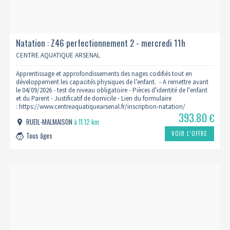
Natation : Z46 perfectionnement 2 - mercredi 11h
2026/2027
CENTRE AQUATIQUE ARSENAL
Apprentissage et approfondissements des nages codifiés tout en
développement les capacités physiques de l’enfant. - A remettre avant
le 04/09/2026 - test de niveau obligatoire - Pièces d'identité de l'enfant
et du Parent - Justificatif de domicile - Lien du formulaire
: https://www.centreaquatiquearsenal.fr/inscription-natation/
393.80
€
RUEIL-MALMAISON
à 11.12 km
VOIR L’OFFRE
Tous âges