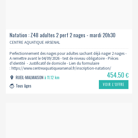
Natation : Z48 adultes 2 perf 2 nages - mardi 20h30
2026/2027
CENTRE AQUATIQUE ARSENAL
Perfectionnement des nages pour adultes sachant déjà nager 2 nages -
A remettre avant le 04/09/2026 - test de niveau obligatoire - Pièces
d'identité - Justificatif de domicile - Lien du formulaire
: https://www.centreaquatiquearsenal.fr/inscription-natation/
454.50
€
RUEIL-MALMAISON
à 11.12 km
VOIR L’OFFRE
Tous âges