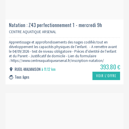
Natation : Z43 perfectionnement 1 - mercredi 9h
2026/2027
CENTRE AQUATIQUE ARSENAL
Apprentissage et approfondissements des nages codifiés tout en
développement les capacités physiques de l’enfant. - A remettre avant
le 04/09/2026 - test de niveau obligatoire - Pièces d'identité de l'enfant
et du Parent - Justificatif de domicile - Lien du formulaire
: https://www.centreaquatiquearsenal.fr/inscription-natation/
393.80
€
RUEIL-MALMAISON
à 11.12 km
VOIR L’OFFRE
Tous âges