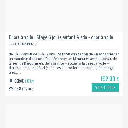
Chars à voile : Stage 5 jours enfant & ado - char à voile
EOLE CLUB BERCK
de 8 à 12 ans et de 13 à 17 ans 5 Séances d'initiation de 2 h encadrée par
un moniteur diplômé d'Etat. Se présenter 15 minutes avant le début de
la séance Déroulement de la séance - accueil à la base de voile -
distribution du matériel (char, casque, voile) - initiation (démarrage,
arrêt,…
192.00
€
BERCK
à 0 km
VOIR L’OFFRE
De 8 à 17 ans