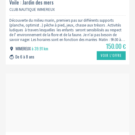
Voile : Jardin des mers
CLUB NAUTIQUE WIMEREUX
Découverte du milieu marin, premiers pas sur différents supports
(planche, optimist ..) pêche à pied, jeux, chasse aux trésors . Activités
ludiques à travers lesquelles les enfants seront sensibilisés au respect
de l' environnement de la flore et de la faune. Je n'ai pas besoin de
savoir nager. Les horaires sont en fonction des marées Matin : 9h30 à…
150.00
€
WIMEREUX
à 39.91 km
VOIR L’OFFRE
De 6 à 8 ans