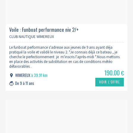
Voile : Funboat performance niv 2/+
CLUB NAUTIQUE WIMEREUX
Le funboat performance s'adresse aux jeunes de 9 ans ayant déja
pratiqué la voile et validé le niveau 2. "Je connais déjà ce bateau , je
cherche le perfectionnement je m'inscris l'après-midi ".Nous mettons
en place des activités de substitution en cas de conditions météo
défavorables .
190.00
€
WIMEREUX
à 39.91 km
VOIR L’OFFRE
De 9 à 11 ans