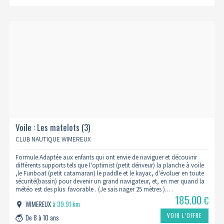
Voile : Les matelots (3)
CLUB NAUTIQUE WIMEREUX
Formule Adaptée aux enfants qui ont envie de naviguer et découvrir
différents supports tels que l'optimist (petit dériveur) la planche à voile
,le Funboat (petit catamaran) le paddle et le kayac, d'évoluer en toute
sécurité(bassin) pour devenir un grand navigateur, et, en mer quand la
météo est des plus favorable . (Je sais nager 25 mètres ).…
185.00
€
WIMEREUX
à 39.91 km
VOIR L’OFFRE
De 8 à 10 ans