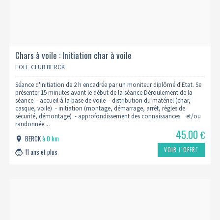
Chars à voile : Initiation char à voile
EOLE CLUB BERCK
Séance d'initiation de 2 h encadrée par un moniteur diplômé d'Etat. Se
présenter 15 minutes avant le début de la séance Déroulement de la
séance - accueil à la base de voile - distribution du matériel (char,
casque, voile) - initiation (montage, démarrage, arrêt, règles de
sécurité, démontage) - approfondissement des connaissances et/ou
randonnée…
45.00
€
BERCK
à 0 km
VOIR L’OFFRE
11 ans et plus