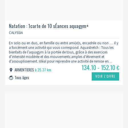
Natation : 1carte de 10 sÉances aquagym+
CALYSSIA
En solo ou en duo, en famille ou entre ami(e)s, encadrée ou non … il y
a forcément une activité qui vous correspond. Aquastretch : Tous les
bienfaits de l’aquagym à la portée de tous, grâce à des exercices
d’intensité modérée et des mouvements amples d’étirement et
d’assouplissement. Idéal pour reprendre une activité de remise en…
134.10 - 152.10
€
ARMENTIERES
à 25.37 km
VOIR L’OFFRE
Tous âges