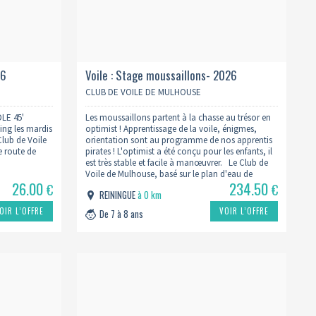
26
Voile : Stage moussaillons- 2026
CLUB DE VOILE DE MULHOUSE
LE 45'
Les moussaillons partent à la chasse au trésor en
ing les mardis
optimist ! Apprentissage de la voile, énigmes,
Club de Voile
orientation sont au programme de nos apprentis
e route de
pirates ! L'optimist a été conçu pour les enfants, il
est très stable et facile à manœuvrer. Le Club de
Voile de Mulhouse, basé sur le plan d'eau de
26.00
234.50
Reiningue, vous…
€
€
REININGUE
à 0 km
OIR L’OFFRE
VOIR L’OFFRE
De 7 à 8 ans