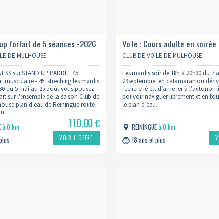
t'sup forfait de 5 séances -2026
Voile : Cours adulte en soirée 
séances 2026
ILE DE MULHOUSE
CLUB DE VOILE DE MULHOUSE
TNESS sur STAND UP PADDLE 45'
Les mardis soir de 18h à 20h30 du 7 a
 musculaire - 45' streching les mardis
29septembre en catamaran ou dériveu
30 du 5 mai au 25 août vous pouvez
recherché est d’amener à l’autonom
orfait sur l'ensemble de la saison Club de
pouvoir naviguer librement et en tout
house plan d'eau de Reiningue route
le plan d’eau.
im
110.00
€
E
à 0 km
REININGUE
à 0 km
VOIR L’OFFRE
V
 plus
18 ans et plus