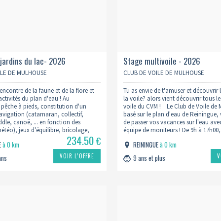
s jardins du lac- 2026
Stage multivoile - 2026
ILE DE MULHOUSE
CLUB DE VOILE DE MULHOUSE
rencontre de la faune et de la flore et
Tu as envie de t'amuser et découvrir
activités du plan d'eau ! Au
la voile? alors vient découvrir tous l
êche à pieds, constitution d'un
voile du CVM ! Le Club de Voile de
vigation (catamaran, collectif,
basé sur le plan d'eau de Reiningue
dle, canoë, ... en fonction des
de passer vos vacances sur l'eau ave
étéo), jeux d'équilibre, bricolage,
équipe de moniteurs ! De 9h à 17h0
234.50
En cas de mauvais temps, les activités
€
E
à 0 km
REININGUE
à 0 km
nt privilégiées…
VOIR L’OFFRE
V
ans
9 ans et plus