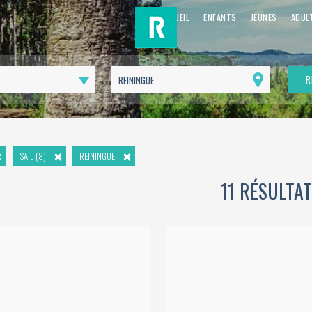
ACCUEIL
ENFANTS
JEUNES
ADUL
R
Me
géolocaliser
SAIL (8)
REININGUE
11 RÉSULTA