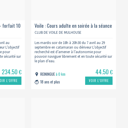
- forfait 10
Voile : Cours adulte en soirée à la séance
- 2026
CLUB DE VOILE DE MULHOUSE
vril au
Les mardis soir de 18h à 20h30 du 7 avril au 29
r L’objectif
septembre en catamaran ou dériveur L’objectif
ie pour
recherché est d’amener à l’autonomie pour
e sécurité sur
pouvoir naviguer librement et en toute sécurité sur
le plan d’eau.
234.50
44.50
€
€
REININGUE
à 0 km
OIR L’OFFRE
VOIR L’OFFRE
18 ans et plus