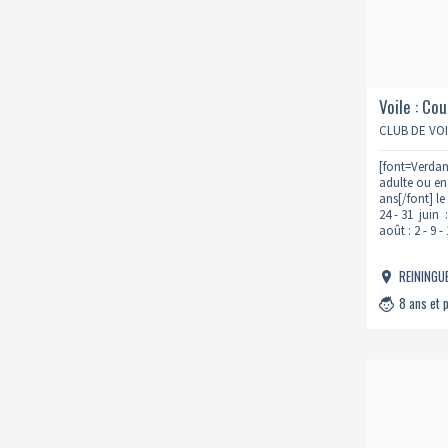
Voile : Co
individuel
CLUB DE VO
[font=Verdan
adulte ou en 
ans[/font] l
24 - 31 juin :
août : 2 - 9
REININGU
8 ans et 