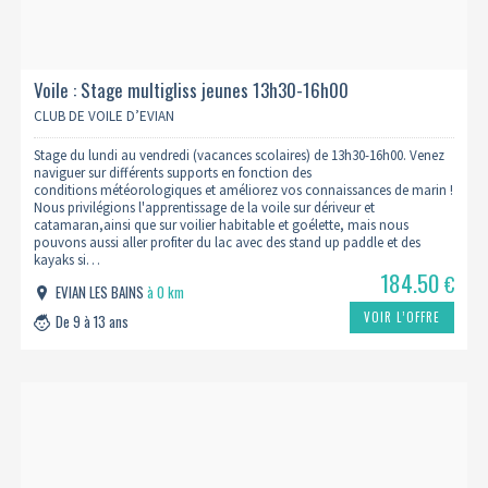
Voile : Stage multigliss jeunes 13h30-16h00
CLUB DE VOILE D’EVIAN
Stage du lundi au vendredi (vacances scolaires) de 13h30-16h00. Venez
naviguer sur différents supports en fonction des
conditions météorologiques et améliorez vos connaissances de marin !
Nous privilégions l'apprentissage de la voile sur dériveur et
catamaran,ainsi que sur voilier habitable et goélette, mais nous
pouvons aussi aller profiter du lac avec des stand up paddle et des
kayaks si…
184.50
€
EVIAN LES BAINS
à 0 km
VOIR L’OFFRE
De 9 à 13 ans