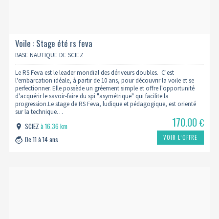
Voile : Stage été rs feva
BASE NAUTIQUE DE SCIEZ
Le RS Feva est le leader mondial des dériveurs doubles. C'est
l'embarcation idéale, à partir de 10 ans, pour découvrir la voile et se
perfectionner. Elle possède un gréement simple et offre l'opportunité
d'acquérir le savoir-faire du spi "asymétrique" qui facilite la
progression.Le stage de RS Feva, ludique et pédagogique, est orienté
sur la technique…
170.00
€
SCIEZ
à 16.36 km
VOIR L’OFFRE
De 11 à 14 ans