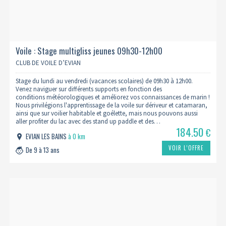
Voile : Stage multigliss jeunes 09h30-12h00
CLUB DE VOILE D’EVIAN
Stage du lundi au vendredi (vacances scolaires) de 09h30 à 12h00.
Venez naviguer sur différents supports en fonction des
conditions météorologiques et améliorez vos connaissances de marin !
Nous privilégions l'apprentissage de la voile sur dériveur et catamaran,
ainsi que sur voilier habitable et goélette, mais nous pouvons aussi
aller profiter du lac avec des stand up paddle et des…
184.50
€
EVIAN LES BAINS
à 0 km
VOIR L’OFFRE
De 9 à 13 ans