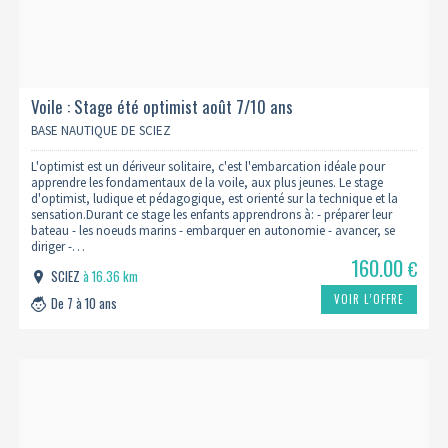
Voile : Stage été optimist août 7/10 ans
BASE NAUTIQUE DE SCIEZ
L'optimist est un dériveur solitaire, c'est l'embarcation idéale pour
apprendre les fondamentaux de la voile, aux plus jeunes. Le stage
d'optimist, ludique et pédagogique, est orienté sur la technique et la
sensation.Durant ce stage les enfants apprendrons à: - préparer leur
bateau - les noeuds marins - embarquer en autonomie - avancer, se
diriger -…
160.00
€
SCIEZ
à 16.36 km
VOIR L’OFFRE
De 7 à 10 ans