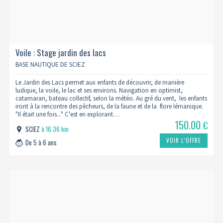
Voile : Stage jardin des lacs
BASE NAUTIQUE DE SCIEZ
Le Jardin des Lacs permet aux enfants de découvrir, de manière
ludique, la voile, le lac et ses environs. Navigation en optimist,
catamaran, bateau collectif, selon la météo. Au gré du vent, les enfants
iront à la rencontre des pêcheurs, de la faune et de la flore lémanique.
"Il était une fois..." C'est en explorant…
150.00
€
SCIEZ
à 16.36 km
VOIR L’OFFRE
De 5 à 6 ans