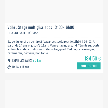
Voile : Stage multigliss ados 13h30-16h00
CLUB DE VOILE D’EVIAN
Stage du lundi au vendredi (vacances scolaires) de 13h30 à 16h00. A
partir de 14 ans et jusqu'à 17ans. Venez naviguer sur différents supports
en fonction des conditions météorologiques! Paddle, canoë-kayak,
catamaran, dériveur, habitable...
184.50
€
EVIAN LES BAINS
à 0 km
VOIR L’OFFRE
De 14 à 17 ans