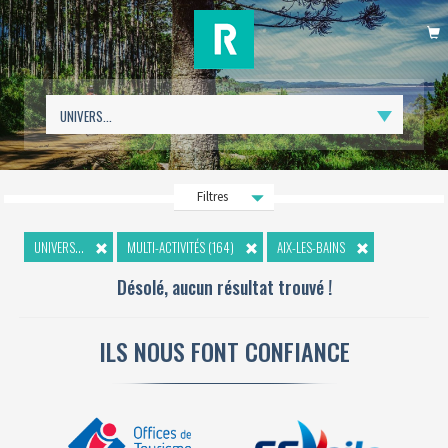
P
Filtres
UNIVERS...
MULTI-ACTIVITÉS (164)
AIX-LES-BAINS
Désolé, aucun résultat trouvé !
ILS NOUS FONT CONFIANCE