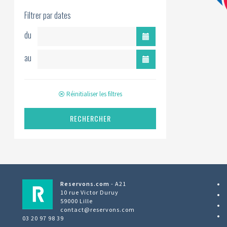
Filtrer par dates
du
au
Réinitialiser les filtres
RECHERCHER
Reservons.com
- A21
10 rue Victor Duruy
59000 Lille
contact@reservons.com
03 20 97 98 39