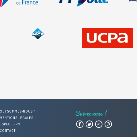
QUI SOMMES-NOUS ?
MENTIONS LÉGALES
Facebook
Twitter
LinkedIn
Pinterest
ESPACE PRO
CONTACT