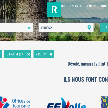
ACCUEIL
ENFANTS
JEUNES
ADUL
R
Me
géolocaliser
BIEN-ÊTRE (24)
VIROFLAY
Désolé, aucun résultat t
ILS NOUS FONT CO