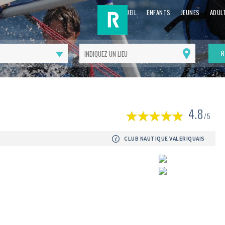
ACCUEIL
ENFANTS
JEUNES
ADUL
R
Me
géolocaliser
(
4.8
1
/5
av
CLUB NAUTIQUE VALERIQUAIS
Suivant