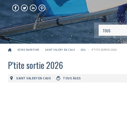
FACEBOOK
TWITTER
LINKEDIN
PINTEREST
SEINE-MARITIME
SAINT VALERY EN CAUX
SAIL
P'TITE SORTIE 2026
P'tite sortie 2026
SAINT VALERY EN CAUX
TOUS ÂGES
Précédent