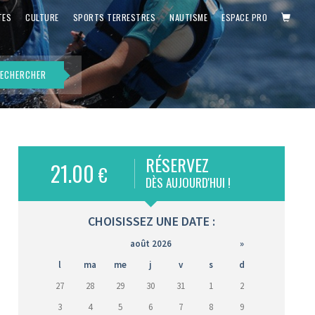
PANIE
TES
CULTURE
SPORTS TERRESTRES
NAUTISME
ESPACE PRO
ECHERCHER
RÉSERVEZ
21.00
€
is)
DÈS AUJOURD'HUI !
CHOISISSEZ UNE DATE :
août 2026
»
l
ma
me
j
v
s
d
27
28
29
30
31
1
2
3
4
5
6
7
8
9