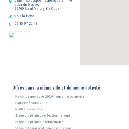
Club Nautique Valeriquais, 40
quai du Havre,
76460 Saint Valery En Caux
voir la fiche
02 35 97 25 49
Offres dans la même ville et de même activité
Kayak de mer ados 2026 - semaine complète
Planche à voile 2026
Multi mousse 2026
Stage d'optimist perfectionnement
Stage d'optimist intermediaire
Stage catamaran dragoon initiation