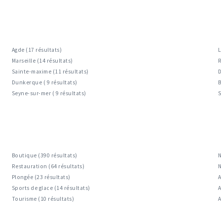
Agde (17 résultats)
L
Marseille (14 résultats)
R
Sainte-maxime (11 résultats)
D
Dunkerque ( 9 résultats)
B
Seyne-sur-mer ( 9 résultats)
S
Boutique (390 résultats)
N
Restauration (64 résultats)
N
Plongée (23 résultats)
A
Sports de glace (14 résultats)
A
Tourisme (10 résultats)
A