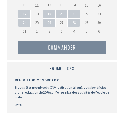
10
12
13
14
11
15
16
17
18
19
20
21
22
23
24
25
26
27
28
29
30
31
1
2
3
4
5
6
COMMANDER
PROMOTIONS
RÉDUCTION MEMBRE CNV
Si vous êtes membre du CNV (cotisation à jour), vous bénéficiez
d'une réduction de 20% sur l'ensemble des activités de l'école de
voile
-20%