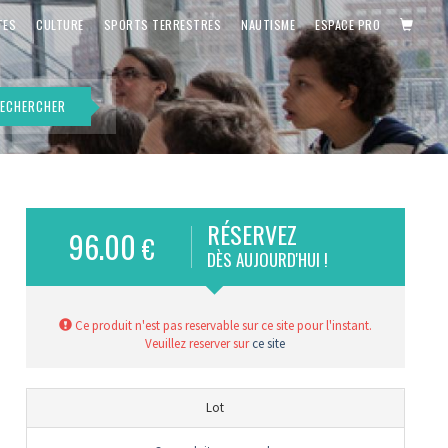
PANIE
TES
CULTURE
SPORTS TERRESTRES
NAUTISME
ESPACE PRO
ECHERCHER
RÉSERVEZ
96.00
€
is)
DÈS AUJOURD'HUI !
Ce produit n'est pas reservable sur ce site pour l'instant.
Veuillez reserver sur
ce site
Lot