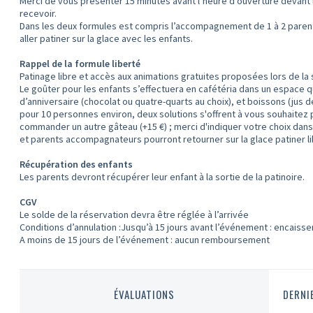
Merci de vous présenter 15 minutes avant l’heure d’ouverture devant l
recevoir.
Dans les deux formules est compris l’accompagnement de 1 à 2 parent
aller patiner sur la glace avec les enfants.
Rappel de la formule liberté
Patinage libre et accès aux animations gratuites proposées lors de la
Le goûter pour les enfants s’effectuera en cafétéria dans un espace
d’anniversaire (chocolat ou quatre-quarts au choix), et boissons (jus
pour 10 personnes environ, deux solutions s'offrent à vous souhaitez
commander un autre gâteau (+15 €) ; merci d'indiquer votre choix dans "
et parents accompagnateurs pourront retourner sur la glace patiner l
Récupération des enfants
Les parents devront récupérer leur enfant à la sortie de la patinoire.
CGV
Le solde de la réservation devra être réglée à l’arrivée
Conditions d’annulation :Jusqu’à 15 jours avant l’événement : encaiss
A moins de 15 jours de l’événement : aucun remboursement
ÉVALUATIONS
DERNI