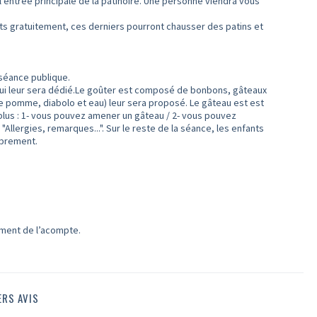
’entrée principale de la patinoire. Une personne viendra vous
s gratuitement, ces derniers pourront chausser des patins et
 séance publique.
 qui leur sera dédié.Le goûter est composé de bonbons, gâteaux
 de pomme, diabolo et eau) leur sera proposé. Le gâteau est est
 plus : 1- vous pouvez amener un gâteau / 2- vous pouvez
Allergies, remarques...". Sur le reste de la séance, les enfants
ibrement.
ement de l’acompte.
ERS AVIS