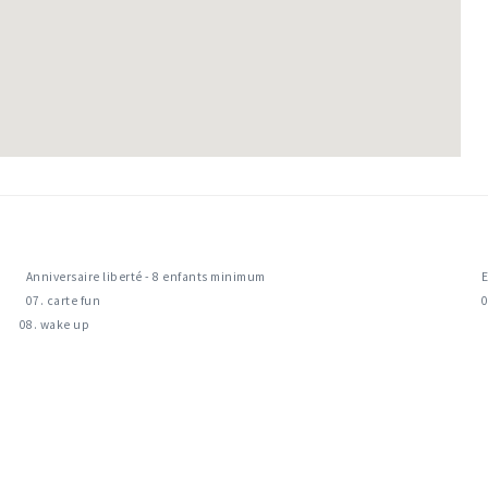
Anniversaire liberté - 8 enfants minimum
E
07. carte fun
0
08. wake up