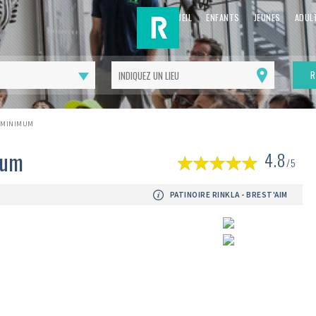
ACCUEIL
ENFANTS
JEUNES
ADUL
R
Me
géolocaliser
S MINIMUM
(
mum
4.8
1
/5
av
PATINOIRE RINKLA - BREST'AIM
Suivant