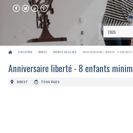
FACEBOOK
TWITTER
LINKEDIN
PINTEREST
FINISTÈRE
BREST
SPORTS DE GLACE
ANNIVERSAIRE LIBERTÉ - 8 ENFANT
Anniversaire liberté - 8 enfants mini
BREST
TOUS ÂGES
Précédent