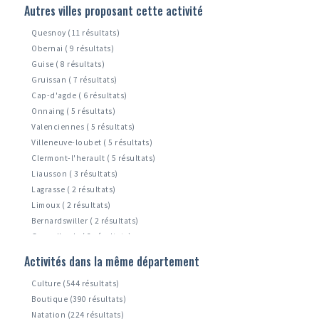
Autres villes proposant cette activité
Quesnoy (11 résultats)
Obernai ( 9 résultats)
Guise ( 8 résultats)
Gruissan ( 7 résultats)
Cap-d'agde ( 6 résultats)
Onnaing ( 5 résultats)
Valenciennes ( 5 résultats)
Villeneuve-loubet ( 5 résultats)
Clermont-l'herault ( 5 résultats)
Liausson ( 3 résultats)
Lagrasse ( 2 résultats)
Limoux ( 2 résultats)
Bernardswiller ( 2 résultats)
Grau-d'agde ( 2 résultats)
Krautergersheim ( 1 résultats)
Activités dans la même département
Raismes ( 1 résultats)
Culture (544 résultats)
Boutique (390 résultats)
Natation (224 résultats)