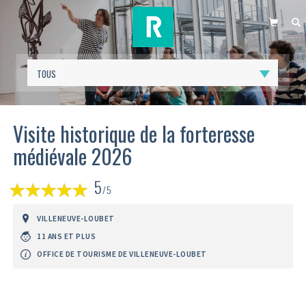
PANIER
R
Visite historique de la forteresse
médiévale 2026
(
5
1
/5
avis)
VILLENEUVE-LOUBET
11 ANS ET PLUS
OFFICE DE TOURISME DE VILLENEUVE-LOUBET