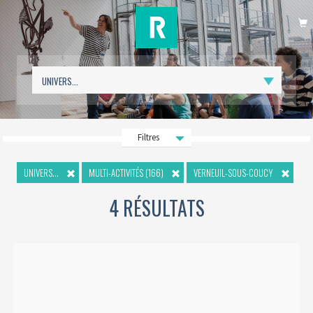
P
Filtres
UNIVERS...
MULTI-ACTIVITÉS (166)
VERNEUIL-SOUS-COUCY
4 RÉSULTATS