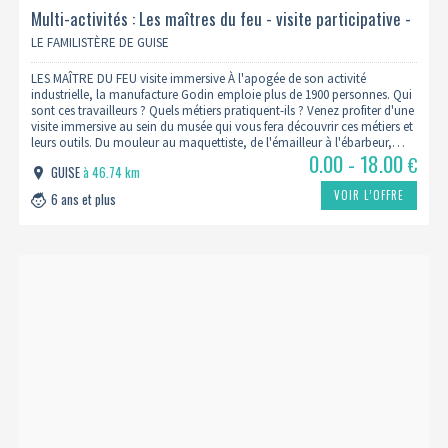
Multi-activités : Les maîtres du feu - visite participative -
eté 2026
LE FAMILISTÈRE DE GUISE
LES MAÎTRE DU FEU visite immersive À l'apogée de son activité
industrielle, la manufacture Godin emploie plus de 1900 personnes. Qui
sont ces travailleurs ? Quels métiers pratiquent-ils ? Venez profiter d'une
visite immersive au sein du musée qui vous fera découvrir ces métiers et
leurs outils. Du mouleur au maquettiste, de l'émailleur à l'ébarbeur,…
0.00 - 18.00
€
GUISE
à 46.74 km
VOIR L’OFFRE
6 ans et plus