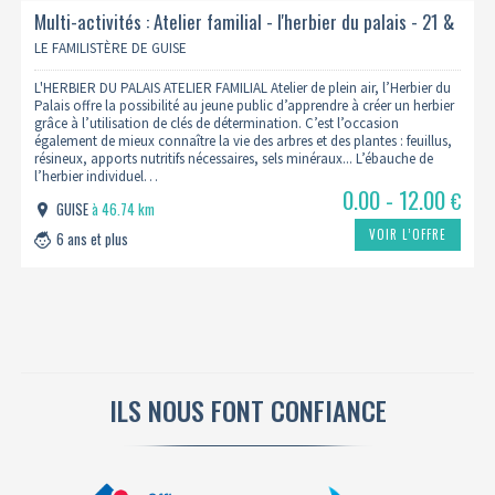
Multi-activités : Atelier familial - l'herbier du palais - 21 &
28 octobre 2026
LE FAMILISTÈRE DE GUISE
L'HERBIER DU PALAIS ATELIER FAMILIAL Atelier de plein air, l’Herbier du
Palais offre la possibilité au jeune public d’apprendre à créer un herbier
grâce à l’utilisation de clés de détermination. C’est l’occasion
également de mieux connaître la vie des arbres et des plantes : feuillus,
résineux, apports nutritifs nécessaires, sels minéraux... L’ébauche de
l’herbier individuel…
0.00 - 12.00
€
GUISE
à 46.74 km
VOIR L’OFFRE
6 ans et plus
ILS NOUS FONT CONFIANCE