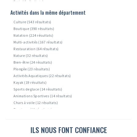
Paris ( 2 résultats)
Zuydcoote ( 1 résultats)
Activités dans la même département
Leffrinckoucke ( 1 résultats)
Culture (543 résultats)
Boutique (390 résultats)
Natation (224 résultats)
Multi-activités (167 résultats)
Restauration (64 résultats)
Nature (32 résultats)
Bien-être (24 résultats)
Plongée (23 résultats)
Activités Aquatiques (22 résultats)
Kayak (19 résultats)
Sports de glace (14 résultats)
Animations Sportives (14 résultats)
Chars à voile (12 résultats)
Tourisme (10 résultats)
Accrobranche ( 8 résultats)
Montagne et escalade ( 6 résultats)
ILS NOUS FONT CONFIANCE