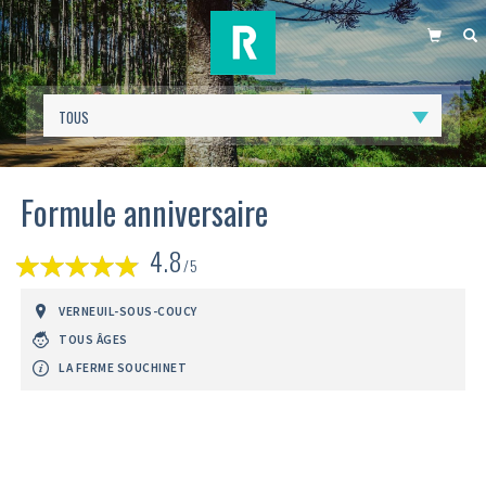
PANIER
R
Formule anniversaire
(
4.8
1
/5
avis)
VERNEUIL-SOUS-COUCY
TOUS ÂGES
LA FERME SOUCHINET