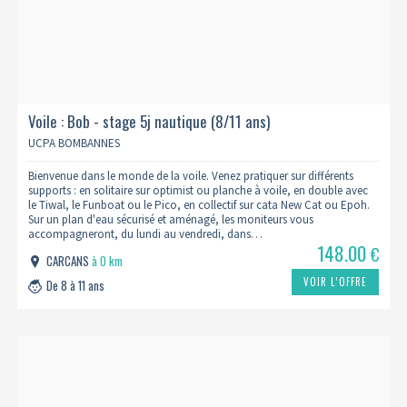
Voile : Bob - stage 5j nautique (8/11 ans)
UCPA BOMBANNES
Bienvenue dans le monde de la voile. Venez pratiquer sur différents
supports : en solitaire sur optimist ou planche à voile, en double avec
le Tiwal, le Funboat ou le Pico, en collectif sur cata New Cat ou Epoh.
Sur un plan d'eau sécurisé et aménagé, les moniteurs vous
accompagneront, du lundi au vendredi, dans…
148.00
€
CARCANS
à 0 km
VOIR L’OFFRE
De 8 à 11 ans