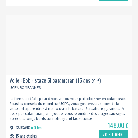
Voile : Bob - stage 5j catamaran (15 ans et +)
UCPA BOMBANNES
La formule idéale pour découvrir ou vous perfectionner en catamaran.
Sous les conseils du moniteur UCPA, vous gouterez aux joies de la
vitesse et apprendrez à manœuvrer le bateau. Sensations garanties. A
deux par catamaran, en groupe, vous rejoindrez des plages sauvages
après des longs bords sur notre grand lac sécurisé.
148.00
€
CARCANS
à 0 km
VOIR L’OFFRE
15 ans et plus