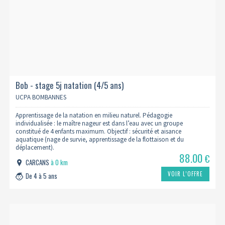
Bob - stage 5j natation (4/5 ans)
UCPA BOMBANNES
Apprentissage de la natation en milieu naturel. Pédagogie
individualisée : le maître nageur est dans l’eau avec un groupe
constitué de 4 enfants maximum. Objectif : sécurité et aisance
aquatique (nage de survie, apprentissage de la flottaison et du
déplacement).
88.00
€
CARCANS
à 0 km
VOIR L’OFFRE
De 4 à 5 ans