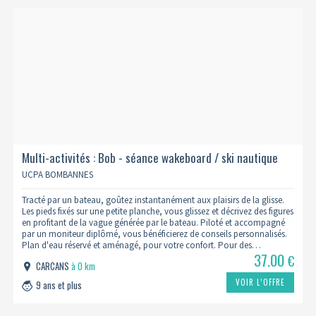
Multi-activités : Bob - séance wakeboard / ski nautique
famille (9 ans et +)
UCPA BOMBANNES
Tracté par un bateau, goûtez instantanément aux plaisirs de la glisse.
Les pieds fixés sur une petite planche, vous glissez et décrivez des figures
en profitant de la vague générée par le bateau. Piloté et accompagné
par un moniteur diplômé, vous bénéficierez de conseils personnalisés.
Plan d'eau réservé et aménagé, pour votre confort. Pour des…
37.00
€
CARCANS
à 0 km
VOIR L’OFFRE
9 ans et plus