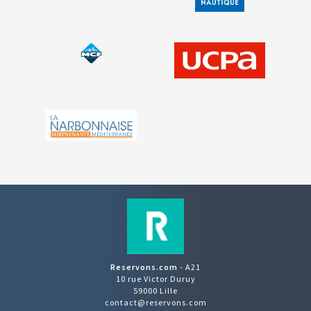
Reservons.com
- A21
10 rue Victor Duruy
59000 Lille
contact@reservons.com