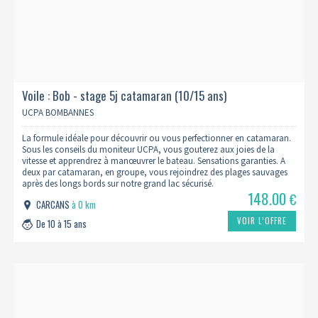
Voile : Bob - stage 5j catamaran (10/15 ans)
UCPA BOMBANNES
La formule idéale pour découvrir ou vous perfectionner en catamaran.
Sous les conseils du moniteur UCPA, vous gouterez aux joies de la
vitesse et apprendrez à manœuvrer le bateau. Sensations garanties. A
deux par catamaran, en groupe, vous rejoindrez des plages sauvages
après des longs bords sur notre grand lac sécurisé.
148.00
€
CARCANS
à 0 km
VOIR L’OFFRE
De 10 à 15 ans