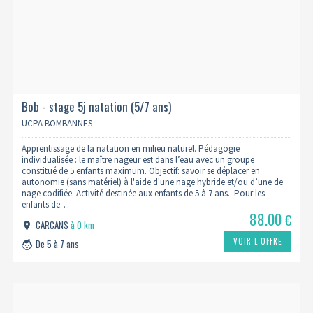
Bob - stage 5j natation (5/7 ans)
UCPA BOMBANNES
Apprentissage de la natation en milieu naturel. Pédagogie
individualisée : le maître nageur est dans l’eau avec un groupe
constitué de 5 enfants maximum. Objectif: savoir se déplacer en
autonomie (sans matériel) à l'aide d'une nage hybride et/ou d’une de
nage codifiée. Activité destinée aux enfants de 5 à 7 ans. Pour les
enfants de…
88.00
€
CARCANS
à 0 km
VOIR L’OFFRE
De 5 à 7 ans