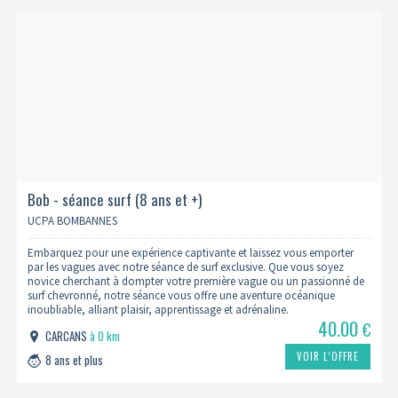
Bob - séance surf (8 ans et +)
UCPA BOMBANNES
Embarquez pour une expérience captivante et laissez vous emporter
par les vagues avec notre séance de surf exclusive. Que vous soyez
novice cherchant à dompter votre première vague ou un passionné de
surf chevronné, notre séance vous offre une aventure océanique
inoubliable, alliant plaisir, apprentissage et adrénaline.
40.00
€
CARCANS
à 0 km
VOIR L’OFFRE
8 ans et plus