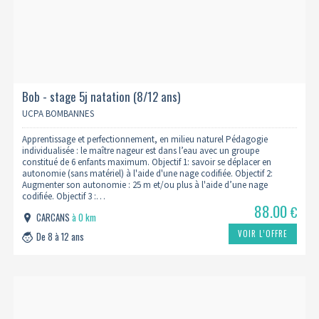
Bob - stage 5j natation (8/12 ans)
UCPA BOMBANNES
Apprentissage et perfectionnement, en milieu naturel Pédagogie
individualisée : le maître nageur est dans l’eau avec un groupe
constitué de 6 enfants maximum. Objectif 1: savoir se déplacer en
autonomie (sans matériel) à l'aide d'une nage codifiée. Objectif 2:
Augmenter son autonomie : 25 m et/ou plus à l'aide d’une nage
codifiée. Objectif 3 :…
88.00
€
CARCANS
à 0 km
VOIR L’OFFRE
De 8 à 12 ans