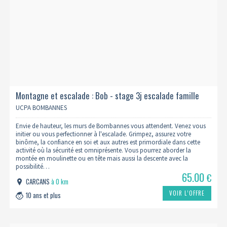
Montagne et escalade : Bob - stage 3j escalade famille
(10 ans et +)
UCPA BOMBANNES
Envie de hauteur, les murs de Bombannes vous attendent. Venez vous
initier ou vous perfectionner à l'escalade. Grimpez, assurez votre
binôme, la confiance en soi et aux autres est primordiale dans cette
activité où la sécurité est omniprésente. Vous pourrez aborder la
montée en moulinette ou en tête mais aussi la descente avec la
possibilité…
65.00
€
CARCANS
à 0 km
VOIR L’OFFRE
10 ans et plus