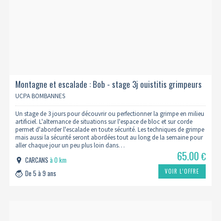
Montagne et escalade : Bob - stage 3j ouistitis grimpeurs
(5/9 ans)
UCPA BOMBANNES
Un stage de 3 jours pour découvrir ou perfectionner la grimpe en milieu
artificiel. L'alternance de situations sur l'espace de bloc et sur corde
permet d'aborder l'escalade en toute sécurité. Les techniques de grimpe
mais aussi la sécurité seront abordées tout au long de la semaine pour
aller chaque jour un peu plus loin dans…
65.00
€
CARCANS
à 0 km
VOIR L’OFFRE
De 5 à 9 ans