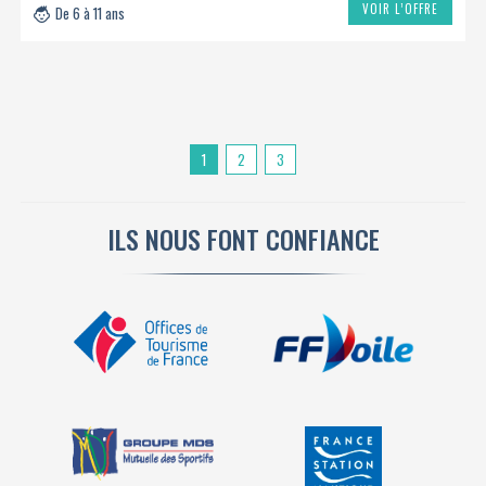
VOIR L’OFFRE
De 6 à 11 ans
1
2
3
ILS NOUS FONT CONFIANCE