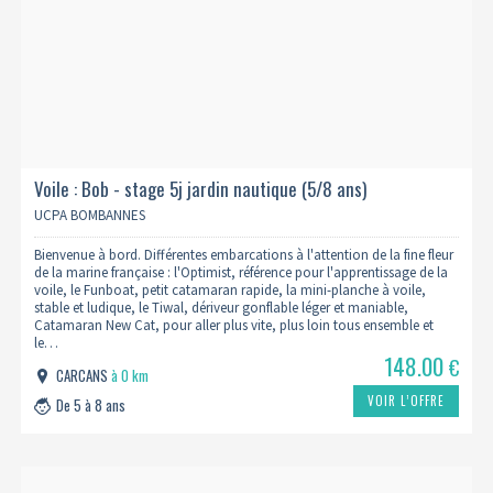
Voile : Bob - stage 5j jardin nautique (5/8 ans)
UCPA BOMBANNES
Bienvenue à bord. Différentes embarcations à l'attention de la fine fleur
de la marine française : l'Optimist, référence pour l'apprentissage de la
voile, le Funboat, petit catamaran rapide, la mini-planche à voile,
stable et ludique, le Tiwal, dériveur gonflable léger et maniable,
Catamaran New Cat, pour aller plus vite, plus loin tous ensemble et
le…
148.00
€
CARCANS
à 0 km
VOIR L’OFFRE
De 5 à 8 ans