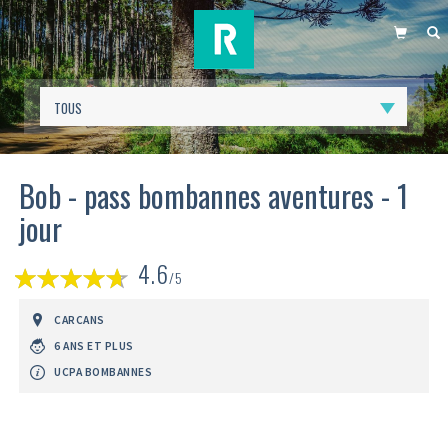
PANIER
R
Bob - pass bombannes aventures - 1
jour
(
4.6
1
/5
avis)
CARCANS
6 ANS ET PLUS
UCPA BOMBANNES