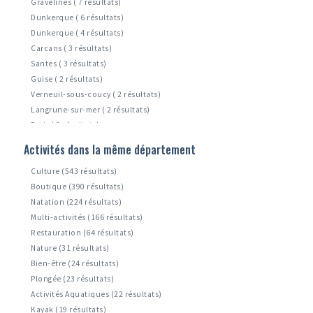
Gravelines ( 7 résultats)
Dunkerque ( 6 résultats)
Dunkerque ( 4 résultats)
Carcans ( 3 résultats)
Santes ( 3 résultats)
Guise ( 2 résultats)
Verneuil-sous-coucy ( 2 résultats)
Langrune-sur-mer ( 2 résultats)
Paris ( 2 résultats)
Zuydcoote ( 1 résultats)
Activités dans la même département
Leffrinckoucke ( 1 résultats)
Culture (543 résultats)
Boutique (390 résultats)
Natation (224 résultats)
Multi-activités (166 résultats)
Restauration (64 résultats)
Nature (31 résultats)
Bien-être (24 résultats)
Plongée (23 résultats)
Activités Aquatiques (22 résultats)
Kayak (19 résultats)