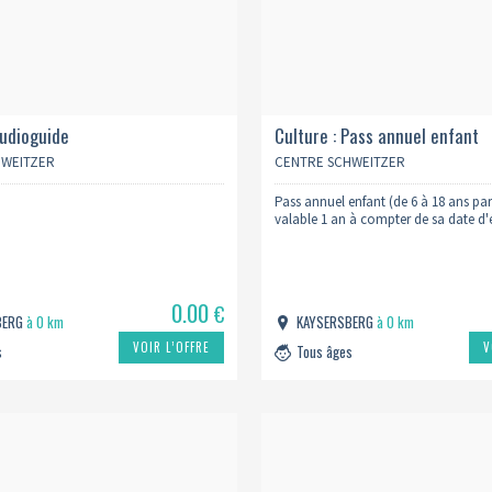
Audioguide
Culture : Pass annuel enfant
HWEITZER
CENTRE SCHWEITZER
Pass annuel enfant (de 6 à 18 ans pa
valable 1 an à compter de sa date d
0.00
€
BERG
à 0 km
KAYSERSBERG
à 0 km
VOIR L’OFFRE
V
s
Tous âges