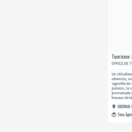
Tourisme 
d'obernai
OFFICE DE 
Un viticulte
obernois, vo
vignoble du 
passion, la v
promenade se
travaux de la
localement e
OBERNAI
coeur des vi
Tous âge