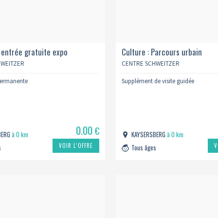
1 entrée gratuite expo
Culture : Parcours urbain
te
HWEITZER
CENTRE SCHWEITZER
permanente
Supplément de visite guidée
0.00
€
BERG
à 0 km
KAYSERSBERG
à 0 km
VOIR L’OFFRE
V
s
Tous âges