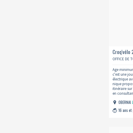
Croq'vélo 
journée +
OFFICE DE 
Age minimum 
c'est une jo
électrique a
nique propos
itinéraire su
en consultant
Attention à v
OBERNAI
16 ans et