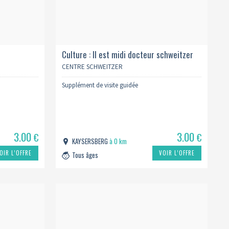
Culture : Il est midi docteur schweitzer
CENTRE SCHWEITZER
Supplément de visite guidée
3.00
3.00
€
€
KAYSERSBERG
à 0 km
OIR L’OFFRE
VOIR L’OFFRE
Tous âges