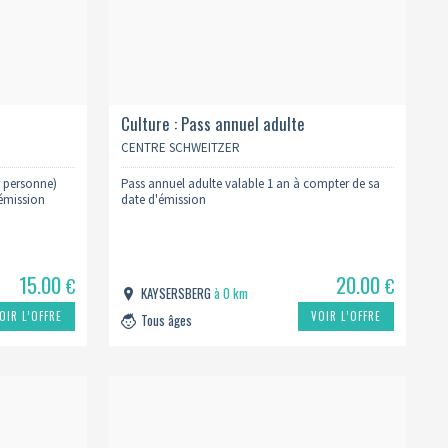
Culture : Pass annuel adulte
CENTRE SCHWEITZER
r personne)
Pass annuel adulte valable 1 an à compter de sa
'émission
date d'émission
15.00
20.00
€
€
KAYSERSBERG
à 0 km
OIR L’OFFRE
VOIR L’OFFRE
Tous âges