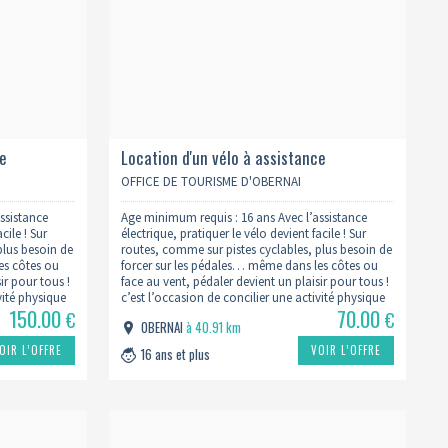
ce
Location d'un vélo à assistance
électrique forfait week-end - 2 journées
OFFICE DE TOURISME D'OBERNAI
ssistance
Age minimum requis : 16 ans Avec l’assistance
cile ! Sur
électrique, pratiquer le vélo devient facile ! Sur
plus besoin de
routes, comme sur pistes cyclables, plus besoin de
es côtes ou
forcer sur les pédales… même dans les côtes ou
ir pour tous !
face au vent, pédaler devient un plaisir pour tous !
vité physique
c’est l’occasion de concilier une activité physique
150.00
70.00
 et de…
agréable à la découverte d’Obernai et de…
€
€
OBERNAI
à 40.91 km
OIR L’OFFRE
VOIR L’OFFRE
16 ans et plus