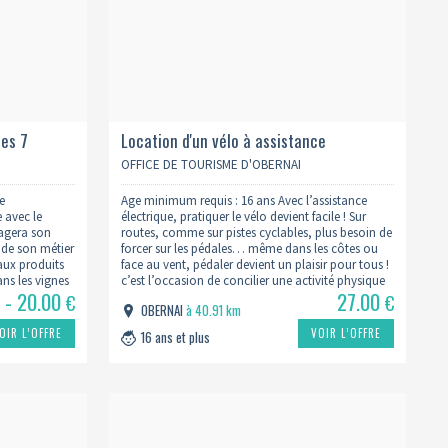
les 7
Location d'un vélo à assistance
s de
électrique à la 1/2 journée - 3 heures
OFFICE DE TOURISME D'OBERNAI
lger
e
Age minimum requis : 16 ans Avec l’assistance
 avec le
électrique, pratiquer le vélo devient facile ! Sur
tagera son
routes, comme sur pistes cyclables, plus besoin de
n de son métier
forcer sur les pédales… même dans les côtes ou
aux produits
face au vent, pédaler devient un plaisir pour tous !
ns les vignes
c’est l’occasion de concilier une activité physique
 - 20.00
27.00
 terroir :
agréable à la découverte d’Obernai et de…
€
€
OBERNAI
à 40.91 km
retzel…
OIR L’OFFRE
VOIR L’OFFRE
16 ans et plus