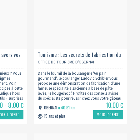
travers vos
Tourisme : Les secrets de fabrication du
kougelhopf 2026
OFFICE DE TOURISME D'OBERNAI
curieux ? Vous
Dans le fournil de la boulangerie 'Au pain
nigmes
gourmand', le boulanger Ludovic Schibler vous
ent. Voir,
propose une démonstration de fabrication d'une
icipez à cette
fameuse spécialité alsacienne à base de pâte
ludique hors
levée, le kougelhopf. Profitez des conseils avisés
ils « surprises
du spécialiste pour réussir chez vous votre gâteau
0 - 8.00
10.00
ssive,
! Chaque participant repartira avec un
€
€
OBERNAI
à 40.91 km
t, médiatrice
kougelhopf. Sur inscription et règlement en
ligne…
OIR L’OFFRE
VOIR L’OFFRE
15 ans et plus