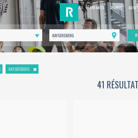
ACCUEIL
ENFANTS
JEUNES
ADUL
R
Me
géolocaliser
KAYSERSBERG
41 RÉSULTA