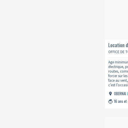
Location d
électrique
OFFICE DE 
Age minimum 
électrique, pr
routes, comm
forcer sur l
face au vent,
c’est l’occas
agréable à l
OBERNAI
16 ans et