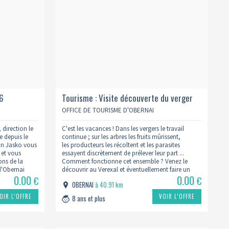
26
Tourisme : Visite découverte du verger
expérimental d'alsace - un verger en été
OFFICE DE TOURISME D'OBERNAI
- 2026
direction le
C'est les vacances ! Dans les vergers le travail
 depuis le
continue ; sur les arbres les fruits mûrissent,
ian Jasko vous
les producteurs les récoltent et les parasites
 et vous
essayent discrètement de prélever leur part ...
ons de la
Comment fonctionne cet ensemble ? Venez le
d'Obernai
découvrir au Verexal et éventuellement faire un
0.00
0.00
t…
tour à la boutique après la visite, pour vous
€
€
OBERNAI
à 40.91 km
approvisionner en fruits de saion.…
OIR L’OFFRE
VOIR L’OFFRE
8 ans et plus