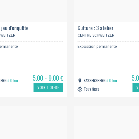
4 jeu d'enquête
Culture : 3 atelier
HWEITZER
CENTRE SCHWEITZER
permanente
Exposition permanente
5.00 - 9.00
5.
€
BERG
à 0 km
KAYSERSBERG
à 0 km
VOIR L’OFFRE
V
s
Tous âges