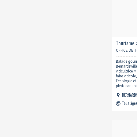
Tourisme :
péchés ca
OFFICE DE 
bernardsw
Balade gour
Bernardswill
viticultrice
faire viticol
l'écologie e
phytosanitair
vous pourrez 
BERNARD
avec son 'Bou
retour…
Tous âge