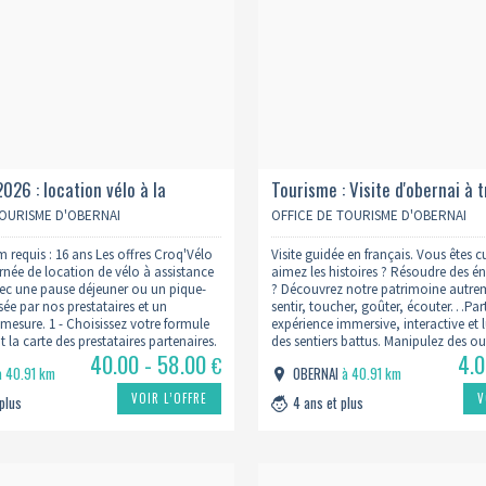
2026 : location vélo à la
Tourisme : Visite d'obernai à 
 déjeuner
5 sens
TOURISME D'OBERNAI
OFFICE DE TOURISME D'OBERNAI
requis : 16 ans Les offres Croq'Vélo
Visite guidée en français. Vous êtes 
urnée de location de vélo à assistance
aimez les histoires ? Résoudre des é
vec une pause déjeuner ou un pique-
? Découvrez notre patrimoine autrem
ée par nos prestataires et un
sentir, toucher, goûter, écouter…Part
r mesure. 1 - Choisissez votre formule
expérience immersive, interactive et 
 la carte des prestataires partenaires.
des sentiers battus. Manipulez des out
40.00 - 58.00
4.0
érifier les jours d'ouverture ! 2…
» contenus dans un sac à dos. Expre
€
à 40.91 km
OBERNAI
à 40.91 km
amusante, curieuse, Bénédicte Gonne
culturelle…
VOIR L’OFFRE
V
 plus
4 ans et plus