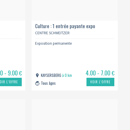
Culture : 1 entrée payante expo
permanente
CENTRE SCHWEITZER
Exposition permanente
00 - 9.00
4.00 - 7.00
€
€
KAYSERSBERG
à 0 km
OIR L’OFFRE
VOIR L’OFFRE
Tous âges