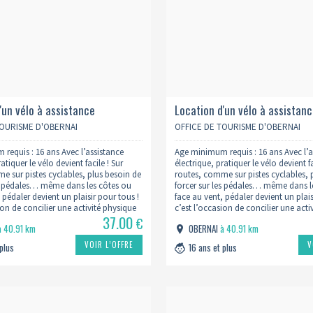
'un vélo à assistance
Location d'un vélo à assistan
 à la journée - 8 heures
électrique forfait 5 jours
TOURISME D'OBERNAI
OFFICE DE TOURISME D'OBERNAI
requis : 16 ans Avec l’assistance
Age minimum requis : 16 ans Avec l’a
atiquer le vélo devient facile ! Sur
électrique, pratiquer le vélo devient fa
e sur pistes cyclables, plus besoin de
routes, comme sur pistes cyclables, 
es pédales… même dans les côtes ou
forcer sur les pédales… même dans l
 pédaler devient un plaisir pour tous !
face au vent, pédaler devient un plais
ion de concilier une activité physique
c’est l’occasion de concilier une acti
37.00
a découverte d’Obernai et de…
agréable à la découverte d’Obernai
€
à 40.91 km
OBERNAI
à 40.91 km
VOIR L’OFFRE
V
 plus
16 ans et plus