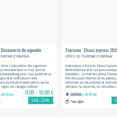
: Découverte du vignoble
Tourisme : Elsass express 20
 2026
TOURISME D'OBERNAI
OFFICE DE TOURISME D'OBERNAI
ur de la Corporation des vignerons
Embarquez à bord du Elsass Express, 
us emmène faire un tour dans le
Mont National et la vue panoramique
Schenkenberg pour vous parler de sa
belvédère ! Le chef de cabine Christ
igne et la vinification.Cette
fera découvrir Obernai et ses pépites,
ra ponctuée d’explications sur les
informera sur les activités et animati
 vigne, les cépages cultivés
semaine. Au sommet, un viticulteur 
0.00 - 10.00
t la production des vins. Plongez au
vous parlera de sa passion, le vin, e
€
à 40.91 km
OBERNAI
à 40.91 km
gnes et laissez-vous…
VOIR L’OFFRE
V
s
Tous âges