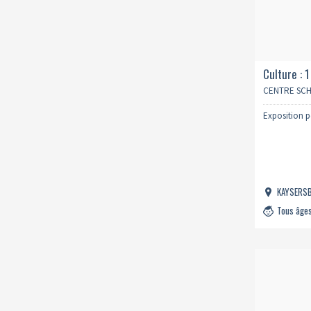
Culture : 
permanen
CENTRE SC
Exposition 
KAYSERS
Tous âge