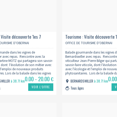
 Visite découverte 'les 7
Tourisme : Visite découverte '
piteux des vignerons de
péchés capiteux des vigneron
TOURISME D'OBERNAI
OFFICE DE TOURISME D'OBERNAI
iller' 2026 cave motz
bernardswiller' 2026 - cave bi
mande dans les vignes de
Balade gourmande dans les vignes d
er avec repas. Rencontre avec la
Bernardswiller avec repas. Rencontre
 Martine MOTZ qui partagera son savoir-
viticulteur Jean-Pierre Bilger qui par
e, dont l'évolution de son métier avec
savoir-faire viticole, dont l'évolutio
t l'emploi de nouveaux produits
avec l'écologie et l'emploi de nouve
es. Lors de la balade dans les vignes
phytosanitaires. Lors de la balade da
0.00 - 20.00
0.00
déguster pour l'apéritif un bretzel
vous pourrez déguster des produits du
€
SWILLER
à 38.71 km
BERNARDSWILLER
à 38.71 km
quet fruité' dans le vignoble. Ensuite
pour l'apéro du sylvaner avec une b
VOIR L’OFFRE
V
s
Tous âges