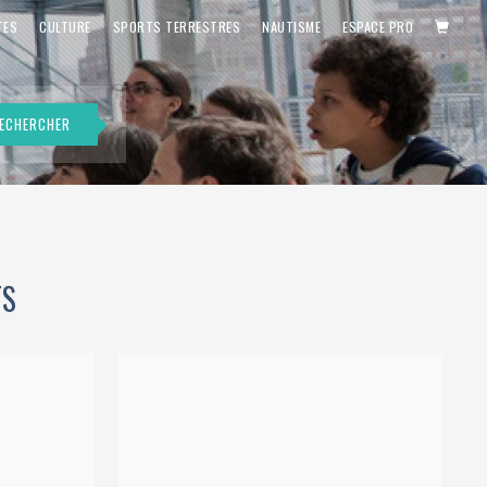
PANIE
TES
CULTURE
SPORTS TERRESTRES
NAUTISME
ESPACE PRO
ECHERCHER
TS