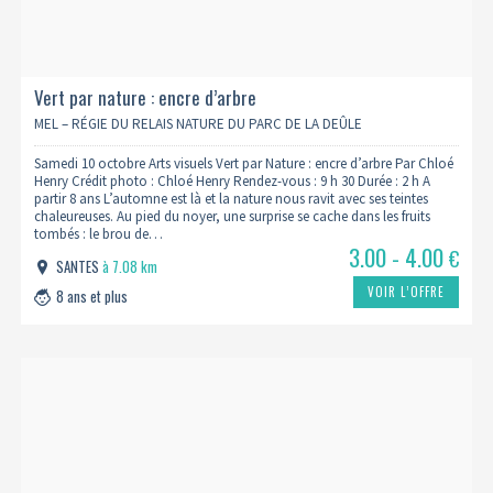
Vert par nature : encre d’arbre
MEL – RÉGIE DU RELAIS NATURE DU PARC DE LA DEÛLE
Samedi 10 octobre Arts visuels Vert par Nature : encre d’arbre Par Chloé
Henry Crédit photo : Chloé Henry Rendez-vous : 9 h 30 Durée : 2 h A
partir 8 ans L’automne est là et la nature nous ravit avec ses teintes
chaleureuses. Au pied du noyer, une surprise se cache dans les fruits
tombés : le brou de…
3.00 - 4.00
€
SANTES
à 7.08 km
VOIR L’OFFRE
8 ans et plus