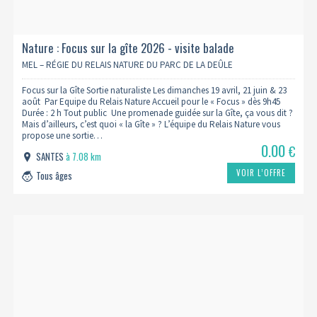
Nature : Focus sur la gîte 2026 - visite balade
MEL – RÉGIE DU RELAIS NATURE DU PARC DE LA DEÛLE
Focus sur la Gîte Sortie naturaliste Les dimanches 19 avril, 21 juin & 23
août Par Equipe du Relais Nature Accueil pour le « Focus » dès 9h45
Durée : 2 h Tout public Une promenade guidée sur la Gîte, ça vous dit ?
Mais d’ailleurs, c’est quoi « la Gîte » ? L’équipe du Relais Nature vous
propose une sortie…
0.00
€
SANTES
à 7.08 km
VOIR L’OFFRE
Tous âges