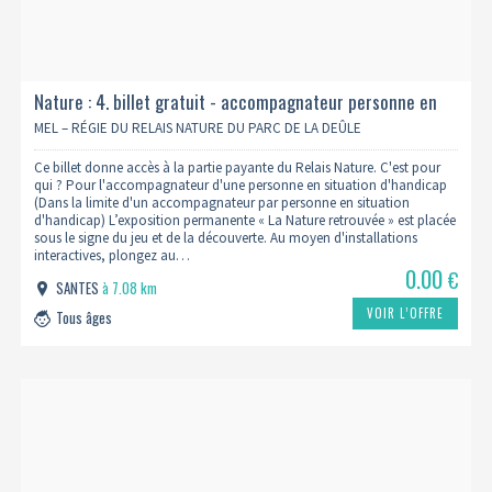
Nature : 4. billet gratuit - accompagnateur personne en
situation de handicap
MEL – RÉGIE DU RELAIS NATURE DU PARC DE LA DEÛLE
Ce billet donne accès à la partie payante du Relais Nature. C'est pour
qui ? Pour l'accompagnateur d'une personne en situation d'handicap
(Dans la limite d'un accompagnateur par personne en situation
d'handicap) L’exposition permanente « La Nature retrouvée » est placée
sous le signe du jeu et de la découverte. Au moyen d'installations
interactives, plongez au…
0.00
€
SANTES
à 7.08 km
VOIR L’OFFRE
Tous âges