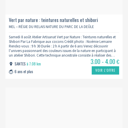
Vert par nature : teintures naturelles et shibori
MEL – RÉGIE DU RELAIS NATURE DU PARC DE LA DEÛLE
Samedi 8 août Atelier Artisanat Vert par Nature : Teintures naturelles et
Shibori Par La Fabrique aux cocons Crédit photo : Noémie Lemaire
Rendez-vous : 9 h 30 Durée : 2 h A partir de 6 ans Venez découvrir
l’univers passionnant des couleurs issues de la nature en participant à
un atelier Shibori. Cette technique ancestrale consiste à réaliser des…
3.00 - 4.00
€
SANTES
à 7.08 km
VOIR L’OFFRE
6 ans et plus