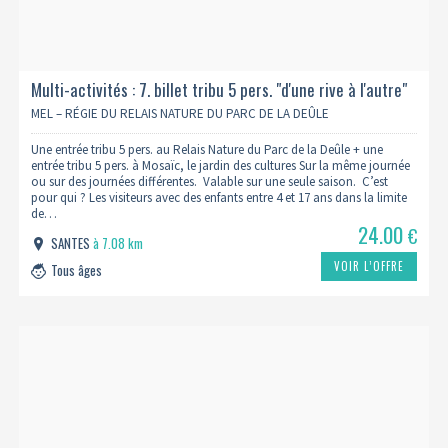
Multi-activités : 7. billet tribu 5 pers. "d'une rive à l'autre"
MEL – RÉGIE DU RELAIS NATURE DU PARC DE LA DEÛLE
Une entrée tribu 5 pers. au Relais Nature du Parc de la Deûle + une
entrée tribu 5 pers. à Mosaïc, le jardin des cultures Sur la même journée
ou sur des journées différentes. Valable sur une seule saison. C’est
pour qui ? Les visiteurs avec des enfants entre 4 et 17 ans dans la limite
de…
24.00
€
SANTES
à 7.08 km
VOIR L’OFFRE
Tous âges