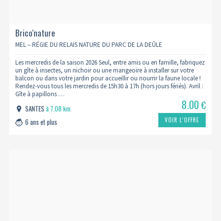
Brico'nature
MEL – RÉGIE DU RELAIS NATURE DU PARC DE LA DEÛLE
Les mercredis de la saison 2026 Seul, entre amis ou en famille, fabriquez
un gîte à insectes, un nichoir ou une mangeoire à installer sur votre
balcon ou dans votre jardin pour accueillir ou nourrir la faune locale !
Rendez-vous tous les mercredis de 15h30 à 17h (hors jours fériés). Avril :
Gîte à papillons …
8.00
€
SANTES
à 7.08 km
VOIR L’OFFRE
6 ans et plus