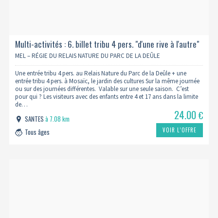
Multi-activités : 6. billet tribu 4 pers. "d'une rive à l'autre"
MEL – RÉGIE DU RELAIS NATURE DU PARC DE LA DEÛLE
Une entrée tribu 4 pers. au Relais Nature du Parc de la Deûle + une
entrée tribu 4 pers. à Mosaïc, le jardin des cultures Sur la même journée
ou sur des journées différentes. Valable sur une seule saison. C’est
pour qui ? Les visiteurs avec des enfants entre 4 et 17 ans dans la limite
de…
24.00
€
SANTES
à 7.08 km
VOIR L’OFFRE
Tous âges