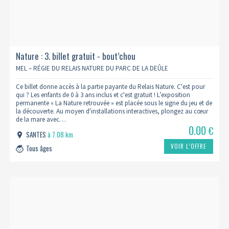
Nature : 3. billet gratuit - bout’chou
MEL – RÉGIE DU RELAIS NATURE DU PARC DE LA DEÛLE
Ce billet donne accès à la partie payante du Relais Nature. C'est pour
qui ? Les enfants de 0 à 3 ans inclus et c'est gratuit ! L’exposition
permanente « La Nature retrouvée » est placée sous le signe du jeu et de
la découverte. Au moyen d'installations interactives, plongez au cœur
de la mare avec…
0.00
€
SANTES
à 7.08 km
VOIR L’OFFRE
Tous âges