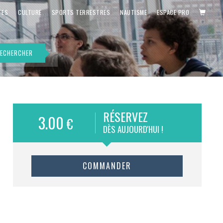
PANIE
TES
CULTURE
SPORTS TERRESTRES
NAUTISME
ESPACE PRO
ECHERCHER
RÉSERVEZ
3.00
€
DÈS AUJOURD'HUI !
COMMANDER