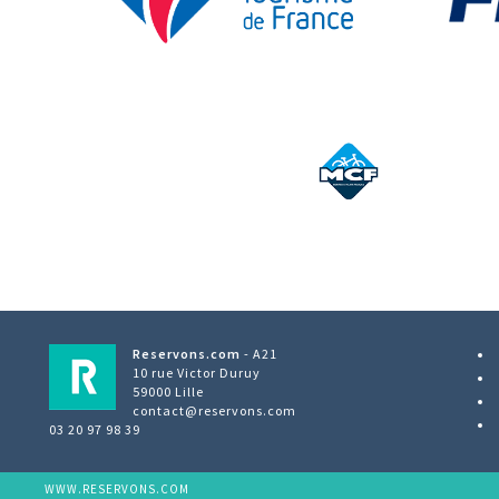
Reservons.com
- A21
10 rue Victor Duruy
59000 Lille
contact@reservons.com
03 20 97 98 39
WWW.RESERVONS.COM