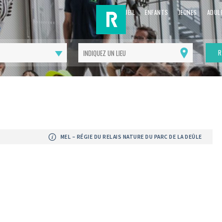
ACCUEIL
ENFANTS
JEUNES
ADUL
R
Me
géolocaliser
MEL – RÉGIE DU RELAIS NATURE DU PARC DE LA DEÛLE