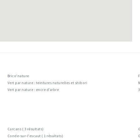
Brico'nature
F
Vert par nature : teintures naturelles et shibori
N
Vert par nature : encre d’arbre
3
Carcans ( 3 résultats)
G
Conde-sur-l'escaut ( 1 résultats)
G