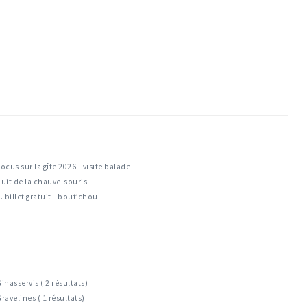
ocus sur la gîte 2026 - visite balade
uit de la chauve-souris
. billet gratuit - bout’chou
inasservis ( 2 résultats)
ravelines ( 1 résultats)