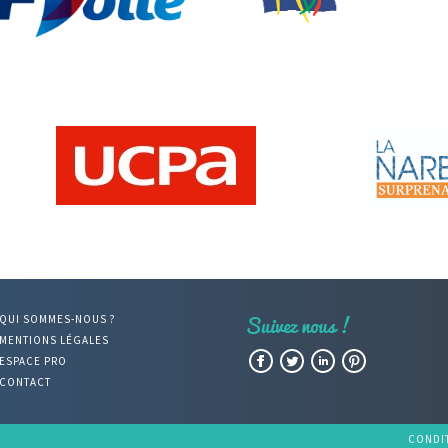
QUI SOMMES-NOUS ?
MENTIONS LÉGALES
Facebook
Twitter
LinkedIn
Pinterest
ESPACE PRO
CONTACT
CONDI