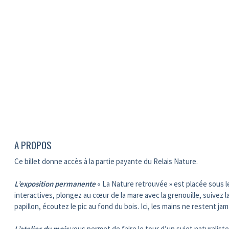
A PROPOS
Ce billet donne accès à la partie payante du Relais Nature.
L’exposition permanente
« La Nature retrouvée » est placée sous l
interactives, plongez au cœur de la mare avec la grenouille, suivez l
papillon, écoutez le pic au fond du bois. Ici, les mains ne restent ja
L’atelier du mois
vous permet de faire le tour d’un sujet naturaliste