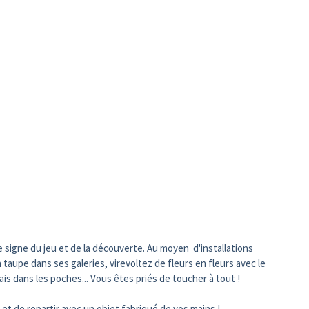
e signe du jeu et de la découverte. Au moyen d'installations
a taupe dans ses galeries, virevoltez de fleurs en fleurs avec le
mais dans les poches... Vous êtes priés de toucher à tout !
 et de repartir avec un objet fabriqué de vos mains !