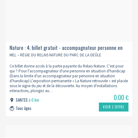
Nature : 4. billet gratuit - accompagnateur personne en
situation de handicap
MEL – RÉGIE DU RELAIS NATURE DU PARC DE LA DEÛLE
Ce billet donne accès à la partie payante du Relais Nature. C'est pour
qui ? Pour l'accompagnateur d'une personne en situation d'handicap
(Dans la limite d'un accompagnateur par personne en situation
d'handicap) L’exposition permanente « La Nature retrouvée » est placée
sous le signe du jeu et de la découverte. Au moyen d'installations
interactives, plongez au…
0.00
€
SANTES
à 0 km
VOIR L’OFFRE
Tous âges