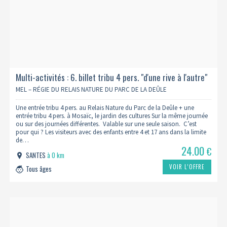
Multi-activités : 6. billet tribu 4 pers. "d'une rive à l'autre"
MEL – RÉGIE DU RELAIS NATURE DU PARC DE LA DEÛLE
Une entrée tribu 4 pers. au Relais Nature du Parc de la Deûle + une
entrée tribu 4 pers. à Mosaïc, le jardin des cultures Sur la même journée
ou sur des journées différentes. Valable sur une seule saison. C’est
pour qui ? Les visiteurs avec des enfants entre 4 et 17 ans dans la limite
de…
24.00
€
SANTES
à 0 km
VOIR L’OFFRE
Tous âges