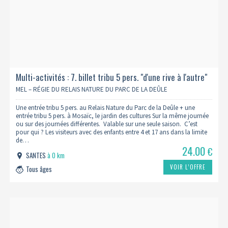
Multi-activités : 7. billet tribu 5 pers. "d'une rive à l'autre"
MEL – RÉGIE DU RELAIS NATURE DU PARC DE LA DEÛLE
Une entrée tribu 5 pers. au Relais Nature du Parc de la Deûle + une
entrée tribu 5 pers. à Mosaïc, le jardin des cultures Sur la même journée
ou sur des journées différentes. Valable sur une seule saison. C’est
pour qui ? Les visiteurs avec des enfants entre 4 et 17 ans dans la limite
de…
24.00
€
SANTES
à 0 km
VOIR L’OFFRE
Tous âges