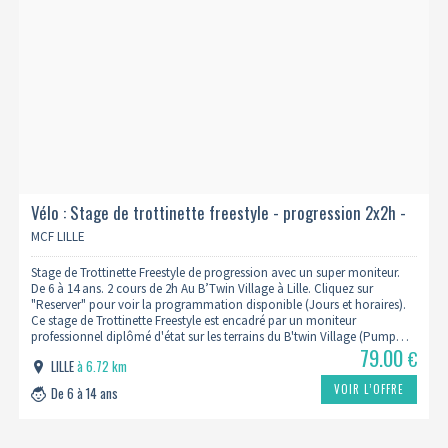
Vélo : Stage de trottinette freestyle - progression 2x2h -
niveau whip 2/3
MCF LILLE
Stage de Trottinette Freestyle de progression avec un super moniteur.
De 6 à 14 ans. 2 cours de 2h Au B’Twin Village à Lille. Cliquez sur
"Reserver" pour voir la programmation disponible (Jours et horaires).
Ce stage de Trottinette Freestyle est encadré par un moniteur
professionnel diplômé d'état sur les terrains du B'twin Village (Pump…
79.00
€
LILLE
à 6.72 km
VOIR L’OFFRE
De 6 à 14 ans