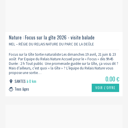
Nature : Focus sur la gîte 2026 - visite balade
MEL – RÉGIE DU RELAIS NATURE DU PARC DE LA DEÛLE
Focus sur la Gîte Sortie naturaliste Les dimanches 19 avril, 21 juin & 23
août Par Equipe du Relais Nature Accueil pour le « Focus » dès 9h45
Durée : 2 h Tout public Une promenade guidée sur la Gîte, ça vous dit ?
Mais d’ailleurs, c’est quoi « la Gîte » ? L’équipe du Relais Nature vous
propose une sortie…
0.00
€
SANTES
à 0 km
VOIR L’OFFRE
Tous âges