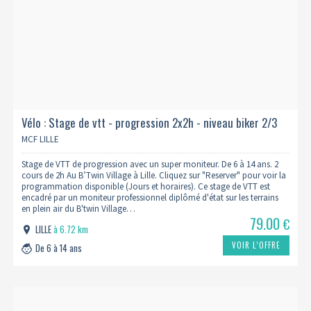
Vélo : Stage de vtt - progression 2x2h - niveau biker 2/3
MCF LILLE
Stage de VTT de progression avec un super moniteur. De 6 à 14 ans. 2
cours de 2h Au B’Twin Village à Lille. Cliquez sur "Reserver" pour voir la
programmation disponible (Jours et horaires). Ce stage de VTT est
encadré par un moniteur professionnel diplômé d'état sur les terrains
en plein air du B'twin Village…
79.00
€
LILLE
à 6.72 km
VOIR L’OFFRE
De 6 à 14 ans