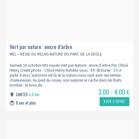
Vert par nature : encre d’arbre
MEL – RÉGIE DU RELAIS NATURE DU PARC DE LA DEÛLE
Samedi 10 octobre Arts visuels Vert par Nature : encre d’arbre Par Chloé
Henry Crédit photo : Chloé Henry Rendez-vous : 9 h 30 Durée : 2 h A
partir 8 ans L’automne est là et la nature nous ravit avec ses teintes
chaleureuses. Au pied du noyer, une surprise se cache dans les fruits
tombés : le brou de…
3.00 - 4.00
€
SANTES
à 0 km
VOIR L’OFFRE
8 ans et plus