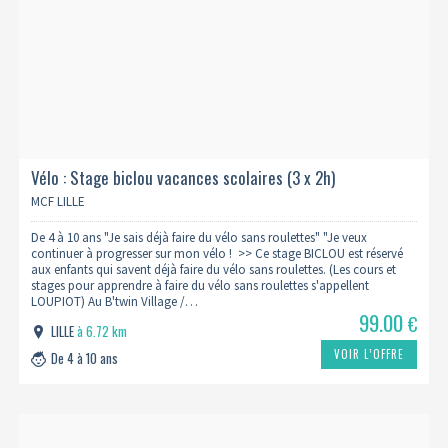
Vélo : Stage biclou vacances scolaires (3 x 2h)
MCF LILLE
De 4 à 10 ans "Je sais déjà faire du vélo sans roulettes" "Je veux
continuer à progresser sur mon vélo ! >> Ce stage BICLOU est réservé
aux enfants qui savent déjà faire du vélo sans roulettes. (Les cours et
stages pour apprendre à faire du vélo sans roulettes s'appellent
LOUPIOT) Au B'twin Village /…
99.00
€
LILLE
à 6.72 km
VOIR L’OFFRE
De 4 à 10 ans