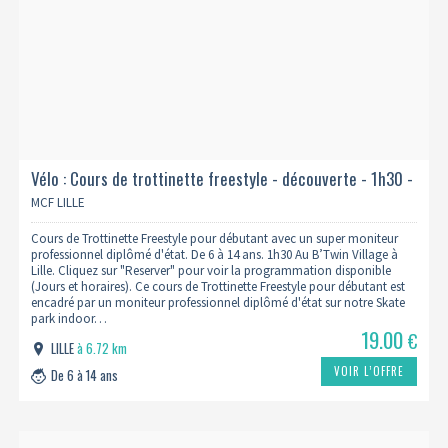
Vélo : Cours de trottinette freestyle - découverte - 1h30 -
niveau whip 1
MCF LILLE
Cours de Trottinette Freestyle pour débutant avec un super moniteur
professionnel diplômé d'état. De 6 à 14 ans. 1h30 Au B’Twin Village à
Lille. Cliquez sur "Reserver" pour voir la programmation disponible
(Jours et horaires). Ce cours de Trottinette Freestyle pour débutant est
encadré par un moniteur professionnel diplômé d'état sur notre Skate
park indoor…
19.00
€
LILLE
à 6.72 km
VOIR L’OFFRE
De 6 à 14 ans