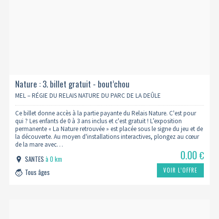
Nature : 3. billet gratuit - bout’chou
MEL – RÉGIE DU RELAIS NATURE DU PARC DE LA DEÛLE
Ce billet donne accès à la partie payante du Relais Nature. C'est pour
qui ? Les enfants de 0 à 3 ans inclus et c'est gratuit ! L’exposition
permanente « La Nature retrouvée » est placée sous le signe du jeu et de
la découverte. Au moyen d'installations interactives, plongez au cœur
de la mare avec…
0.00
€
SANTES
à 0 km
VOIR L’OFFRE
Tous âges