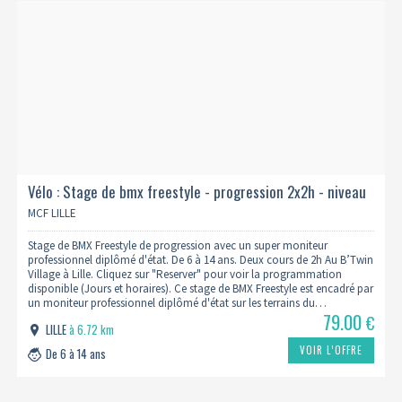
Vélo : Stage de bmx freestyle - progression 2x2h - niveau
bunny 2/3
MCF LILLE
Stage de BMX Freestyle de progression avec un super moniteur
professionnel diplômé d'état. De 6 à 14 ans. Deux cours de 2h Au B’Twin
Village à Lille. Cliquez sur "Reserver" pour voir la programmation
disponible (Jours et horaires). Ce stage de BMX Freestyle est encadré par
un moniteur professionnel diplômé d'état sur les terrains du…
79.00
€
LILLE
à 6.72 km
VOIR L’OFFRE
De 6 à 14 ans