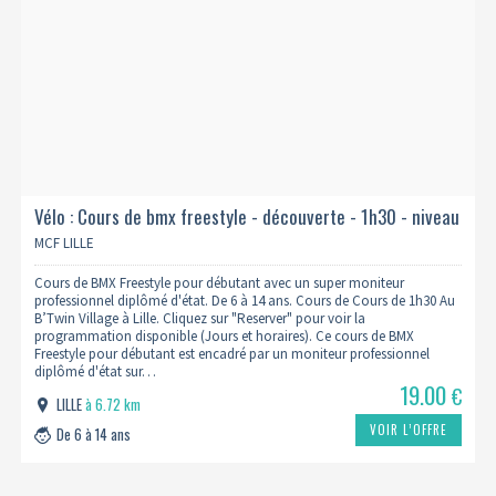
Vélo : Cours de bmx freestyle - découverte - 1h30 - niveau
bunny 1
MCF LILLE
Cours de BMX Freestyle pour débutant avec un super moniteur
professionnel diplômé d'état. De 6 à 14 ans. Cours de Cours de 1h30 Au
B’Twin Village à Lille. Cliquez sur "Reserver" pour voir la
programmation disponible (Jours et horaires). Ce cours de BMX
Freestyle pour débutant est encadré par un moniteur professionnel
diplômé d'état sur…
19.00
€
LILLE
à 6.72 km
VOIR L’OFFRE
De 6 à 14 ans