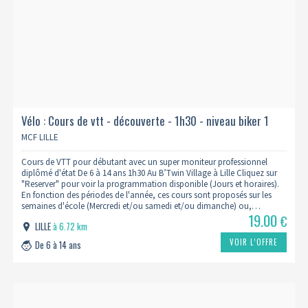
Vélo : Cours de vtt - découverte - 1h30 - niveau biker 1
MCF LILLE
Cours de VTT pour débutant avec un super moniteur professionnel
diplômé d'état De 6 à 14 ans 1h30 Au B’Twin Village à Lille Cliquez sur
"Reserver" pour voir la programmation disponible (Jours et horaires).
En fonction des périodes de l'année, ces cours sont proposés sur les
semaines d'école (Mercredi et/ou samedi et/ou dimanche) ou,…
19.00
€
LILLE
à 6.72 km
VOIR L’OFFRE
De 6 à 14 ans