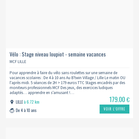
Vélo : Stage niveau loupiot - semaine vacances
MCF LILLE
Pour apprendre à faire du vélo sans roulettes sur une semaine de
vacances scolaires : De 4 à 10 ans Au B'twin Village / Lille Le matin OU
l'après midi. 5 séances de 2H > 179 euros TTC Stages encadrés par des
moniteurs professionnels MCF Des jeux, des exercices ludiques
adaptés… apprendre en s’amusant !…
179.00
€
LILLE
à 6.72 km
VOIR L’OFFRE
De 4 à 10 ans