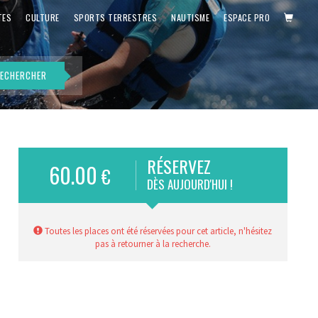
PANIE
TES
CULTURE
SPORTS TERRESTRES
NAUTISME
ESPACE PRO
ECHERCHER
RÉSERVEZ
60.00
€
DÈS AUJOURD'HUI !
Toutes les places ont été réservées pour cet article, n'hésitez
pas à retourner à la recherche.