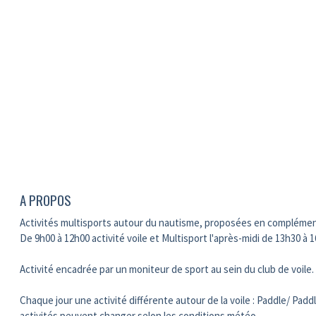
A PROPOS
Activités multisports autour du nautisme, proposées en complément d
De 9h00 à 12h00 activité voile et Multisport l'après-midi de 13h30 à 
Activité encadrée par un moniteur de sport au sein du club de voile.
Chaque jour une activité différente autour de la voile : Paddle/ Paddl
activités peuvent changer selon les conditions météo.