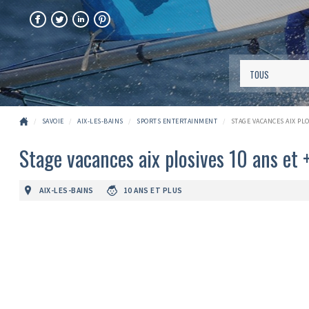
FACEBOOK
TWITTER
LINKEDIN
PINTEREST
SAVOIE
AIX-LES-BAINS
SPORTS ENTERTAINMENT
STAGE VACANCES AIX PLO
Stage vacances aix plosives 10 ans et
AIX-LES-BAINS
10 ANS ET PLUS