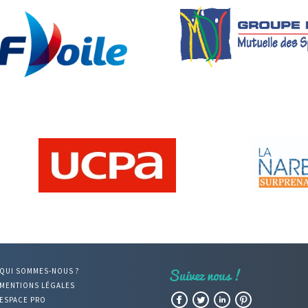
QUI SOMMES-NOUS ?
MENTIONS LÉGALES
Facebook
Twitter
LinkedIn
Pinterest
ESPACE PRO