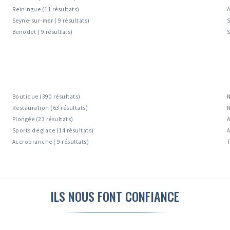
Reiningue (11 résultats)
A
Seyne-sur-mer ( 9 résultats)
S
Benodet ( 9 résultats)
S
Boutique (390 résultats)
N
Restauration (63 résultats)
N
Plongée (23 résultats)
A
Sports de glace (14 résultats)
A
Accrobranche ( 9 résultats)
T
ILS NOUS FONT CONFIANCE