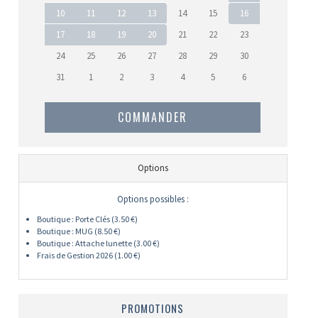
10
11
12
13
14
15
16
17
18
19
20
21
22
23
24
25
26
27
28
29
30
31
1
2
3
4
5
6
COMMANDER
Options
Options possibles :
Boutique : Porte Clés (3.50 €)
Boutique : MUG (8.50 €)
Boutique : Attache lunette (3.00 €)
Frais de Gestion 2026 (1.00 €)
PROMOTIONS