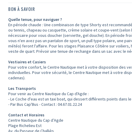
BON À SAVOIR
Quelle tenue, pour naviguer ?
En période chaude : Une combinaison de type Shorty est recommandée s
ou tennis, chapeau ou casquette, crème solaire et coupe-vent (selon 
nécessaire pour vous doucher (serviette, gel douche). En période fro
vous n'en avez pas un pantalon de sport, un pull type polaire, une pai
météo) feront l'affaire. Pour les stages Plaisance Côtière sur voilier
veste de quart. Prévoir une tenue de rechange dans un sac avec le né
Vestiaires et Casiers
Pour votre confort, le Centre Nautique met à votre disposition des
individuelles. Pour votre sécurité, le Centre Nautique met à votre dis
cadenas).
Les Transports
Pour venir au Centre Nautique du Cap d'Agde :
- Le Coche d'eau est un taxi boat, qui dessert différents points dans 
- Par Bus Cap'Bus - Contact : 04.67.01.22.24
Contact et Horaires
Centre Nautique du Cap d’Agde
Plage Richelieu Est
Av. du Passeur de Challiès