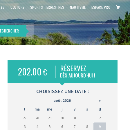
PANIE
TES
CULTURE
SPORTS TERRESTRES
NAUTISME
ESPACE PRO
ECHERCHER
RÉSERVEZ
202.00
€
DÈS AUJOURD'HUI !
CHOISISSEZ UNE DATE :
août 2026
»
l
ma
me
j
v
s
d
27
28
29
30
31
1
2
3
4
5
6
7
8
9