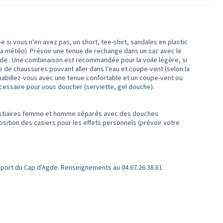
i vous n'en avez pas, un short, tee-shirt, sandales en plastic
la météo). Prévoir une tenue de rechange dans un sac avec le
ide : Une combinaison est recommandée pour la voile légère, si
re de chaussures pouvant aller dans l'eau et coupe-vent (selon la
s, habillez-vous avec une tenue confortable et un coupe-vent ou
cessaire pour vous doucher (serviette, gel douche).
 vestiaires femme et homme séparés avec des douches
position des casiers pour les effets personnels (prévoir votre
le port du Cap d'Agde. Renseignements au 04.67.26.38.81