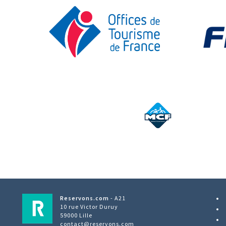
Reservons.com
- A21
10 rue Victor Duruy
59000 Lille
contact@reservons.com