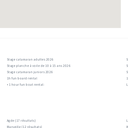
Stage catamaran adultes 2026
S
Stage planche à voile de 10 à 15 ans 2026
S
Stage catamaran juniors 2026
S
1h fun board rental
1
• 1 hour fun boat rental:
L
Agde (17 résultats)
L
Marseille (12 résultats)
W