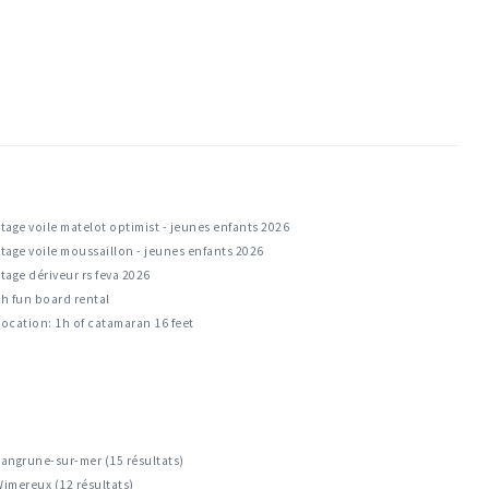
tage voile matelot optimist - jeunes enfants 2026
tage voile moussaillon - jeunes enfants 2026
tage dériveur rs feva 2026
h fun board rental
ocation: 1h of catamaran 16 feet
angrune-sur-mer (15 résultats)
imereux (12 résultats)