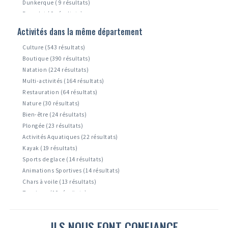
Dunkerque ( 9 résultats)
Benodet ( 9 résultats)
Saint-chamas ( 9 résultats)
Activités dans la même département
Bray-dunes ( 8 résultats)
Culture (543 résultats)
Boutique (390 résultats)
Natation (224 résultats)
Multi-activités (164 résultats)
Restauration (64 résultats)
Nature (30 résultats)
Bien-être (24 résultats)
Plongée (23 résultats)
Activités Aquatiques (22 résultats)
Kayak (19 résultats)
Sports de glace (14 résultats)
Animations Sportives (14 résultats)
Chars à voile (13 résultats)
Tourisme (10 résultats)
Accrobranche ( 9 résultats)
Montagne et escalade ( 6 résultats)
ILS NOUS FONT CONFIANCE