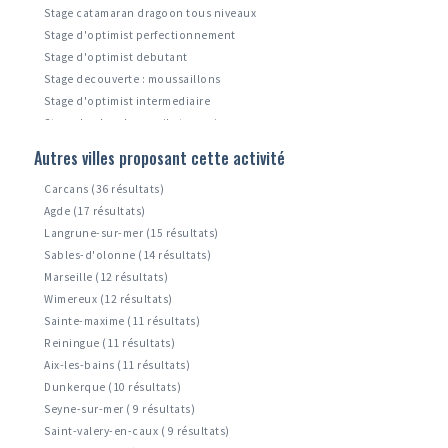
Stage catamaran dragoon tous niveaux
Stage d'optimist perfectionnement
Stage d'optimist debutant
Stage decouverte : moussaillons
Stage d'optimist intermediaire
Stage de planche a voile tous niveaux
Stage catamaran dragoon perfectionnement
Autres villes proposant cette activité
Stage catamaran dragoon initiation
Carcans (36 résultats)
Agde (17 résultats)
Langrune-sur-mer (15 résultats)
Sables-d'olonne (14 résultats)
Marseille (12 résultats)
Wimereux (12 résultats)
Sainte-maxime (11 résultats)
Reiningue (11 résultats)
Aix-les-bains (11 résultats)
Dunkerque (10 résultats)
Seyne-sur-mer ( 9 résultats)
Saint-valery-en-caux ( 9 résultats)