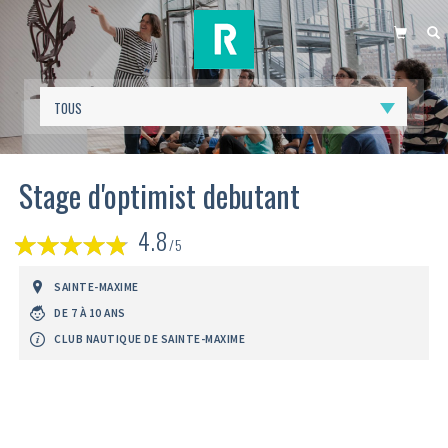
PANIER
R
Stage d'optimist debutant
(
4.8
1
/5
avis)
SAINTE-MAXIME
DE 7 À 10 ANS
CLUB NAUTIQUE DE SAINTE-MAXIME