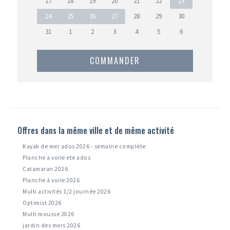
17
18
19
20
21
22
23
24
25
26
27
28
29
30
31
1
2
3
4
5
6
COMMANDER
Offres dans la même ville et de même activité
Kayak de mer ados 2026 - semaine complète
Planche a voile ete ados
Catamaran 2026
Planche à voile 2026
Multi activités 1/2 journée 2026
Optimist 2026
Multi mousse 2026
jardin des mers 2026