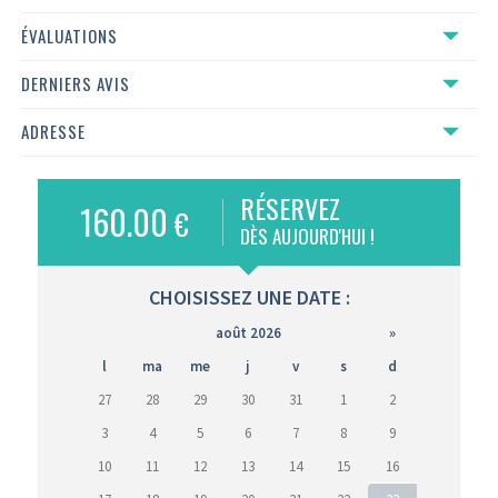
ÉVALUATIONS
DERNIERS AVIS
ADRESSE
RÉSERVEZ
160.00
€
DÈS AUJOURD'HUI !
CHOISISSEZ UNE DATE :
août 2026
»
l
ma
me
j
v
s
d
27
28
29
30
31
1
2
3
4
5
6
7
8
9
10
11
12
13
14
15
16