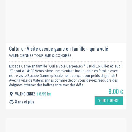
Culture : Visite escape game en famille - qui a volé
carpeaux ? - 14h30
VALENCIENNES TOURISME & CONGRÈS
Escape Game en famille "Qui a volé Carpeaux?" Jeudi 16 juillet et jeudi
27 aout à 14h30 Venez vivre une aventure inoubliable en famille avec
notre visite Escape Game spécialement conçu pour petits et grands !
Avec la ville de Valenciennes comme décor vous devrez résoudre des
énigmes, trouver des indices et relever des défis…
8.00
€
VALENCIENNES
à 6.99 km
VOIR L’OFFRE
8 ans et plus