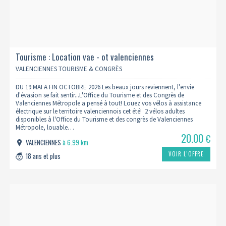
Tourisme : Location vae - ot valenciennes
VALENCIENNES TOURISME & CONGRÈS
DU 19 MAI A FIN OCTOBRE 2026 Les beaux jours reviennent, l'envie
d'évasion se fait sentir...L'Office du Tourisme et des Congrès de
Valenciennes Métropole a pensé à tout! Louez vos vélos à assistance
électrique sur le territoire valenciennois cet été! 2 vélos adultes
disponibles à l'Office du Tourisme et des congrès de Valenciennes
Métropole, louable…
20.00
€
VALENCIENNES
à 6.99 km
VOIR L’OFFRE
18 ans et plus