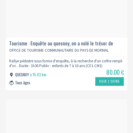
Tourisme : Enquête au quesnoy, on a volé le trésor de
vauban
OFFICE DE TOURISME COMMUNAUTAIRE DU PAYS DE MORMAL
Rallye pédestre sous forme d'enquête, à la recherche d'un coffre rempli
d'or... Durée : 1h30 Public : enfants de 7 à 10 ans (CE1-CM1)
80.00
€
QUESNOY
à 15.03 km
VOIR L’OFFRE
Tous âges