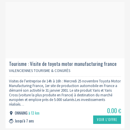
Tourisme : Visite de toyota motor manufacturing france
25/11 (complet)
VALENCIENNES TOURISME & CONGRÈS
Visites de l'entreprise de 14h à 16h : Mercredi 25 novembre Toyota Motor
Manufacturing France, 1er site de production automobile en France a
démarré son activité le 31 janvier 2001. Le site produit Yaris et Yaris
Cross (voiture la plus produite en France) à destination du marché
européen et emploie près de 5.000 salariés.Les investissements
réalisés…
0.00
€
ONNAING
à 13 km
VOIR L’OFFRE
Jusqu'à 7 ans