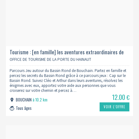
Tourisme : [en famille] les aventures extraordinaires de
cléo et arthur - cap sur le bassin rond
OFFICE DE TOURISME DE LA PORTE DU HAINAUT
Parcours Jeu autour du Bassin Rond de Bouchain. Partez en famille et
percez les secrets du Bassin Rond grâce à ce parcours jeux : Cap sur le
Bassin Rond. Suivez Cléo et Arthur dans leurs aventures, résolvez les
énigmes avec eux, apportez votre aide aux personnes que vous
croiserez sur votre chemin et percez à…
12.00
€
BOUCHAIN
à 10.2 km
VOIR L’OFFRE
Tous âges