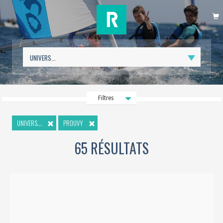
P
Filtres
UNIVERS...
PROUVY
65 RÉSULTATS