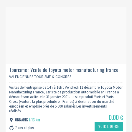
Tourisme : Visite de toyota motor manufacturing france
11/12 (complet)
VALENCIENNES TOURISME & CONGRÈS
Visites de l'entreprise de 14h à 16h : Vendredi 11 décembre Toyota Motor
Manufacturing France, 1er site de production automobile en France a
démarré son activité le 31 janvier 2001. Le site produit Yaris et Yaris
Cross (voiture la plus produite en France) à destination du marché
européen et emploie près de 5.000 salariés.Les investissements
réalisés…
0.00
€
ONNAING
à 13 km
VOIR L’OFFRE
7 ans et plus