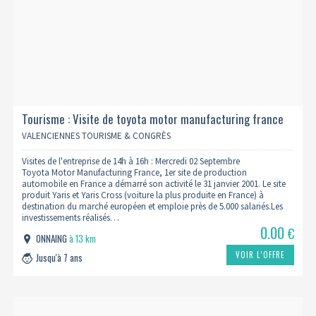
Tourisme : Visite de toyota motor manufacturing france
02/09 (complet)
VALENCIENNES TOURISME & CONGRÈS
Visites de l'entreprise de 14h à 16h : Mercredi 02 Septembre
Toyota Motor Manufacturing France, 1er site de production
automobile en France a démarré son activité le 31 janvier 2001. Le site
produit Yaris et Yaris Cross (voiture la plus produite en France) à
destination du marché européen et emploie près de 5.000 salariés.Les
investissements réalisés…
0.00
€
ONNAING
à 13 km
VOIR L’OFFRE
Jusqu'à 7 ans