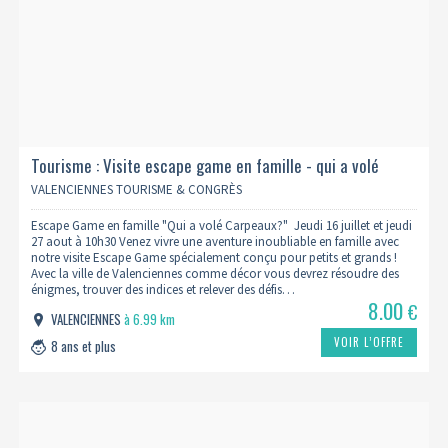
Tourisme : Visite escape game en famille - qui a volé
carpeaux ? - 10h30
VALENCIENNES TOURISME & CONGRÈS
Escape Game en famille "Qui a volé Carpeaux?" Jeudi 16 juillet et jeudi
27 aout à 10h30 Venez vivre une aventure inoubliable en famille avec
notre visite Escape Game spécialement conçu pour petits et grands !
Avec la ville de Valenciennes comme décor vous devrez résoudre des
énigmes, trouver des indices et relever des défis…
8.00
€
VALENCIENNES
à 6.99 km
VOIR L’OFFRE
8 ans et plus