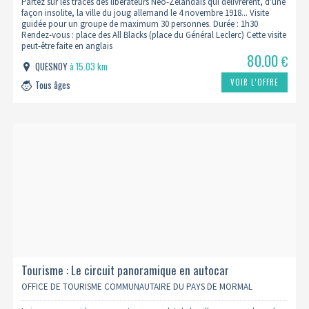
Partez sur les traces des libérateurs Néo-Zélandais qui délivrèrent, d'une
façon insolite, la ville du joug allemand le 4 novembre 1918... Visite
guidée pour un groupe de maximum 30 personnes. Durée : 1h30
Rendez-vous : place des All Blacks (place du Général Leclerc) Cette visite
peut-être faite en anglais
80.00
€
QUESNOY
à 15.03 km
VOIR L’OFFRE
Tous âges
Tourisme : Le circuit panoramique en autocar
OFFICE DE TOURISME COMMUNAUTAIRE DU PAYS DE MORMAL