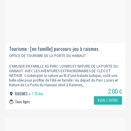
Tourisme : [en famille] parcours-jeu à raismes
OFFICE DE TOURISME DE LA PORTE DU HAINAUT
S’AMUSER EN FAMILLE AU PARC LOISIRS ET NATURE DE LA PORTE DU
HAINAUT AVEC LES AVENTURES EXTRAORDINAIRES DE CLÉO ET
ARTHUR Contempler la nature au fil d’une balade ludique, voilà une
belle idée pour profiter de l’été en famille ! Au départ du Parc Loisirs et
Nature de La Porte du Hainaut situé à Raismes,…
2.00
€
RAISMES
à 7.78 km
VOIR L’OFFRE
Tous âges