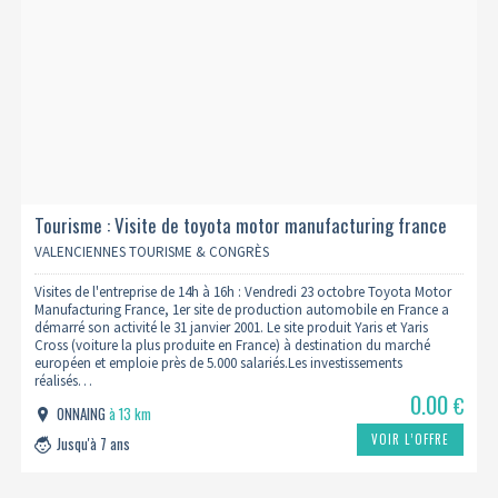
Tourisme : Visite de toyota motor manufacturing france
23/10 (complet)
VALENCIENNES TOURISME & CONGRÈS
Visites de l'entreprise de 14h à 16h : Vendredi 23 octobre Toyota Motor
Manufacturing France, 1er site de production automobile en France a
démarré son activité le 31 janvier 2001. Le site produit Yaris et Yaris
Cross (voiture la plus produite en France) à destination du marché
européen et emploie près de 5.000 salariés.Les investissements
réalisés…
0.00
€
ONNAING
à 13 km
VOIR L’OFFRE
Jusqu'à 7 ans