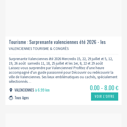
Tourisme : Surprenante valenciennes été 2026 - les
incontournables en 1h avec un guide
VALENCIENNES TOURISME & CONGRÈS
Surprenante Valenciennes été 2026 Mercredis 15, 22, 29 juillet et 5, 12,
19, 26 août samedis 11, 18, 25 juillet et les 1er, 8, 22 et 29 août
Laissez-vous surprendre par Valenciennes! Profitez d'une heure
accompagné d'un guide passionné pour Découvrir ou redécouvrir la
ville de Valenciennes. Ses lieux emblématiques ou cachés, spécialement
sélectionnés…
0.00 - 8.00
€
VALENCIENNES
à 6.99 km
VOIR L’OFFRE
Tous âges