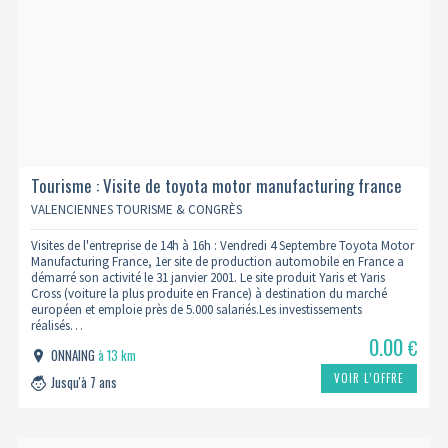
Tourisme : Visite de toyota motor manufacturing france
04/09 (complet)
VALENCIENNES TOURISME & CONGRÈS
Visites de l'entreprise de 14h à 16h : Vendredi 4 Septembre Toyota Motor
Manufacturing France, 1er site de production automobile en France a
démarré son activité le 31 janvier 2001. Le site produit Yaris et Yaris
Cross (voiture la plus produite en France) à destination du marché
européen et emploie près de 5.000 salariés.Les investissements
réalisés…
0.00
€
ONNAING
à 13 km
VOIR L’OFFRE
Jusqu'à 7 ans