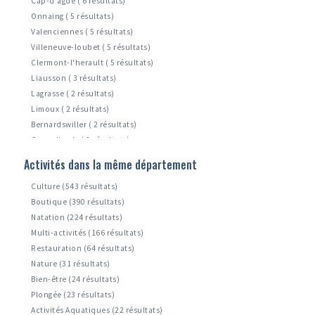
Cap-d'agde ( 6 résultats)
Onnaing ( 5 résultats)
Valenciennes ( 5 résultats)
Villeneuve-loubet ( 5 résultats)
Clermont-l'herault ( 5 résultats)
Liausson ( 3 résultats)
Lagrasse ( 2 résultats)
Limoux ( 2 résultats)
Bernardswiller ( 2 résultats)
Grau-d'agde ( 2 résultats)
Krautergersheim ( 1 résultats)
Activités dans la même département
Raismes ( 1 résultats)
Culture (543 résultats)
Boutique (390 résultats)
Natation (224 résultats)
Multi-activités (166 résultats)
Restauration (64 résultats)
Nature (31 résultats)
Bien-être (24 résultats)
Plongée (23 résultats)
Activités Aquatiques (22 résultats)