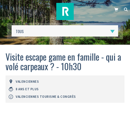
PANIER
R
Visite escape game en famille - qui a
volé carpeaux ? - 10h30
VALENCIENNES
8 ANS ET PLUS
VALENCIENNES TOURISME & CONGRÈS