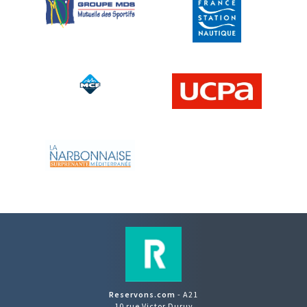
Reservons.com
- A21
10 rue Victor Duruy