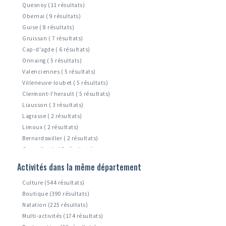
Quesnoy (11 résultats)
Obernai ( 9 résultats)
Guise ( 8 résultats)
Gruissan ( 7 résultats)
Cap-d'agde ( 6 résultats)
Onnaing ( 5 résultats)
Valenciennes ( 5 résultats)
Villeneuve-loubet ( 5 résultats)
Clermont-l'herault ( 5 résultats)
Liausson ( 3 résultats)
Lagrasse ( 2 résultats)
Limoux ( 2 résultats)
Bernardswiller ( 2 résultats)
Grau-d'agde ( 2 résultats)
Krautergersheim ( 1 résultats)
Activités dans la même département
Raismes ( 1 résultats)
Culture (544 résultats)
Boutique (390 résultats)
Natation (225 résultats)
Multi-activités (174 résultats)