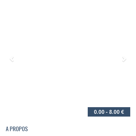
Précédent
Suiv
0.00 - 8.00 €
A PROPOS