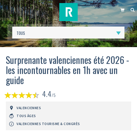
PANIER
R
Surprenante valenciennes été 2026 -
les incontournables en 1h avec un
guide
(
4.4
1
/5
avis)
VALENCIENNES
TOUS ÂGES
VALENCIENNES TOURISME & CONGRÈS