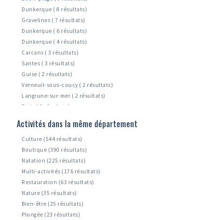
Dunkerque ( 8 résultats)
Gravelines ( 7 résultats)
Dunkerque ( 6 résultats)
Dunkerque ( 4 résultats)
Carcans ( 3 résultats)
Santes ( 3 résultats)
Guise ( 2 résultats)
Verneuil-sous-coucy ( 2 résultats)
Langrune-sur-mer ( 2 résultats)
Paris ( 2 résultats)
Zuydcoote ( 1 résultats)
Activités dans la même département
Leffrinckoucke ( 1 résultats)
Culture (544 résultats)
Boutique (390 résultats)
Natation (225 résultats)
Multi-activités (176 résultats)
Restauration (63 résultats)
Nature (35 résultats)
Bien-être (25 résultats)
Plongée (23 résultats)