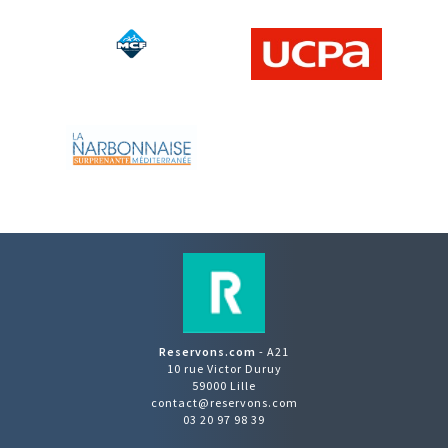
Reservons.com
- A21
10 rue Victor Duruy
59000 Lille
contact@reservons.com
03 20 97 98 39