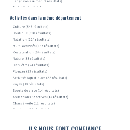
Langrune-sur-mer ( 2 résultats)
Paris ( 2 résultats)
Zuydcoote ( 1 résultats)
Activités dans la même département
Leffrinckoucke ( 1 résultats)
Culture (545 résultats)
Boutique (390 résultats)
Natation (224 résultats)
Multi-activités (167 résultats)
Restauration (64 résultats)
Nature (33 résultats)
Bien-être (24 résultats)
Plongée (23 résultats)
Activités Aquatiques (22 résultats)
Kayak (19 résultats)
Sports de glace (14 résultats)
Animations Sportives (14 résultats)
Chars à voile (12 résultats)
Tourisme (10 résultats)
Accrobranche ( 8 résultats)
Activités Nautiques ( 6 résultats)
ILS NOUS FONT CONFIANCE