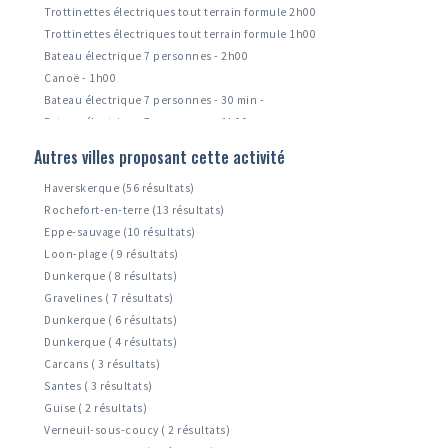
Trottinettes électriques tout terrain formule 2h00
Trottinettes électriques tout terrain formule 1h00
Bateau électrique 7 personnes - 2h00
Canoë - 1h00
Bateau électrique 7 personnes - 30 min -
Bateau électrique 7 personnes - 1h00
Bbq donut's boat - formule 1h00 (à partir de 16h00) -
Autres villes proposant cette activité
Bateau électrique 5 personnes - - 1h00 - -
Haverskerque (56 résultats)
Rochefort-en-terre (13 résultats)
Eppe-sauvage (10 résultats)
Loon-plage ( 9 résultats)
Dunkerque ( 8 résultats)
Gravelines ( 7 résultats)
Dunkerque ( 6 résultats)
Dunkerque ( 4 résultats)
Carcans ( 3 résultats)
Santes ( 3 résultats)
Guise ( 2 résultats)
Verneuil-sous-coucy ( 2 résultats)