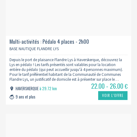
Multi-activités : Pédalo 4 places - 2h00
BASE NAUTIQUE FLANDRE LYS
Depuis le port de plaisance Flandre Lys à Haverskerque, découvrez la
Lys en pédalo ! Les tarifs présentés sont valables pour la location
entière du pédalo (qui peut accueillir jusqu'à 4 personnes maximum).
Pour le tarif préférentiel habitant de la Communauté de Communes
Flandre Lys, un justificatif de domicile est à présenter sur place le…
22.00 - 26.00
€
HAVERSKERQUE
à 29.72 km
VOIR L’OFFRE
9 ans et plus