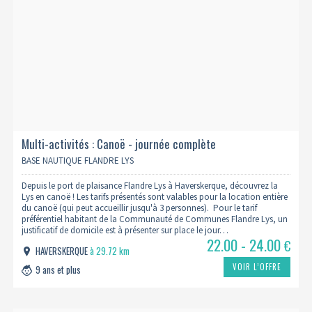
Multi-activités : Canoë - journée complète
BASE NAUTIQUE FLANDRE LYS
Depuis le port de plaisance Flandre Lys à Haverskerque, découvrez la
Lys en canoë ! Les tarifs présentés sont valables pour la location entière
du canoë (qui peut accueillir jusqu'à 3 personnes). Pour le tarif
préférentiel habitant de la Communauté de Communes Flandre Lys, un
justificatif de domicile est à présenter sur place le jour…
22.00 - 24.00
€
HAVERSKERQUE
à 29.72 km
VOIR L’OFFRE
9 ans et plus