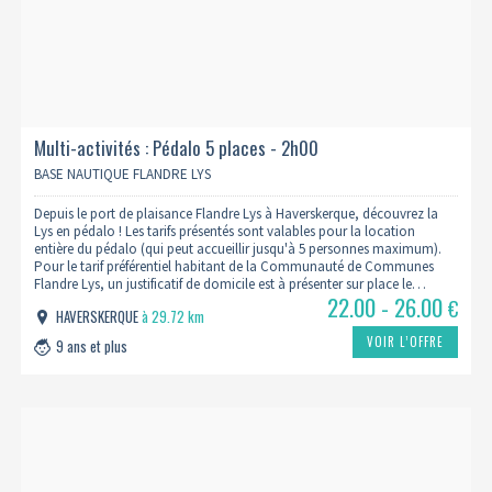
Multi-activités : Pédalo 5 places - 2h00
BASE NAUTIQUE FLANDRE LYS
Depuis le port de plaisance Flandre Lys à Haverskerque, découvrez la
Lys en pédalo ! Les tarifs présentés sont valables pour la location
entière du pédalo (qui peut accueillir jusqu'à 5 personnes maximum).
Pour le tarif préférentiel habitant de la Communauté de Communes
Flandre Lys, un justificatif de domicile est à présenter sur place le…
22.00 - 26.00
€
HAVERSKERQUE
à 29.72 km
VOIR L’OFFRE
9 ans et plus