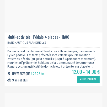
Multi-activités : Pédalo 4 places - 1h00
BASE NAUTIQUE FLANDRE LYS
Depuis le port de plaisance Flandre Lys à Haverskerque, découvrez la
Lys en pédalo ! Les tarifs présentés sont valables pour la location
entière du pédalo (qui peut accueillir jusqu'à 4 personnes maximum).
Pour le tarif préférentiel habitant de la Communauté de Communes
Flandre Lys, un justificatif de domicile est à présenter sur place le…
12.00 - 14.00
€
HAVERSKERQUE
à 29.72 km
VOIR L’OFFRE
9 ans et plus