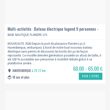
Multi-activités : Bateau électrique legend 9 personnes -
1h00
BASE NAUTIQUE FLANDRE LYS
NOUVEAUTE 2026 Depuis le port de plaisance Flandre Lys à
Haverskerque, embarquez à bord de notre tout nouveau bateau
électrique sans permis et découvrez les bords de Lys de façon
reposante. Ce modèle dernière génération possède un atout de taille, il
est 100 % accessible aux personnes à mobilité réduite grâce à sa
plateforme arrière…
60.00 - 65.00
€
HAVERSKERQUE
à 29.72 km
VOIR L’OFFRE
18 ans et plus