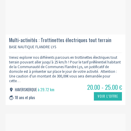
Multi-activités : Trottinettes électriques tout terrain
formule 1h00
BASE NAUTIQUE FLANDRE LYS
Venez explorer nos différents parcours en trottinettes électriques tout
terrain pouvant aller jusqu'à 25 km/h ! Pour le tarif préférentiel habitant
de la Communauté de Communes Flandre Lys, un justificatif de
domicile est à présenter sur place le jour de votre activité. Attention :
Une caution d'un montant de 300,00€ vous sera demandée pour
cette…
20.00 - 25.00
€
HAVERSKERQUE
à 29.72 km
VOIR L’OFFRE
18 ans et plus