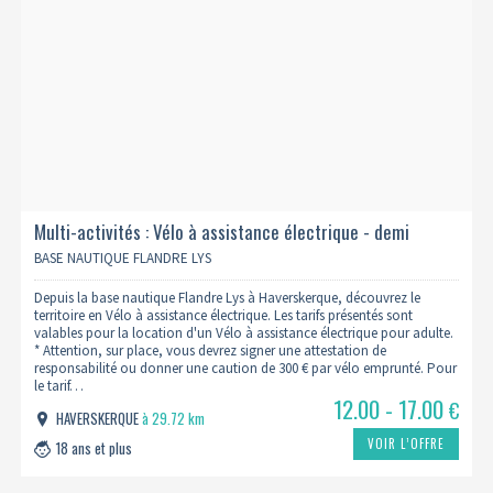
Multi-activités : Vélo à assistance électrique - demi
journée (4h00 d'activité)
BASE NAUTIQUE FLANDRE LYS
Depuis la base nautique Flandre Lys à Haverskerque, découvrez le
territoire en Vélo à assistance électrique. Les tarifs présentés sont
valables pour la location d'un Vélo à assistance électrique pour adulte.
* Attention, sur place, vous devrez signer une attestation de
responsabilité ou donner une caution de 300 € par vélo emprunté. Pour
le tarif…
12.00 - 17.00
€
HAVERSKERQUE
à 29.72 km
VOIR L’OFFRE
18 ans et plus