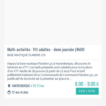
Multi-activités : Vtt adultes - demi journée (4h00
d'activité)
BASE NAUTIQUE FLANDRE LYS
Depuis la base nautique Flandre Lys à Haverskerque, découvrez le
territoire en VTT ! Les tarifs présentés sont valables pour la location
d'un VTT Adulte de 26 pouces (à partir de 12 ans) Pour le tarif
préférentiel habitant de la Communauté de Communes Flandre Lys, un
justificatif de domicile est à présenter sur place le…
8.00 - 9.00
€
HAVERSKERQUE
à 29.72 km
VOIR L’OFFRE
12 ans et plus