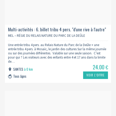
Multi-activités : 6. billet tribu 4 pers. "d'une rive à l'autre"
MEL – RÉGIE DU RELAIS NATURE DU PARC DE LA DEÛLE
Une entrée tribu 4 pers. au Relais Nature du Parc de la Deûle + une
entrée tribu 4 pers. à Mosaïc, le jardin des cultures Sur la même journée
ou sur des journées différentes. Valable sur une seule saison. C’est
pour qui ? Les visiteurs avec des enfants entre 4 et 17 ans dans la limite
de…
24.00
€
SANTES
à 0 km
VOIR L’OFFRE
Tous âges