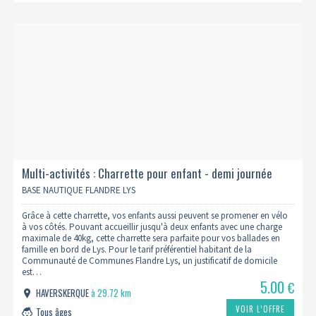
Multi-activités : Charrette pour enfant - demi journée
(4h00 d'activité)
BASE NAUTIQUE FLANDRE LYS
Grâce à cette charrette, vos enfants aussi peuvent se promener en vélo
à vos côtés. Pouvant accueillir jusqu'à deux enfants avec une charge
maximale de 40kg, cette charrette sera parfaite pour vos ballades en
famille en bord de Lys. Pour le tarif préférentiel habitant de la
Communauté de Communes Flandre Lys, un justificatif de domicile
est…
5.00
€
HAVERSKERQUE
à 29.72 km
VOIR L’OFFRE
Tous âges