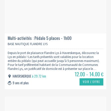
Multi-activités : Pédalo 5 places - 1h00
BASE NAUTIQUE FLANDRE LYS
Depuis le port de plaisance Flandre Lys à Haverskerque, découvrez la
Lys en pédalo ! Les tarifs présentés sont valables pour la location
entière du pédalo (qui peut accueillir jusqu'à 5 personnes maximum).
Pour le tarif préférentiel habitant de la Communauté de Communes
Flandre Lys, un justificatif de domicile est à présenter sur place le…
12.00 - 14.00
€
HAVERSKERQUE
à 29.72 km
VOIR L’OFFRE
9 ans et plus