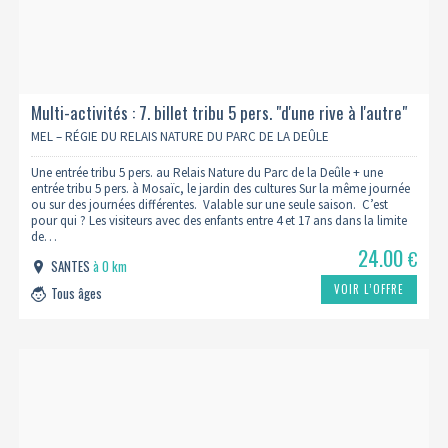
Multi-activités : 7. billet tribu 5 pers. "d'une rive à l'autre"
MEL – RÉGIE DU RELAIS NATURE DU PARC DE LA DEÛLE
Une entrée tribu 5 pers. au Relais Nature du Parc de la Deûle + une
entrée tribu 5 pers. à Mosaïc, le jardin des cultures Sur la même journée
ou sur des journées différentes. Valable sur une seule saison. C’est
pour qui ? Les visiteurs avec des enfants entre 4 et 17 ans dans la limite
de…
24.00
€
SANTES
à 0 km
VOIR L’OFFRE
Tous âges