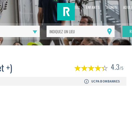
ACCUEIL
ENFANTS
JEUNES
ADUL
R
Me
géolocaliser
(
t +)
4.3
1
/5
av
UCPA BOMBANNES