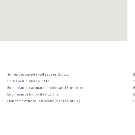
Soiree découverte voile sur un 2 mats !
B
Cours particulier : wing foil
C
Bob - séance catamaran hobiecat (15 ans et +)
B
Bob - séance funboat (7-11 ans)
B
Planche à voile tous niveaux (5 après-midi ! )
C