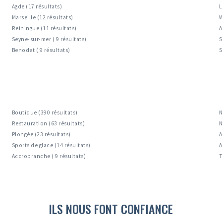
Agde (17 résultats)
L
Marseille (12 résultats)
W
Reiningue (11 résultats)
A
Seyne-sur-mer ( 9 résultats)
S
Benodet ( 9 résultats)
S
Boutique (390 résultats)
N
Restauration (63 résultats)
N
Plongée (23 résultats)
A
Sports de glace (14 résultats)
A
Accrobranche ( 9 résultats)
T
ILS NOUS FONT CONFIANCE