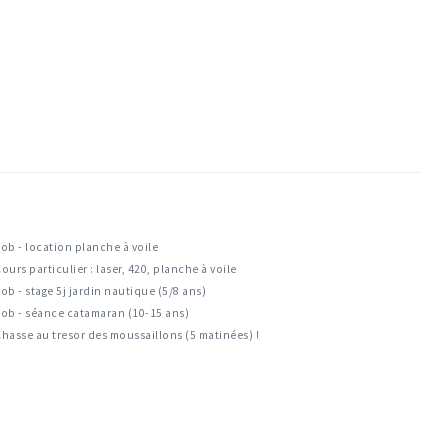
ob - location planche à voile
ours particulier : laser, 420, planche à voile
ob - stage 5j jardin nautique (5/8 ans)
ob - séance catamaran (10-15 ans)
hasse au tresor des moussaillons (5 matinées) !