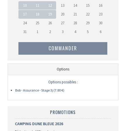
10
11
12
13
14
15
16
17
18
19
20
21
22
23
24
25
26
27
28
29
30
31
1
2
3
4
5
6
COMMANDER
Options
Options possibles :
Bob - Assurance - Stage 3j (7.80 €)
PROMOTIONS
CAMPING DUNE BLEUE 2026