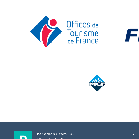
Reservons.com
- A21