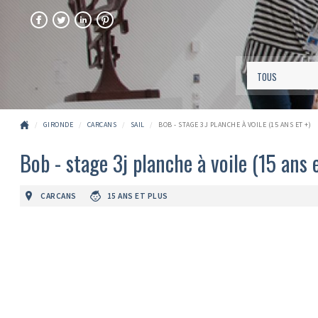
FACEBOOK
TWITTER
LINKEDIN
PINTEREST
GIRONDE
CARCANS
SAIL
BOB - STAGE 3J PLANCHE À VOILE (15 ANS ET +)
Bob - stage 3j planche à voile (15 ans e
CARCANS
15 ANS ET PLUS