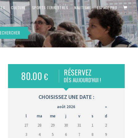
PANIE
TES
CULTURE
SPORTS TERRESTRES
NAUTISME
ESPACE PRO
ECHERCHER
RÉSERVEZ
80.00
€
is)
DÈS AUJOURD'HUI !
CHOISISSEZ UNE DATE :
août 2026
»
l
ma
me
j
v
s
d
27
28
29
30
31
1
2
3
4
5
6
7
8
9