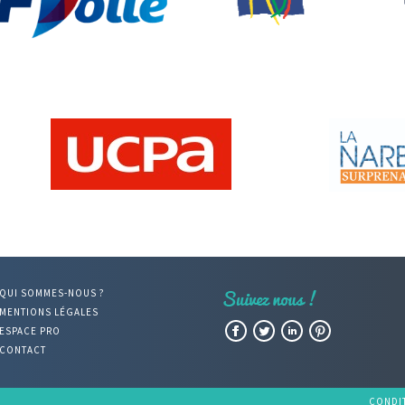
QUI SOMMES-NOUS ?
MENTIONS LÉGALES
Facebook
Twitter
LinkedIn
Pinterest
ESPACE PRO
CONTACT
CONDI