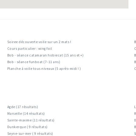
Soiree découverte voile sur un 2 mats !
B
Cours particulier : wing foil
C
Bob - séance catamaran hobiecat (15 ans et +)
B
Bob - séance funboat (7-11 ans)
B
Planche à voile tous niveaux (5 après-midi ! )
C
Agde (17 résultats)
L
Marseille (14 résultats)
R
Sainte-maxime (11 résultats)
D
Dunkerque ( 9 résultats)
B
Seyne-sur-mer ( 9 résultats)
S