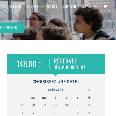
PANIE
TES
CULTURE
SPORTS TERRESTRES
NAUTISME
ESPACE PRO
ECHERCHER
RÉSERVEZ
148.00
€
is)
DÈS AUJOURD'HUI !
CHOISISSEZ UNE DATE :
août 2026
»
l
ma
me
j
v
s
d
27
28
29
30
31
1
2
3
4
5
6
7
8
9