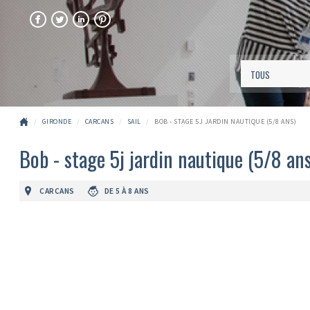
FACEBOOK
TWITTER
LINKEDIN
PINTEREST
GIRONDE
CARCANS
SAIL
BOB - STAGE 5J JARDIN NAUTIQUE (5/8 ANS)
Bob - stage 5j jardin nautique (5/8 ans
CARCANS
DE 5 À 8 ANS
Précédent