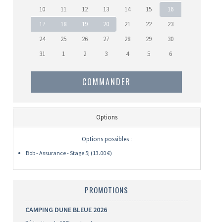
10
11
12
13
14
15
16
17
18
19
20
21
22
23
24
25
26
27
28
29
30
31
1
2
3
4
5
6
COMMANDER
Options
Options possibles :
Bob - Assurance - Stage 5j (13.00 €)
PROMOTIONS
CAMPING DUNE BLEUE 2026