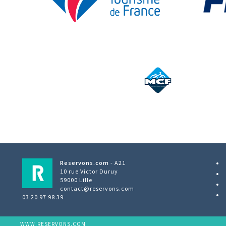
Reservons.com
- A21
10 rue Victor Duruy
59000 Lille
contact@reservons.com
03 20 97 98 39
WWW.RESERVONS.COM