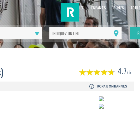
ACCUEIL
ENFANTS
JEUNES
ADUL
R
Me
géolocaliser
(
)
4.7
1
/5
av
UCPA BOMBANNES
Suivant