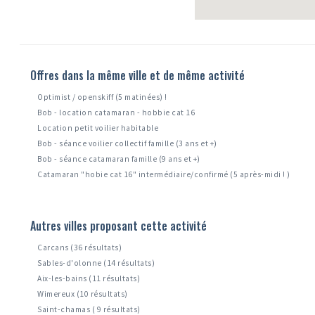
Offres dans la même ville et de même activité
Optimist / openskiff (5 matinées) !
Bob - location catamaran - hobbie cat 16
Location petit voilier habitable
Bob - séance voilier collectif famille (3 ans et +)
Bob - séance catamaran famille (9 ans et +)
Catamaran "hobie cat 16" intermédiaire/confirmé (5 après-midi ! )
Autres villes proposant cette activité
Carcans (36 résultats)
Sables-d'olonne (14 résultats)
Aix-les-bains (11 résultats)
Wimereux (10 résultats)
Saint-chamas ( 9 résultats)