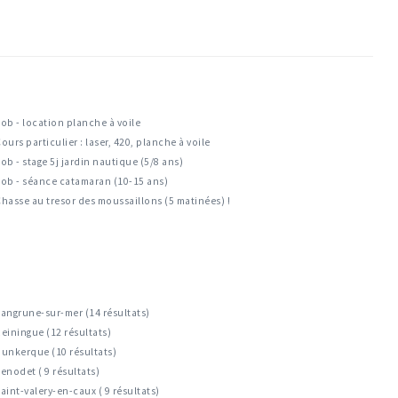
ob - location planche à voile
ours particulier : laser, 420, planche à voile
ob - stage 5j jardin nautique (5/8 ans)
ob - séance catamaran (10-15 ans)
hasse au tresor des moussaillons (5 matinées) !
angrune-sur-mer (14 résultats)
einingue (12 résultats)
unkerque (10 résultats)
enodet ( 9 résultats)
aint-valery-en-caux ( 9 résultats)