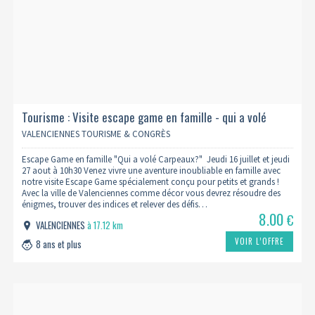
Tourisme : Visite escape game en famille - qui a volé
carpeaux ? - 10h30
VALENCIENNES TOURISME & CONGRÈS
Escape Game en famille "Qui a volé Carpeaux?" Jeudi 16 juillet et jeudi
27 aout à 10h30 Venez vivre une aventure inoubliable en famille avec
notre visite Escape Game spécialement conçu pour petits et grands !
Avec la ville de Valenciennes comme décor vous devrez résoudre des
énigmes, trouver des indices et relever des défis…
8.00
€
VALENCIENNES
à 17.12 km
VOIR L’OFFRE
8 ans et plus