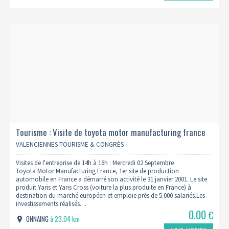
Tourisme : Visite de toyota motor manufacturing france
02/09 (complet)
VALENCIENNES TOURISME & CONGRÈS
Visites de l'entreprise de 14h à 16h : Mercredi 02 Septembre
Toyota Motor Manufacturing France, 1er site de production
automobile en France a démarré son activité le 31 janvier 2001. Le site
produit Yaris et Yaris Cross (voiture la plus produite en France) à
destination du marché européen et emploie près de 5.000 salariés.Les
investissements réalisés…
0.00
€
ONNAING
à 23.04 km