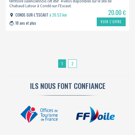
territoire valenciennois cet été! 4 vélos disponibles sur le site de
Chabaud Latour à Condé-sur-l'Escaut.
20.00
€
CONDE-SUR-L"ESCAUT
à 26.53 km
VOIR L’OFFRE
18 ans et plus
1
2
ILS NOUS FONT CONFIANCE