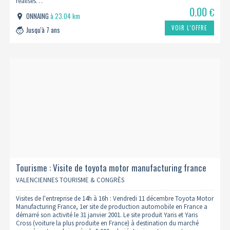
réalisés…
0.00
€
ONNAING
à 23.04 km
VOIR L’OFFRE
Jusqu'à 7 ans
Tourisme : Visite de toyota motor manufacturing france
11/12 (complet)
VALENCIENNES TOURISME & CONGRÈS
Visites de l'entreprise de 14h à 16h : Vendredi 11 décembre Toyota Motor
Manufacturing France, 1er site de production automobile en France a
démarré son activité le 31 janvier 2001. Le site produit Yaris et Yaris
Cross (voiture la plus produite en France) à destination du marché