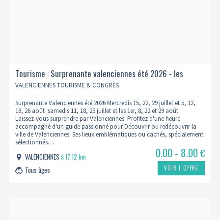
Tourisme : Surprenante valenciennes été 2026 - les
incontournables en 1h avec un guide
VALENCIENNES TOURISME & CONGRÈS
Surprenante Valenciennes été 2026 Mercredis 15, 22, 29 juillet et 5, 12,
19, 26 août samedis 11, 18, 25 juillet et les 1er, 8, 22 et 29 août
Laissez-vous surprendre par Valenciennes! Profitez d'une heure
accompagné d'un guide passionné pour Découvrir ou redécouvrir la
ville de Valenciennes. Ses lieux emblématiques ou cachés, spécialement
sélectionnés…
0.00 - 8.00
€
VALENCIENNES
à 17.12 km
VOIR L’OFFRE
Tous âges