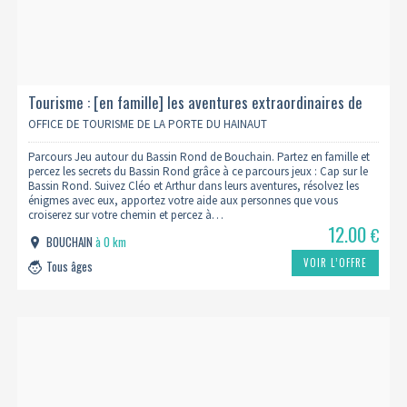
Tourisme : [en famille] les aventures extraordinaires de
cléo et arthur - cap sur le bassin rond
OFFICE DE TOURISME DE LA PORTE DU HAINAUT
Parcours Jeu autour du Bassin Rond de Bouchain. Partez en famille et
percez les secrets du Bassin Rond grâce à ce parcours jeux : Cap sur le
Bassin Rond. Suivez Cléo et Arthur dans leurs aventures, résolvez les
énigmes avec eux, apportez votre aide aux personnes que vous
croiserez sur votre chemin et percez à…
12.00
€
BOUCHAIN
à 0 km
VOIR L’OFFRE
Tous âges