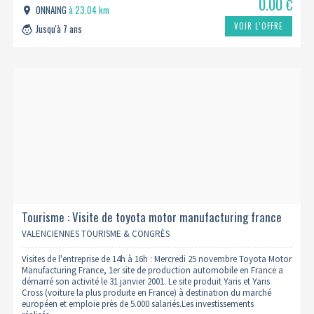
0.00
€
ONNAING
à 23.04 km
VOIR L’OFFRE
Jusqu'à 7 ans
Tourisme : Visite de toyota motor manufacturing france
25/11 (complet)
VALENCIENNES TOURISME & CONGRÈS
Visites de l'entreprise de 14h à 16h : Mercredi 25 novembre Toyota Motor
Manufacturing France, 1er site de production automobile en France a
démarré son activité le 31 janvier 2001. Le site produit Yaris et Yaris
Cross (voiture la plus produite en France) à destination du marché
européen et emploie près de 5.000 salariés.Les investissements