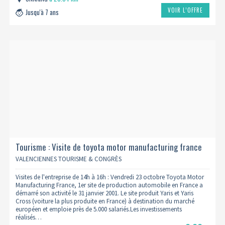
VOIR L’OFFRE
Jusqu'à 7 ans
Tourisme : Visite de toyota motor manufacturing france
23/10 (complet)
VALENCIENNES TOURISME & CONGRÈS
Visites de l'entreprise de 14h à 16h : Vendredi 23 octobre Toyota Motor
Manufacturing France, 1er site de production automobile en France a
démarré son activité le 31 janvier 2001. Le site produit Yaris et Yaris
Cross (voiture la plus produite en France) à destination du marché
européen et emploie près de 5.000 salariés.Les investissements
réalisés…