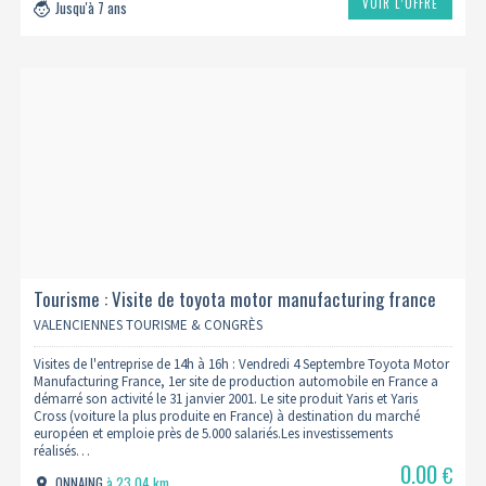
VOIR L’OFFRE
Jusqu'à 7 ans
Tourisme : Visite de toyota motor manufacturing france
04/09 (complet)
VALENCIENNES TOURISME & CONGRÈS
Visites de l'entreprise de 14h à 16h : Vendredi 4 Septembre Toyota Motor
Manufacturing France, 1er site de production automobile en France a
démarré son activité le 31 janvier 2001. Le site produit Yaris et Yaris
Cross (voiture la plus produite en France) à destination du marché
européen et emploie près de 5.000 salariés.Les investissements
réalisés…
0.00
€
ONNAING
à 23.04 km