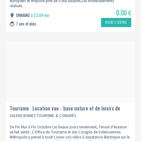
européen et emploie près de 5.000 salariés.Les investissements
réalisés…
0.00
€
ONNAING
à 23.04 km
VOIR L’OFFRE
7 ans et plus
Tourisme : Location vae - base nature et de loisirs de
chabaud latour - octobre
VALENCIENNES TOURISME & CONGRÈS
De Fin Mai à Fin Octobre Les beaux jours reviennent, l'envie d'évasion
se fait sentir...L'Office du Tourisme et des Congrès de Valenciennes
Métropole a pensé à tout! Louez vos vélos à assistance électrique sur le