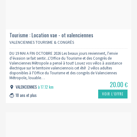
Tourisme : Location vae - ot valenciennes
VALENCIENNES TOURISME & CONGRÈS
DU 19 MAI A FIN OCTOBRE 2026 Les beaux jours reviennent, l'envie
d'évasion se fait sentir...L'Office du Tourisme et des Congrès de
Valenciennes Métropole a pensé à tout! Louez vos vélos à assistance
électrique sur le territoire valenciennois cet été! 2 vélos adultes
disponibles à l'Office du Tourisme et des congrès de Valenciennes
Métropole, louable…
20.00
€
VALENCIENNES
à 17.12 km
VOIR L’OFFRE
18 ans et plus