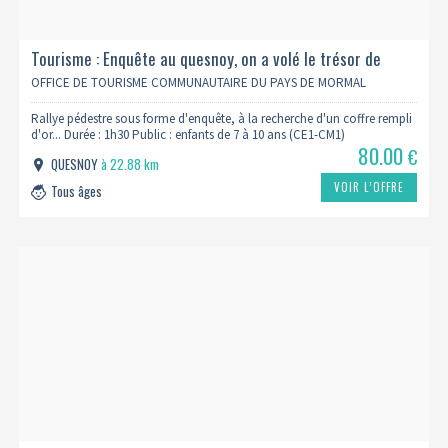
Tourisme : Enquête au quesnoy, on a volé le trésor de
vauban
OFFICE DE TOURISME COMMUNAUTAIRE DU PAYS DE MORMAL
Rallye pédestre sous forme d'enquête, à la recherche d'un coffre rempli
d'or... Durée : 1h30 Public : enfants de 7 à 10 ans (CE1-CM1)
80.00
€
QUESNOY
à 22.88 km
VOIR L’OFFRE
Tous âges