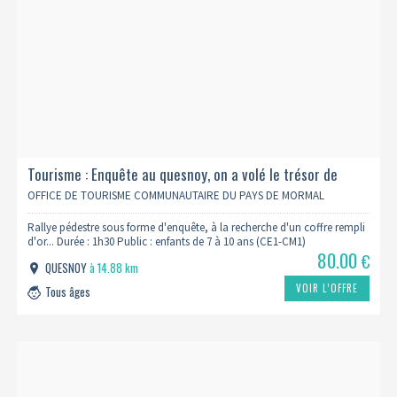
Tourisme : Enquête au quesnoy, on a volé le trésor de
vauban
OFFICE DE TOURISME COMMUNAUTAIRE DU PAYS DE MORMAL
Rallye pédestre sous forme d'enquête, à la recherche d'un coffre rempli
d'or... Durée : 1h30 Public : enfants de 7 à 10 ans (CE1-CM1)
80.00
€
QUESNOY
à 14.88 km
VOIR L’OFFRE
Tous âges