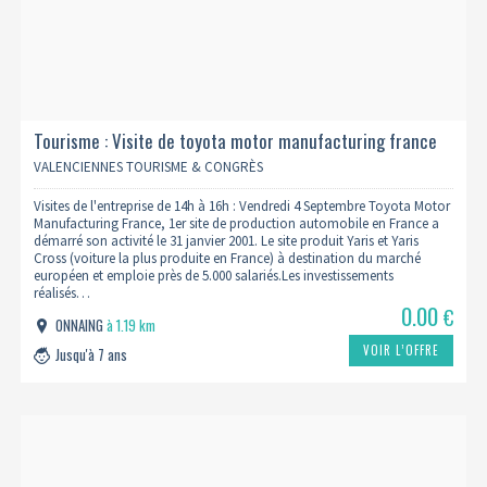
Tourisme : Visite de toyota motor manufacturing france
04/09 (complet)
VALENCIENNES TOURISME & CONGRÈS
Visites de l'entreprise de 14h à 16h : Vendredi 4 Septembre Toyota Motor
Manufacturing France, 1er site de production automobile en France a
démarré son activité le 31 janvier 2001. Le site produit Yaris et Yaris
Cross (voiture la plus produite en France) à destination du marché
européen et emploie près de 5.000 salariés.Les investissements
réalisés…
0.00
€
ONNAING
à 1.19 km
VOIR L’OFFRE
Jusqu'à 7 ans