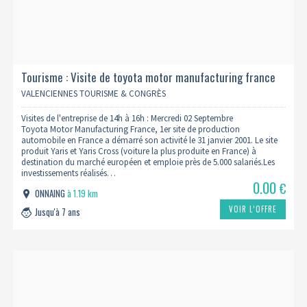
Tourisme : Visite de toyota motor manufacturing france
02/09 (complet)
VALENCIENNES TOURISME & CONGRÈS
Visites de l'entreprise de 14h à 16h : Mercredi 02 Septembre
Toyota Motor Manufacturing France, 1er site de production
automobile en France a démarré son activité le 31 janvier 2001. Le site
produit Yaris et Yaris Cross (voiture la plus produite en France) à
destination du marché européen et emploie près de 5.000 salariés.Les
investissements réalisés…
0.00
€
ONNAING
à 1.19 km
VOIR L’OFFRE
Jusqu'à 7 ans