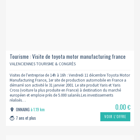
Tourisme : Visite de toyota motor manufacturing france
11/12 (complet)
VALENCIENNES TOURISME & CONGRÈS
Visites de l'entreprise de 14h à 16h : Vendredi 11 décembre Toyota Motor
Manufacturing France, 1er site de production automobile en France a
démarré son activité le 31 janvier 2001. Le site produit Yaris et Yaris
Cross (voiture la plus produite en France) à destination du marché
européen et emploie près de 5.000 salariés.Les investissements
réalisés…
0.00
€
ONNAING
à 1.19 km
VOIR L’OFFRE
7 ans et plus