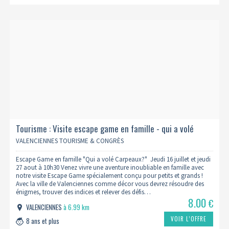
Tourisme : Visite escape game en famille - qui a volé
carpeaux ? - 10h30
VALENCIENNES TOURISME & CONGRÈS
Escape Game en famille "Qui a volé Carpeaux?" Jeudi 16 juillet et jeudi
27 aout à 10h30 Venez vivre une aventure inoubliable en famille avec
notre visite Escape Game spécialement conçu pour petits et grands !
Avec la ville de Valenciennes comme décor vous devrez résoudre des
énigmes, trouver des indices et relever des défis…
8.00
€
VALENCIENNES
à 6.99 km
VOIR L’OFFRE
8 ans et plus