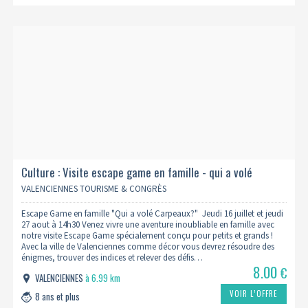
Culture : Visite escape game en famille - qui a volé
carpeaux ? - 14h30
VALENCIENNES TOURISME & CONGRÈS
Escape Game en famille "Qui a volé Carpeaux?" Jeudi 16 juillet et jeudi
27 aout à 14h30 Venez vivre une aventure inoubliable en famille avec
notre visite Escape Game spécialement conçu pour petits et grands !
Avec la ville de Valenciennes comme décor vous devrez résoudre des
énigmes, trouver des indices et relever des défis…
8.00
€
VALENCIENNES
à 6.99 km
VOIR L’OFFRE
8 ans et plus