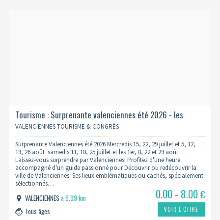
Tourisme : Surprenante valenciennes été 2026 - les
incontournables en 1h avec un guide
VALENCIENNES TOURISME & CONGRÈS
Surprenante Valenciennes été 2026 Mercredis 15, 22, 29 juillet et 5, 12,
19, 26 août samedis 11, 18, 25 juillet et les 1er, 8, 22 et 29 août
Laissez-vous surprendre par Valenciennes! Profitez d'une heure
accompagné d'un guide passionné pour Découvrir ou redécouvrir la
ville de Valenciennes. Ses lieux emblématiques ou cachés, spécialement
sélectionnés…
0.00 - 8.00
€
VALENCIENNES
à 6.99 km
VOIR L’OFFRE
Tous âges