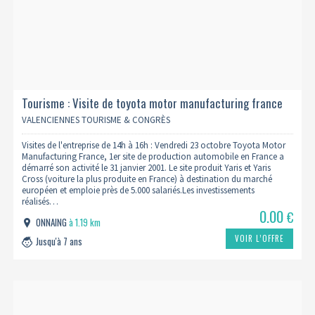
Tourisme : Visite de toyota motor manufacturing france
23/10 (complet)
VALENCIENNES TOURISME & CONGRÈS
Visites de l'entreprise de 14h à 16h : Vendredi 23 octobre Toyota Motor
Manufacturing France, 1er site de production automobile en France a
démarré son activité le 31 janvier 2001. Le site produit Yaris et Yaris
Cross (voiture la plus produite en France) à destination du marché
européen et emploie près de 5.000 salariés.Les investissements
réalisés…
0.00
€
ONNAING
à 1.19 km
VOIR L’OFFRE
Jusqu'à 7 ans