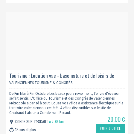
Tourisme : Location vae - base nature et de loisirs de
chabaud latour - octobre
VALENCIENNES TOURISME & CONGRÈS
De Fin Mai à Fin Octobre Les beaux jours reviennent, l'envie d'évasion
se fait sentir...L'Office du Tourisme et des Congrès de Valenciennes
Métropole a pensé à tout! Louez vos vélos à assistance électrique sur le
territoire valenciennois cet été! 4 vélos disponibles sur le site de
Chabaud Latour à Condé-sur-l'Escaut.
20.00
€
CONDE-SUR-L"ESCAUT
à 7.79 km
VOIR L’OFFRE
18 ans et plus