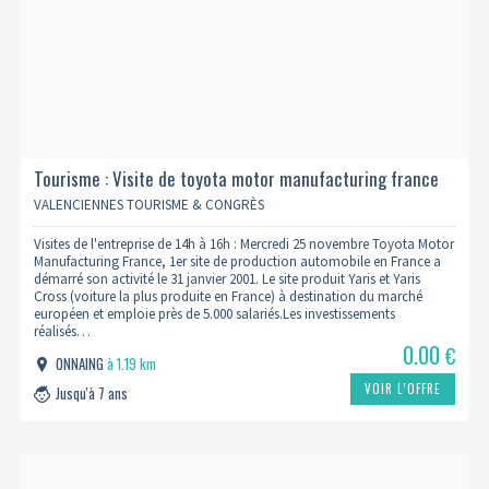
Tourisme : Visite de toyota motor manufacturing france
25/11 (complet)
VALENCIENNES TOURISME & CONGRÈS
Visites de l'entreprise de 14h à 16h : Mercredi 25 novembre Toyota Motor
Manufacturing France, 1er site de production automobile en France a
démarré son activité le 31 janvier 2001. Le site produit Yaris et Yaris
Cross (voiture la plus produite en France) à destination du marché
européen et emploie près de 5.000 salariés.Les investissements
réalisés…
0.00
€
ONNAING
à 1.19 km
VOIR L’OFFRE
Jusqu'à 7 ans