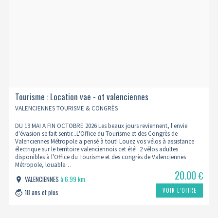
Tourisme : Location vae - ot valenciennes
VALENCIENNES TOURISME & CONGRÈS
DU 19 MAI A FIN OCTOBRE 2026 Les beaux jours reviennent, l'envie
d'évasion se fait sentir...L'Office du Tourisme et des Congrès de
Valenciennes Métropole a pensé à tout! Louez vos vélos à assistance
électrique sur le territoire valenciennois cet été! 2 vélos adultes
disponibles à l'Office du Tourisme et des congrès de Valenciennes
Métropole, louable…
20.00
€
VALENCIENNES
à 6.99 km
VOIR L’OFFRE
18 ans et plus