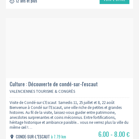
12 ans et plus
Culture : Découverte de condé-sur-l'escaut
VALENCIENNES TOURISME & CONGRÈS
Visite de Condé-sur-L'Escaut Samedis 11, 25 juillet et 8, 22 août
Bienvenue à Condé sur l'Escaut, une ville riche de petites et grandes
histoires. Au fil de la visite, laissez-vous guider entre patrimoine,
anecdotes surprenantes et coins méconnus. Entre fortifications,
héritage historique et ambiance paisible... vous ne verrez plus la ville du
même œil !…
6.00 - 8.00
€
CONDE-SUR-L"ESCAUT
à 7.79 km