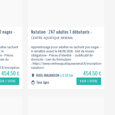
2 nages -
Natation : Z47 adultes 1 débutants -
mardi 21h15 2026/2027
CENTRE AQUATIQUE ARSENAL
ultes sachant
Apprentissage pour adultes ne sachant pas nager -
 le
A remettre avant le 04/09/2026 - test de niveau
e - Pièces
obligatoire - Pièces d'identité - Justificatif de
Lien du
domicile - Lien du formulaire
: https://www.centreaquatiquearsenal.fr/inscription-
.fr/inscription-
natation/
454.50
454.50
€
€
RUEIL-MALMAISON
à 9.58 km
OIR L’OFFRE
VOIR L’OFFRE
Tous âges