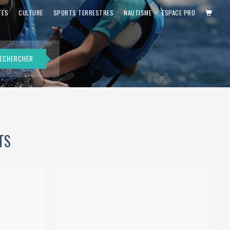
PANIE
TES
CULTURE
SPORTS TERRESTRES
NAUTISME
ESPACE PRO
ECHERCHER
TS