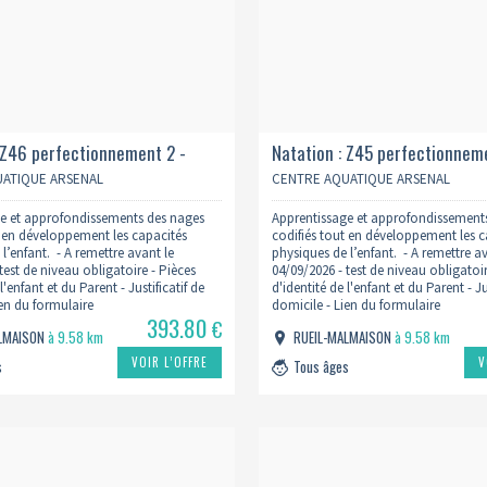
 Z46 perfectionnement 2 -
Natation : Z45 perfectionnem
11h 2026/2027
lundi 18h 2026/2027
ATIQUE ARSENAL
CENTRE AQUATIQUE ARSENAL
e et approfondissements des nages
Apprentissage et approfondissement
t en développement les capacités
codifiés tout en développement les c
l’enfant. - A remettre avant le
physiques de l’enfant. - A remettre a
test de niveau obligatoire - Pièces
04/09/2026 - test de niveau obligatoir
l'enfant et du Parent - Justificatif de
d'identité de l'enfant et du Parent - Ju
ien du formulaire
domicile - Lien du formulaire
393.80
w.centreaquatiquearsenal.fr/inscription-
: https://www.centreaquatiquearsenal
€
ALMAISON
à 9.58 km
RUEIL-MALMAISON
à 9.58 km
natation/
VOIR L’OFFRE
V
s
Tous âges