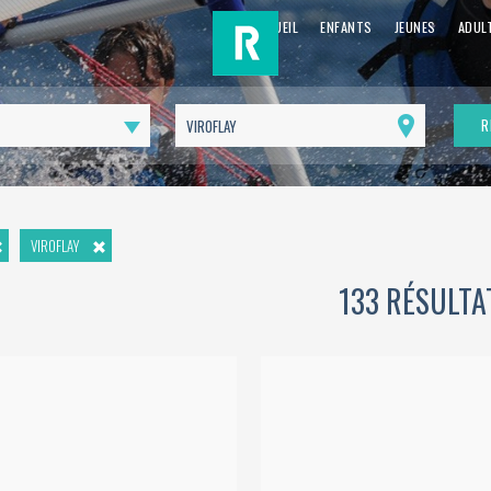
ACCUEIL
ENFANTS
JEUNES
ADUL
R
Me
géolocaliser
VIROFLAY
133 RÉSULTA