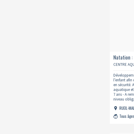
Natation :
11h 2026/
CENTRE AQU
Développemen
l’enfant afin
en sécurité.
aquatique et
7 ans - A rem
niveau obliga
du Parent - J
RUEIL-M
formulaire
: https://ww
Tous âge
natation/