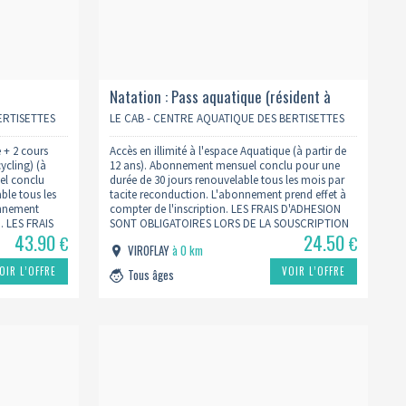
Natation : Pass aquatique (résident à
viroflay)
ERTISETTES
LE CAB - CENTRE AQUATIQUE DES BERTISETTES
e + 2 cours
Accès en illimité à l'espace Aquatique (à partir de
cling) (à
12 ans). Abonnement mensuel conclu pour une
el conclu
durée de 30 jours renouvelable tous les mois par
ble tous les
tacite reconduction. L'abonnement prend effet à
onnement
compter de l'inscription. LES FRAIS D'ADHESION
n. LES FRAIS
SONT OBLIGATOIRES LORS DE LA SOUSCRIPTION
43.90
24.50
RS DE LA
A UN PASS. Ils seront à régler à l'accueil de la
€
€
VIROFLAY
à 0 km
piscine.
OIR L’OFFRE
VOIR L’OFFRE
Tous âges