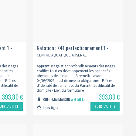
nt 1 -
Natation : Z41 perfectionnement 1 -
lundi 17h 2026/2027
CENTRE AQUATIQUE ARSENAL
s des nages
Apprentissage et approfondissements des nages
apacités
codifiés tout en développement les capacités
vant le
physiques de l’enfant. - A remettre avant le
e - Pièces
04/09/2026 - test de niveau obligatoire - Pièces
stificatif de
d'identité de l'enfant et du Parent - Justificatif de
domicile - Lien du formulaire
393.80
393.80
.fr/inscription-
: https://www.centreaquatiquearsenal.fr/inscription-
€
€
RUEIL-MALMAISON
à 9.58 km
natation/
OIR L’OFFRE
VOIR L’OFFRE
Tous âges