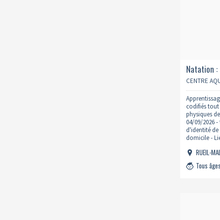
Natation :
mercredi 
CENTRE AQU
Apprentissag
codifiés tou
physiques de 
04/09/2026 - 
d'identité de 
domicile - L
: https://ww
RUEIL-M
natation/
Tous âge