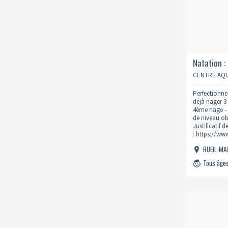
Natation :
samedi 9
CENTRE AQU
Perfectionne
déjà nager 3
4ème nage - 
de niveau obl
Justificatif 
: https://ww
natation/
RUEIL-M
Tous âge