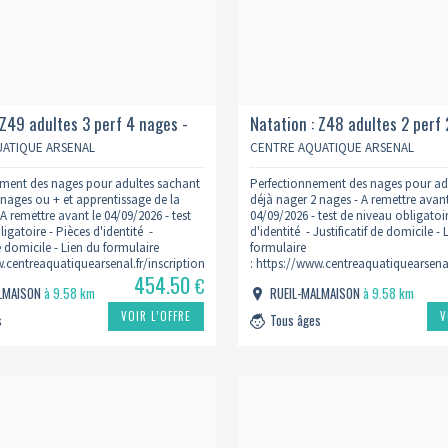
 Z49 adultes 3 perf 4 nages -
Natation : Z48 adultes 2 perf 
h00 2026/2027
mardi 20h30 2026/2027
ATIQUE ARSENAL
CENTRE AQUATIQUE ARSENAL
ment des nages pour adultes sachant
Perfectionnement des nages pour ad
 nages ou + et apprentissage de la
déjà nager 2 nages - A remettre avant
A remettre avant le 04/09/2026 - test
04/09/2026 - test de niveau obligatoir
igatoire - Pièces d'identité -
d'identité - Justificatif de domicile - 
de domicile - Lien du formulaire
formulaire
w.centreaquatiquearsenal.fr/inscription-
: https://www.centreaquatiquearsenal
454.50
natation/
€
ALMAISON
à 9.58 km
RUEIL-MALMAISON
à 9.58 km
VOIR L’OFFRE
V
s
Tous âges