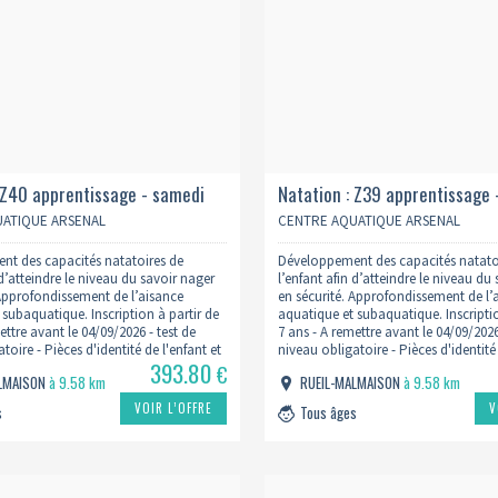
 Z40 apprentissage - samedi
Natation : Z39 apprentissage 
/2027
17h 2026/2027
ATIQUE ARSENAL
CENTRE AQUATIQUE ARSENAL
t des capacités natatoires de
Développement des capacités natato
 d’atteindre le niveau du savoir nager
l’enfant afin d’atteindre le niveau du
 Approfondissement de l’aisance
en sécurité. Approfondissement de l’
 subaquatique. Inscription à partir de
aquatique et subaquatique. Inscriptio
ettre avant le 04/09/2026 - test de
7 ans - A remettre avant le 04/09/2026
toire - Pièces d'identité de l'enfant et
niveau obligatoire - Pièces d'identité 
393.80
ustificatif de domicile - Lien du
du Parent - Justificatif de domicile - 
€
ALMAISON
à 9.58 km
RUEIL-MALMAISON
à 9.58 km
formulaire
w.centreaquatiquearsenal.fr/inscription-
: https://www.centreaquatiquearsenal
VOIR L’OFFRE
V
s
Tous âges
natation/