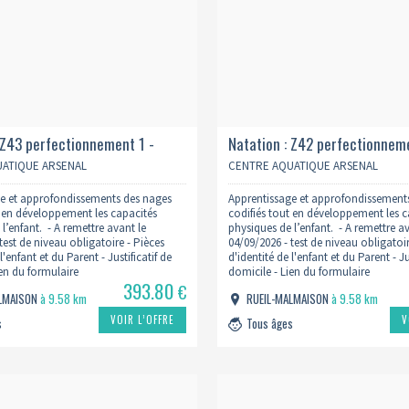
 Z43 perfectionnement 1 -
Natation : Z42 perfectionneme
9h 2026/2027
mardi 18h 2026/2027
ATIQUE ARSENAL
CENTRE AQUATIQUE ARSENAL
e et approfondissements des nages
Apprentissage et approfondissement
t en développement les capacités
codifiés tout en développement les c
l’enfant. - A remettre avant le
physiques de l’enfant. - A remettre a
test de niveau obligatoire - Pièces
04/09/2026 - test de niveau obligatoir
l'enfant et du Parent - Justificatif de
d'identité de l'enfant et du Parent - Ju
ien du formulaire
domicile - Lien du formulaire
393.80
w.centreaquatiquearsenal.fr/inscription-
: https://www.centreaquatiquearsenal
€
ALMAISON
à 9.58 km
RUEIL-MALMAISON
à 9.58 km
natation/
VOIR L’OFFRE
V
s
Tous âges