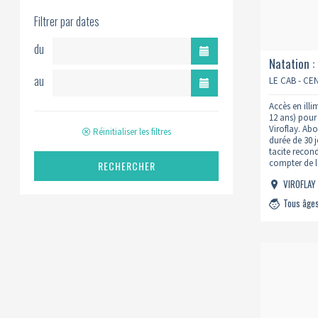
Filtrer par dates
du
Natation :
au
viroflay)
LE CAB - C
Accès en illi
12 ans) pour
Viroflay. A
Réinitialiser les filtres
durée de 30 
tacite recon
compter de l
RECHERCHER
SONT OBLIG
VIROFLA
A UN PASS. I
Tous âge