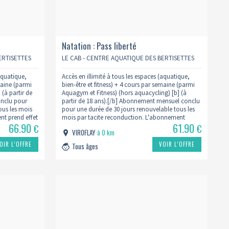
Natation : Pass liberté
ERTISETTES
LE CAB - CENTRE AQUATIQUE DES BERTISETTES
(aquatique,
Accès en illimité à tous les espaces (aquatique,
maine (parmi
bien-être et fitness) + 4 cours par semaine (parmi
(à partir de
Aquagym et Fitness) (hors aquacycling) [b] (à
onclu pour
partir de 18 ans).[/b] Abonnement mensuel conclu
ous les mois
pour une durée de 30 jours renouvelable tous les
nt prend effet
mois par tacite reconduction. L'abonnement
66.90
61.90
IS D'ADHESION
prend effet à compter de l'inscription. LES FRAIS
€
€
VIROFLAY
à 0 km
D'ADHESION SONT OBLIGATOIRES…
OIR L’OFFRE
VOIR L’OFFRE
Tous âges