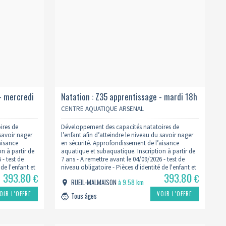
- mercredi
Natation : Z35 apprentissage - mardi 18h
2026/2027
CENTRE AQUATIQUE ARSENAL
ires de
Développement des capacités natatoires de
 savoir nager
l’enfant afin d’atteindre le niveau du savoir nager
aisance
en sécurité. Approfondissement de l’aisance
n à partir de
aquatique et subaquatique. Inscription à partir de
 - test de
7 ans - A remettre avant le 04/09/2026 - test de
de l'enfant et
niveau obligatoire - Pièces d'identité de l'enfant et
393.80
393.80
Lien du
du Parent - Justificatif de domicile - Lien du
€
€
RUEIL-MALMAISON
à 9.58 km
formulaire
.fr/inscription-
: https://www.centreaquatiquearsenal.fr/inscription-
OIR L’OFFRE
VOIR L’OFFRE
Tous âges
natation/