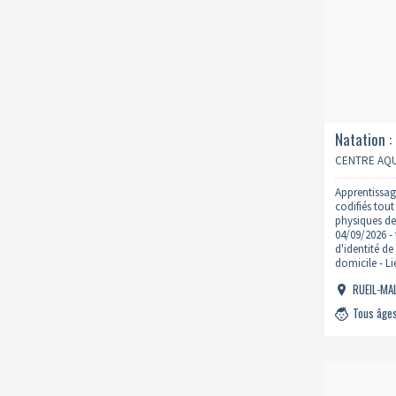
Natation :
mercredi 
CENTRE AQU
Apprentissag
codifiés tou
physiques de 
04/09/2026 - 
d'identité de 
domicile - L
: https://ww
RUEIL-M
natation/
Tous âge