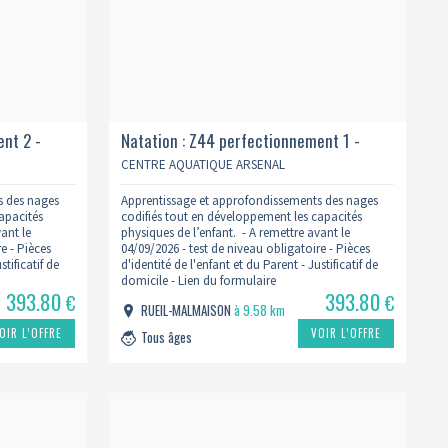
ent 2 -
Natation : Z44 perfectionnement 1 -
mercredi 10h 2026/2027
CENTRE AQUATIQUE ARSENAL
s des nages
Apprentissage et approfondissements des nages
apacités
codifiés tout en développement les capacités
vant le
physiques de l’enfant. - A remettre avant le
e - Pièces
04/09/2026 - test de niveau obligatoire - Pièces
stificatif de
d'identité de l'enfant et du Parent - Justificatif de
domicile - Lien du formulaire
393.80
393.80
.fr/inscription-
: https://www.centreaquatiquearsenal.fr/inscription-
€
€
RUEIL-MALMAISON
à 9.58 km
natation/
OIR L’OFFRE
VOIR L’OFFRE
Tous âges