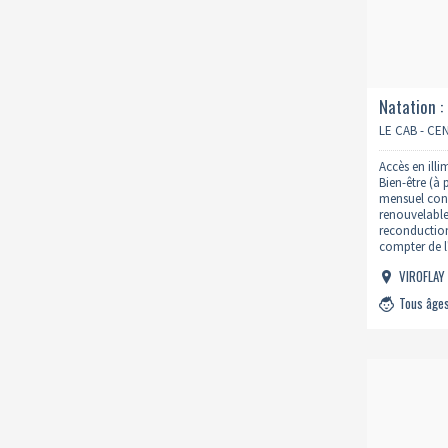
Natation :
LE CAB - C
Accès en illi
Bien-être (à
mensuel conc
renouvelable
reconduction
compter de l
SONT OBLIG
VIROFLA
A UN PASS. Il
Tous âge