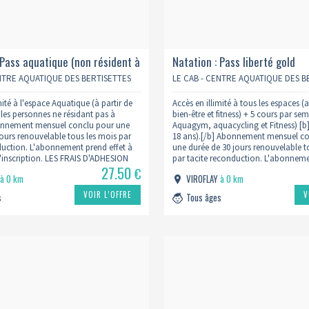
 Pass aquatique (non résident à
Natation : Pass liberté gold
ENTRE AQUATIQUE DES BERTISETTES
LE CAB - CENTRE AQUATIQUE DES B
mité à l'espace Aquatique (à partir de
Accès en illimité à tous les espaces 
 les personnes ne résidant pas à
bien-être et fitness) + 5 cours par se
bonnement mensuel conclu pour une
Aquagym, aquacycling et Fitness) [b] 
jours renouvelable tous les mois par
18 ans).[/b] Abonnement mensuel c
duction. L'abonnement prend effet à
une durée de 30 jours renouvelable t
'inscription. LES FRAIS D'ADHESION
par tacite reconduction. L'abonneme
27.50
ATOIRES LORS DE LA SOUSCRIPTION
à compter de l'inscription. LES FRA
€
Y
à 0 km
VIROFLAY
à 0 km
ls…
SONT OBLIGATOIRES LORS…
VOIR L’OFFRE
V
s
Tous âges