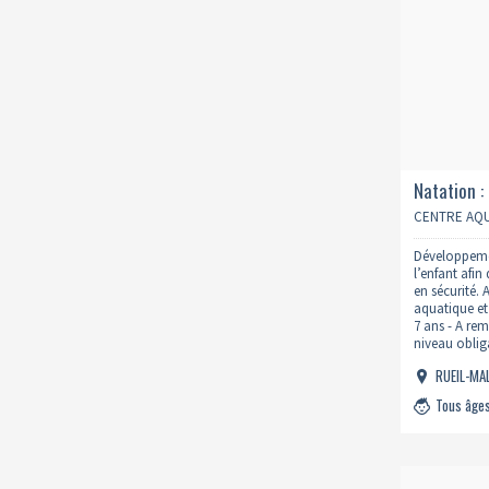
Natation :
14h 2026
CENTRE AQU
Développemen
l’enfant afin
en sécurité.
aquatique et
7 ans - A rem
niveau obliga
du Parent - J
RUEIL-M
formulaire
: https://ww
Tous âge
natation/