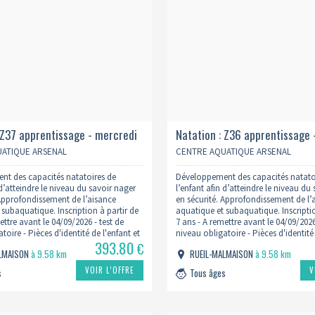
 Z37 apprentissage - mercredi
Natation : Z36 apprentissage 
2027
9h 2026/2027
ATIQUE ARSENAL
CENTRE AQUATIQUE ARSENAL
t des capacités natatoires de
Développement des capacités natato
 d’atteindre le niveau du savoir nager
l’enfant afin d’atteindre le niveau du
 Approfondissement de l’aisance
en sécurité. Approfondissement de l’
 subaquatique. Inscription à partir de
aquatique et subaquatique. Inscriptio
ettre avant le 04/09/2026 - test de
7 ans - A remettre avant le 04/09/2026
toire - Pièces d'identité de l'enfant et
niveau obligatoire - Pièces d'identité 
393.80
ustificatif de domicile - Lien du
du Parent - Justificatif de domicile - 
€
ALMAISON
à 9.58 km
RUEIL-MALMAISON
à 9.58 km
formulaire
w.centreaquatiquearsenal.fr/inscription-
: https://www.centreaquatiquearsenal
VOIR L’OFFRE
V
s
Tous âges
natation/