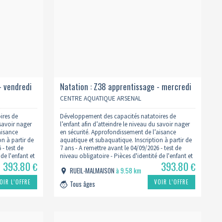
- vendredi
Natation : Z38 apprentissage - mercredi
16h 2026/2027
CENTRE AQUATIQUE ARSENAL
ires de
Développement des capacités natatoires de
 savoir nager
l’enfant afin d’atteindre le niveau du savoir nager
aisance
en sécurité. Approfondissement de l’aisance
n à partir de
aquatique et subaquatique. Inscription à partir de
 - test de
7 ans - A remettre avant le 04/09/2026 - test de
de l'enfant et
niveau obligatoire - Pièces d'identité de l'enfant et
393.80
393.80
Lien du
du Parent - Justificatif de domicile - Lien du
€
€
RUEIL-MALMAISON
à 9.58 km
formulaire
.fr/inscription-
: https://www.centreaquatiquearsenal.fr/inscription-
OIR L’OFFRE
VOIR L’OFFRE
Tous âges
natation/