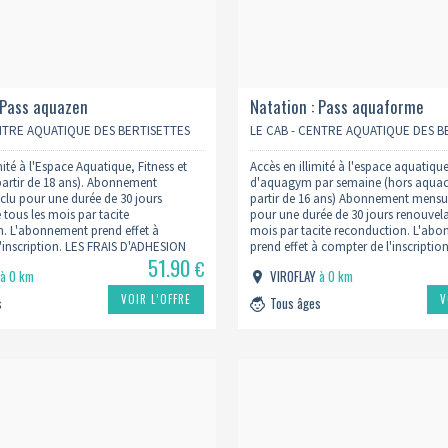
 Pass aquazen
Natation : Pass aquaforme
ENTRE AQUATIQUE DES BERTISETTES
LE CAB - CENTRE AQUATIQUE DES B
mité à l'Espace Aquatique, Fitness et
Accès en illimité à l'espace aquatiqu
 partir de 18 ans). Abonnement
d'aquagym par semaine (hors aquacy
lu pour une durée de 30 jours
partir de 16 ans) Abonnement mensu
 tous les mois par tacite
pour une durée de 30 jours renouvela
. L'abonnement prend effet à
mois par tacite reconduction. L'ab
'inscription. LES FRAIS D'ADHESION
prend effet à compter de l'inscriptio
51.90
ATOIRES LORS DE LA SOUSCRIPTION
D'ADHESION SONT OBLIGATOIRES LO
€
Y
à 0 km
VIROFLAY
à 0 km
s seront à régler à l'accueil…
SOUSCRIPTION A UN PASS. Ils…
VOIR L’OFFRE
V
s
Tous âges