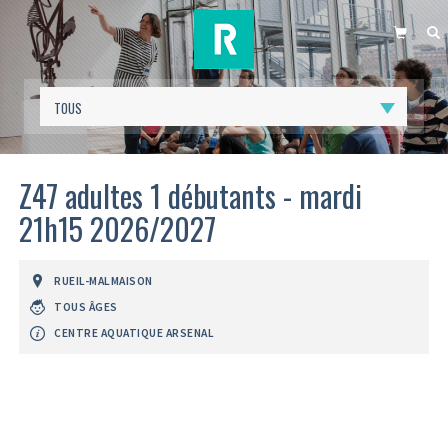
PANIER
R
Z47 adultes 1 débutants - mardi
21h15 2026/2027
RUEIL-MALMAISON
TOUS ÂGES
CENTRE AQUATIQUE ARSENAL