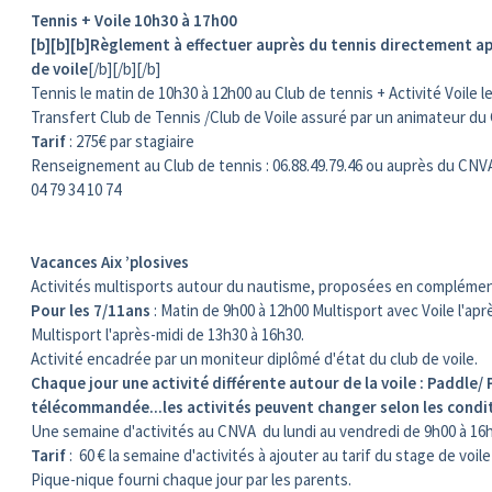
Tennis + Voile 10h30 à 17h00
[b][b][b]Règlement à effectuer auprès du tennis directement ap
de voile
[/b][/b][/b]
Tennis le matin de 10h30 à 12h00 au Club de tennis + Activité Voile 
Transfert Club de Tennis /Club de Voile assuré par un animateur du 
Tarif
: 275€ par stagiaire
Renseignement au Club de tennis : 06.88.49.79.46 ou auprès du CN
04 79 34 10 74
Vacances Aix ’plosives
Activités multisports autour du nautisme, proposées en complément d
Pour les 7/11ans
: Matin de 9h00 à 12h00 Multisport avec Voile l'apr
Multisport l'après-midi de 13h30 à 16h30.
Activité encadrée par un moniteur diplômé d'état du club de voile.
Chaque jour une activité différente autour de la voile : Paddle/ 
télécommandée...les activités peuvent changer selon les cond
Une semaine d'activités au CNVA du lundi au vendredi de 9h00 à 16h3
Tarif
: 60 € la semaine d'activités à ajouter au tarif du stage de voile
Pique-nique fourni chaque jour par les parents.