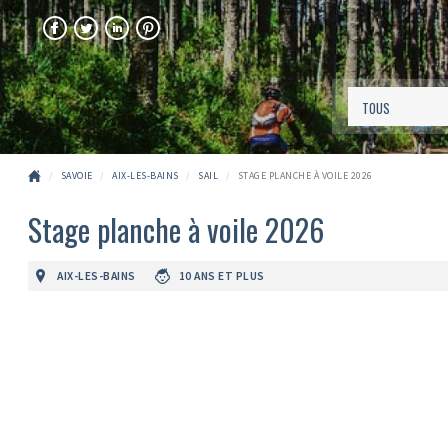
FACEBOOK
TWITTER
LINKEDIN
PINTEREST
SAVOIE
AIX-LES-BAINS
SAIL
STAGE PLANCHE À VOILE 2026
Stage planche à voile 2026
AIX-LES-BAINS
10 ANS ET PLUS
Précédent