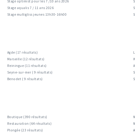
Stage optimist pour les 7 /10 ans 2026
S
Stage aqualis 7 / 11 ans 2026
S
Stage multigliss jeunes 13h30-16h00
Agde (17 résultats)
L
Marseille (12 résultats)
W
Reiningue (11 résultats)
A
Seyne-sur-mer ( 9 résultats)
S
Benodet ( 9 résultats)
S
Boutique (390 résultats)
N
Restauration (64 résultats)
N
Plongée (23 résultats)
A