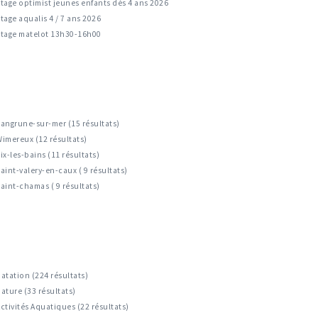
tage optimist jeunes enfants dès 4 ans 2026
tage aqualis 4 / 7 ans 2026
Stage matelot 13h30-16h00
angrune-sur-mer (15 résultats)
imereux (12 résultats)
ix-les-bains (11 résultats)
aint-valery-en-caux ( 9 résultats)
aint-chamas ( 9 résultats)
atation (224 résultats)
ature (33 résultats)
ctivités Aquatiques (22 résultats)