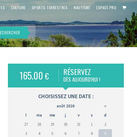
PANIE
TES
CULTURE
SPORTS TERRESTRES
NAUTISME
ESPACE PRO
ECHERCHER
RÉSERVEZ
165.00
€
is)
DÈS AUJOURD'HUI !
CHOISISSEZ UNE DATE :
août 2026
»
l
ma
me
j
v
s
d
27
28
29
30
31
1
2
3
4
5
6
7
8
9