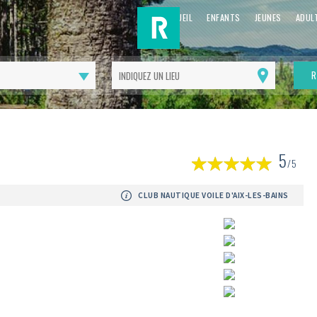
ACCUEIL
ENFANTS
JEUNES
ADUL
R
Me
géolocaliser
(
5
1
/5
av
CLUB NAUTIQUE VOILE D'AIX-LES-BAINS
Suivant